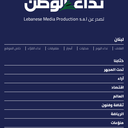
تصدر عن Lebanese Media Production s.a.l
لبنان
الغلاف
نداء اليوم
محليات
أسرار
متفرقات
نداء القرّاء
خاص الموقع
كتّابنا
تحت المجهر
آراء
اقتصاد
العالم
ثقافة وفنون
الرياضة
منوّعات