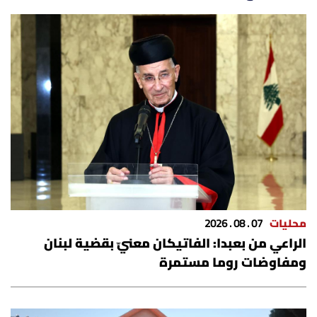
الرياضة
منوّعات
حظّك اليوم
للتاريخ
فيديو
محليات
07 . 08 . 2026
من نحن
الراعي من بعبدا: الفاتيكان معنيّ بقضية لبنان
ومفاوضات روما مستمرة
للتواصل معنا
شروط الاستخدام