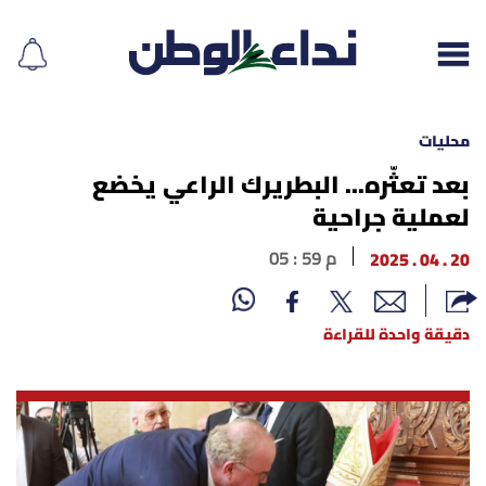
محليات
بعد تعثّره... البطريرك الراعي يخضع
لعملية جراحية
إقرأ الجريدة
20 . 04 . 2025
05 : 59 م
لبنان
الغلاف
دقيقة واحدة للقراءة
نداء اليوم
محليات