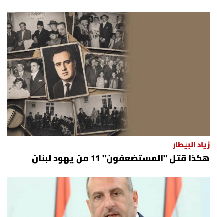
زياد البيطار
هكذا قتل "المستضعفون" 11 من يهود لبنان