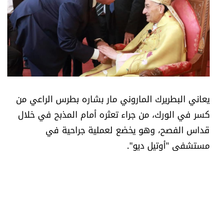
أسرار
متفرقات
نداء القرّاء
خاص الموقع
يعاني البطريرك الماروني مار بشاره بطرس الراعي من
كسر في الورك، من جراء تعثره أمام المذبح في خلال
كتّابنا
قداس الفصح، وهو يخضع لعملية جراحية في
مستشفى "أوتيل ديو".
تحت المجهر
آراء
اقتصاد