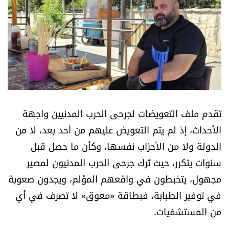
أسرار
متفرقات
نداء القرّاء
خاص الموقع
تقدم ملف التعويضات لجرحى الحرب المدنيين واجهة
كتّابنا
الأحداث، إذ لم يتم التعويض عليهم من أحد بعد، لا من
الدولة ولا من الأحزاب نفسها، وكأن ما حصل قبل
تحت المجهر
سنوات يتكرر، حيث تُرك جرحى الحرب المدنيون لمصير
مجهول، يتخبطون في واقعهم المؤلم، ويجدون صعوبة
آراء
في توفير الطبابة، فبطاقة «معوق» لا تصرف في أي
من المستشفيات.
اقتصاد