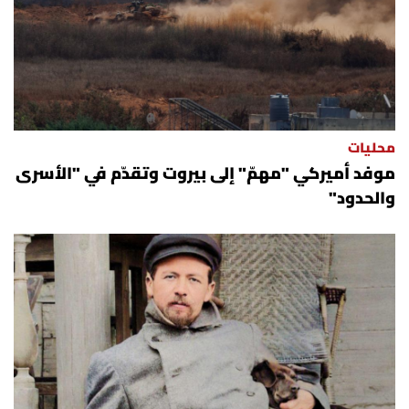
محليات
موفد أميركي "مهمّ" إلى بيروت وتقدّم في "الأسرى
والحدود"