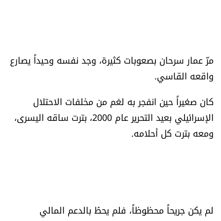
العالم
الصحافة الإسرائيلية
مرّ عمار سرحان بصعوبات كثيرة، وجد نفسه وحيداً يصارع
ثقافة وفنون
واقعه القاسي.
فصل من كتاب
كان صغيراً حين انفجر به لغم من مخلفات الاحتلال
الإسرائيلي بعيد التحرير عام 2000، بترت ساقه اليسرى،
اقرأ تضحك
ومعه بترت كل أحلامه.
كاميرا
سجالات
صحّة وصحن
لم يكن جريحاً محظوظاً، فلم يحظَ بالدعم المالي