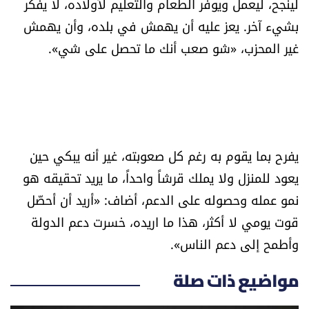
لينجح، ليعمل ويوفر الطعام والتعليم لأولاده، لا يفكر
بشيء آخر. يعز عليه أن يهمش في بلده، وأن يهمش
غير المحزب، «شو صعب أنك ما تحصل على شي».
يفرح بما يقوم به رغم كل صعوبته، غير أنه يبكي حين
يعود للمنزل ولا يملك قرشاً واحداً، ما يريد تحقيقه هو
نمو عمله وحصوله على الدعم، أضاف: «أريد أن أحصّل
قوت يومي لا أكثر، هذا ما اريده، خسرت دعم الدولة
وأطمح إلى دعم الناس».
مواضيع ذات صلة