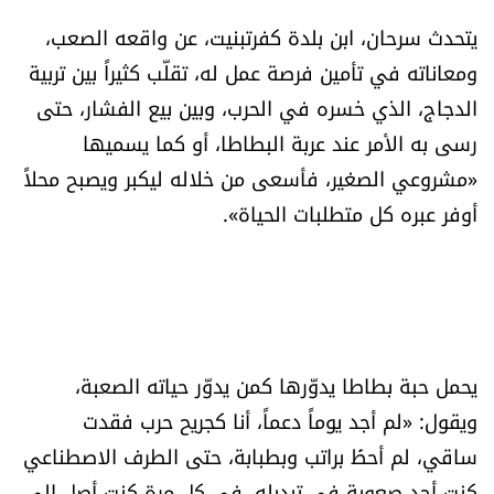
شروط الإشتراك
يتحدث سرحان، ابن بلدة كفرتبنيت، عن واقعه الصعب،
ومعاناته في تأمين فرصة عمل له، تقلّب كثيراً بين تربية
Digital solutions by
الدجاج، الذي خسره في الحرب، وبين بيع الفشار، حتى
رسى به الأمر عند عربة البطاطا، أو كما يسميها
«مشروعي الصغير، فأسعى من خلاله ليكبر ويصبح محلاً
أوفر عبره كل متطلبات الحياة».
يحمل حبة بطاطا يدوّرها كمن يدوّر حياته الصعبة،
ويقول: «لم أجد يوماً دعماً، أنا كجريح حرب فقدت
ساقي، لم أحظَ براتب وبطبابة، حتى الطرف الاصطناعي
كنت أجد صعوبة في تبديله، في كل مرة كنت أصل إلى