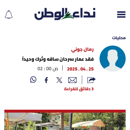
محليات
رمال جوني
إقرأ الجريدة
فقد عمار سرحان ساقه وتُرك وحيداً
25 . 04 . 2025
02 : 00 ص
لبنان
الغلاف
3 دقائق للقراءة
نداء اليوم
محليات