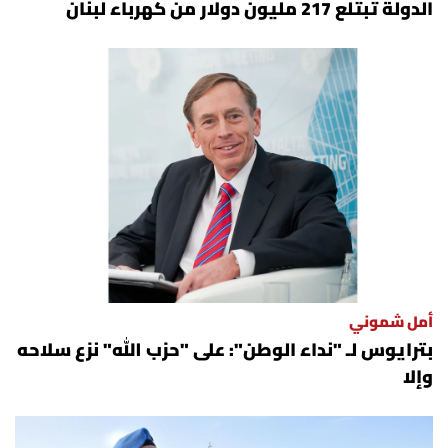
الدولة تبتلع 217 مليون دولار من كهرباء لبنان
أمل شموني
بترايوس لـ "نداء الوطن": على "حزب الله" نزع سلاحه
وإلا