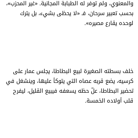
والمعنوي، ولم توفر له الطبابة المجانية. «غير المحزب»،
الرياضة
بحسب تعبير سرحان، فـ «لا يحظى بشيء، بل يترك
لوحده يقارع مصيره».
منوّعات
حظّك اليوم
للتاريخ
خلف بسطته الصغيرة لبيع البطاطا، يجلس عمار على
فيديو
كرسيه، يضع قربه عصاه التي يتوكأ عليها، وينشغل في
تحضير البطاطا، علّ حظه يسعفه فيبيع القليل، ليفرح
قلب أولاده الخمسة.
من نحن
للتواصل معنا
شروط الاستخدام