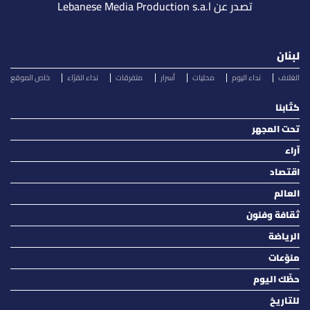
تصدر عن Lebanese Media Production s.a.l
لبنان
الغلاف
نداء اليوم
محليات
أسرار
متفرقات
نداء القرّاء
خاص الموقع
كتّابنا
تحت المجهر
آراء
اقتصاد
العالم
ثقافة وفنون
الرياضة
منوّعات
حظّك اليوم
للتاريخ