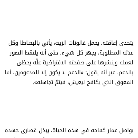
يتحدى إعاقته، يحمل غالونات الزيت، يأتي بالبطاطا وكل
عدته المطلوبة، يجهز كل شيء، حتى أنه يلتقط الصور
لعمله وينشرها على صفحته الافتراضية علّه يحظى
بالدعم، غير أنه يقول: «الدعم لا يكون إلا للمدعومين، أما
المعوق الذي يكافح ليعيش، فيتمّ تجاهله».
يواصل عمار كفاحه في هذه الحياة، يبذل قصارى جهده