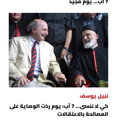
7 آب... يومٌ مجيد
نبيل يوسف
كي لا ننسى... 7 آب: يوم ردّت الوصاية على
المصالحة بالاعتقالات