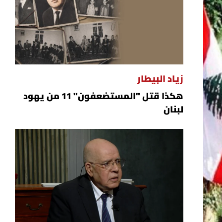
زياد البيطار
هكذا قتل "المستضعفون" 11 من يهود
لبنان