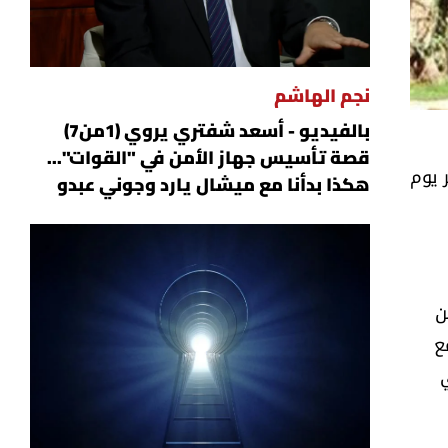
نجم الهاشم
بالفيديو - أسعد شفتري يروي (1من7)
قصة تأسيس جهاز الأمن في "القوات"...
 يوم
هكذا بدأنا مع ميشال يارد وجوني عبدو
ن
ع