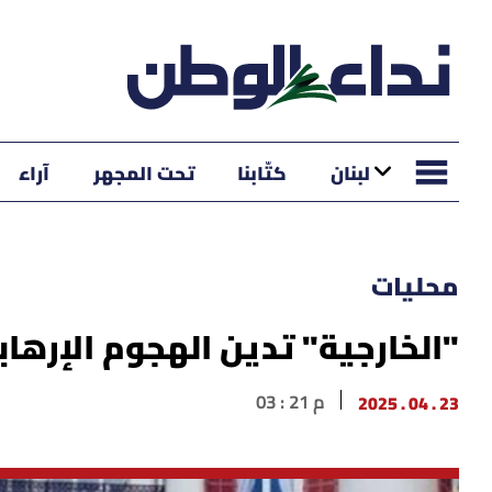
لبنان
كتّابنا
تحت المجهر
آراء
محليات
"الخارجية" تدين الهجوم الإره
23 . 04 . 2025
03 : 21 م