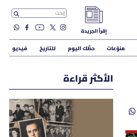
إقرأ الجريدة
منوّعات
حظّك اليوم
للتاريخ
فيديو
الأكثر قراءة