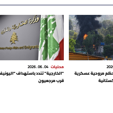
محليات
04 . 06 . 2026
لا بتحطّم مروحية عسكرية
"الخارجية" تندد باستهداف “اليونيف
كستانية
قرب مرجعيون