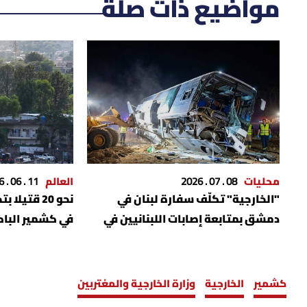
مواضيع ذات صلة
محليات
08 . 07 . 2026
العالم
11 . 06 . 2026
"الخارجية" تكلّف سفارة لبنان في
نحو 20 قتي
دمشق بمتابعة إصابات اللبنانيين في
في كشمير البا
حادث درعا
كشمير
الخارجية
وزارة الخارجية والمغتربين