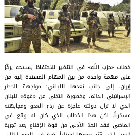
أسرار
متفرقات
نداء القرّاء
خاص الموقع
خطاب «حزب اللّه» في التنظير للاحتفاظ بسلاحه يركّز
كتّابنا
على مهمة واحدة من بين المهام المسندة إليه من
إيران، إلى جانب بُعدها اللبناني: مواجهة الخطر
تحت المجهر
الإسرائيلي الدائم، وخطورة التخلي عن «قوة» للبنان
الذي لا تزال دولته عاجزة عن ردع العدو ومجابهته
آراء
عسكرياً. لكن هذا الخطاب الذي كان له وقع في
الماضي فقد الحدّ الأدنى من قوة الإقناع بعد تجربة
اقتصاد
الحرب التي قرّر خوضها إسناداً لغزة في اليوم التالي