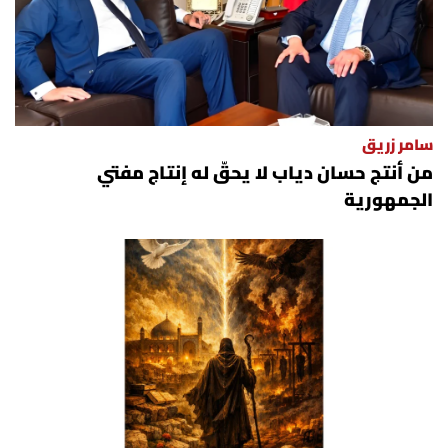
سامر زريق
من أنتج حسان دياب لا يحقّ له إنتاج مفتي
الجمهورية