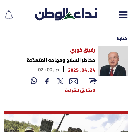
كتّابنا
رفيق خوري
إقرأ الجريدة
مخاطر السلاح ومهامه المتعدّدة
24 . 04 . 2025
02 : 00 ص
لبنان
الغلاف
3 دقائق للقراءة
نداء اليوم
محليات