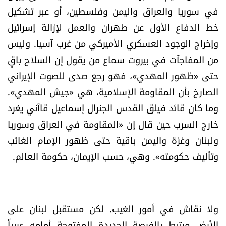
في سوريا والعراق واليمن وفلسطين، أو عبر تشكيل
خط الدفاع الأول عن طهران والعمل لإزالة إسرائيل
وإخراج الوجود العسكري الأميركي من غرب آسيا. وليس
من المفاجآت في بيروت سماع من يقول إن السلاح باقٍ
حتى «ظهور المهدي»، فهو رجع صدى للصوت الإيراني
الصارخ بأن المقاومة الإسلامية، هي «جيش المهدي».
وما كان قائد فيلق القدس الجنرال إسماعيل قاآني يغرد
خارج السرب حين قال إن «المقاومة في العراق وسوريا
ولبنان وغزة واليمن باقية حتى ظهور الإمام الغائب
وتأليف حكومته». وهي، حسب الإيمان، حكومة العالم.
ولا نقاش في أمور الغيب. لكن مستقبل لبنان على
الأرض مرتبط بالفرصة الجديدة المفتوحة أمامه عربياً