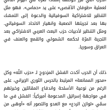
العالم
لعملية «طوفان الأقصى» على يد «حماس». فهو مثل
التنظير للاشتراكية السوفياتية والدعوة إلى التمسّك
الصحافة الإسرائيلية
بها بعد تجربتها الصعبة وانهيار الاتحاد السوفياتي.
ومثل التنظير لأدبيات حزب البعث العربي الاشتراكي بعد
ثقافة وفنون
التجربة المرّة لحكمه الشمولي والقمع والعنف في
العراق وسوريا.
فصل من كتاب
اقرأ تضحك
ذلك أن الحرب أكدت الفشل المزدوج لـ «حزب اللّه» وكل
كاميرا
«محور الممانعة» المرتبط بالحرس الثوري الإيراني، على
الرغم من نوعية الأسلحة واندفاع المقاتلين وخبرتهم
سجالات
في مواجهة إسرائيل المدعومة أميركياً: الفشل في ما
صحّة وصحن
سمّي «توازن الردع» مع العدو والتصور أنه «أوهى من