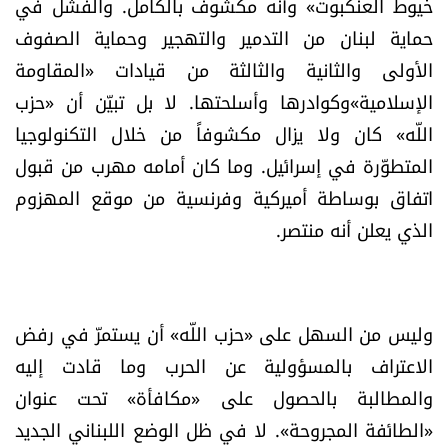
خيوط العنكبوت» وأنه مكشوف بالكامل. والفشل في
الرياضة
حماية لبنان من التدمير والتهجير وحماية الصفوف
الأولى والثانية والثالثة من قيادات «المقاومة
منوّعات
الإسلامية»وكوادرها وأسلحتها. لا بل تبيّن أن «حزب
اللّه» كان ولا يزال مكشوفاً من خلال التكنولوجيا
حظّك اليوم
المتطوّرة في إسرائيل. وما كان أمامه مهرب من قبول
للتاريخ
اتفاق بوساطة أميركية وفرنسية من موقع المهزوم
الذي يعلن أنه منتصر.
فيديو
وليس من السهل على «حزب اللّه» أن يستمرّ في رفض
من نحن
الاعتراف بالمسؤولية عن الحرب وما قادت إليه
للتواصل معنا
والمطالبة بالحصول على «مكافأة» تحت عنوان
شروط الاستخدام
«الطائفة المجروحة». لا في ظل الوضع اللبناني الجديد