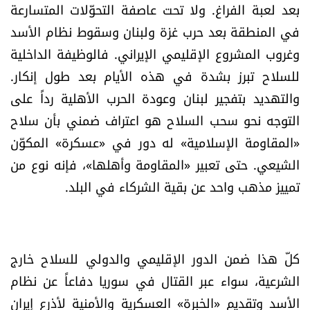
بعد لعبة الفراغ. ولا تحت عاصفة التحوّلات المتسارعة
شروط الإشتراك
في المنطقة بعد حرب غزة ولبنان وسقوط نظام الأسد
وغروب المشروع الإقليمي الإيراني. فالوظيفة الداخلية
Digital solutions by
للسلاح تبرز بشدة في هذه الأيام بعد طول إنكار.
والتهديد بتفجير لبنان وعودة الحرب الأهلية رداً على
التوجه نحو سحب السلاح هو اعتراف ضمني بأن سلاح
«المقاومة الإسلامية» له دور في «عسكرة» المكوّن
الشيعي. حتى تعبير «المقاومة وأهلها»، فإنه نوع من
تمييز مذهب واحد عن بقية الشركاء في البلد.
كلّ هذا ضمن الدور الإقليمي والدولي للسلاح خارج
الشرعية، سواء عبر القتال في سوريا دفاعاً عن نظام
الأسد وتقديم «الخبرة» العسكرية والأمنية لأذرع إيران