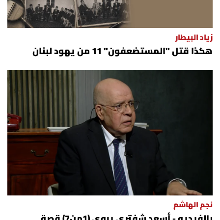
زياد البيطار
هكذا قتل "المستضعفون" 11 من يهود لبنان
نجم الهاشم
بالفيديو - أسعد شفتري يروي (1من7) قصة