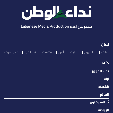
تصدر عن Lebanese Media Production s.a.l
لبنان
الغلاف
نداء اليوم
محليات
أسرار
متفرقات
نداء القرّاء
خاص الموقع
كتّابنا
تحت المجهر
آراء
اقتصاد
العالم
ثقافة وفنون
الرياضة