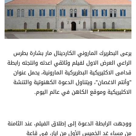
أسرار
متفرقات
نداء القرّاء
يرعى البطريرك الماروني الكاردينال مار بشارة بطرس
خاص الموقع
الراعي العرض الاول لفيلم وثائقي اعدته وانتجته رابطة
قدامى الاكليريكية البطريركية المارونية، يحمل عنوان
كتّابنا
"وأنتم الاغصان"، ويتناول الدعوة الكهنوتية والتنشة
الاكليريكية وموقع الكاهن في عالم اليوم.
تحت المجهر
آراء
ووجهت الرابطة الدعوة إلى إطلاق الفيلم، عند الثامنة
اقتصاد
من مساء غد الخميس الأول من ايار، في قاعة