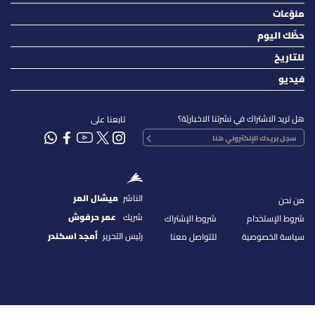
منوّعات
حظّك اليوم
للتاريخ
فيديو
هل تريد الاشتراك في نشرتنا الاخباريّة؟
تابعنا على
الناشر
ميشال المر
من نحن
شريك
عمر حرفوش
شروط الإستخدام
شروط الإشتراك
رئيس التحرير
أمجد اسكندر
سياسة الخصوصية
للتواصل معنا