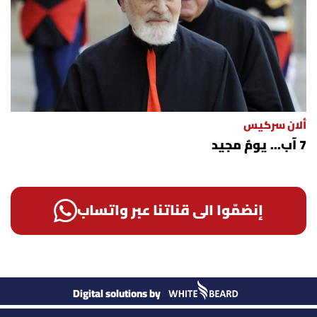
ألان سركيس
7 آب... يومٌ مجيد
إنضمّوا الى قناتنا عبر واتساب
Digital solutions by