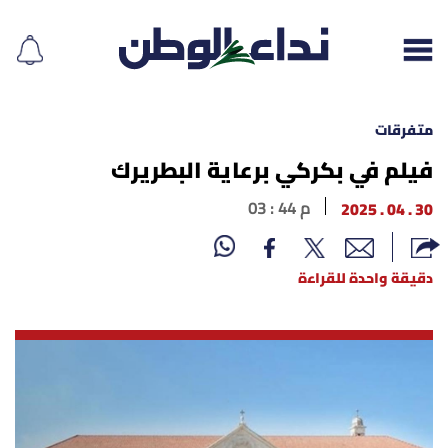
متفرقات
فيلم في بكركي برعاية البطريرك
إقرأ الجريدة
30 . 04 . 2025
03 : 44 م
لبنان
دقيقة واحدة للقراءة
الغلاف
نداء اليوم
محليات