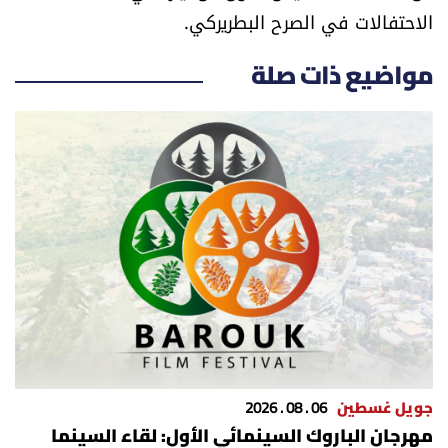
العالم
الاحتفالات في الصرح البطريركي.
الصحافة الإسرائيلية
مواضيع ذات صلة
ثقافة وفنون
فصل من كتاب
اقرأ تضحك
كاميرا
سجالات
صحّة وصحن
جويل غسطين
06 . 08 . 2026
مهرجان الباروك السينمائي الأول: لقاء السينما