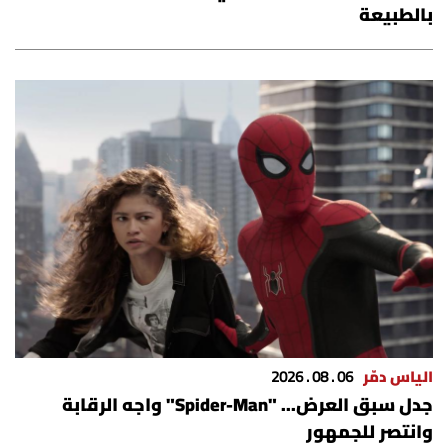
بالطبيعة
الرياضة
منوّعات
حظّك اليوم
للتاريخ
فيديو
من نحن
للتواصل معنا
الياس دمّر
06 . 08 . 2026
جدل سبق العرض... "Spider-Man" واجه الرقابة
شروط الاستخدام
وانتصر للجمهور