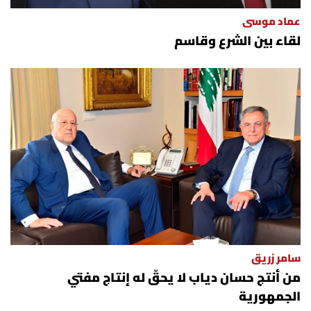
عماد موسى
لقاء بين الشرع وقاسم
سامر زريق
من أنتج حسان دياب لا يحقّ له إنتاج مفتي
الجمهورية