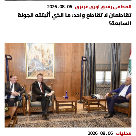
الرياضة
المحامي رفيق اورى غريزي
06 . 08 . 2026
تقاطعان لا تقاطع واحد: ما الذي أثبتته الجولة
السابعة؟
منوّعات
حظّك اليوم
للتاريخ
فيديو
من نحن
للتواصل معنا
شروط الاستخدام
محليات
06 . 08 . 2026