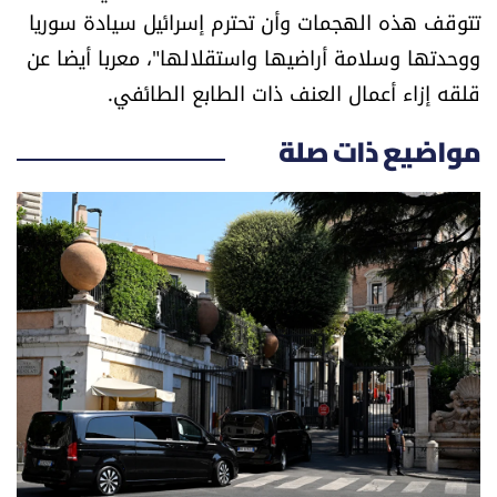
تتوقف هذه الهجمات وأن تحترم إسرائيل سيادة سوريا
العالم
ووحدتها وسلامة أراضيها واستقلالها"، معربا أيضا عن
الصحافة الإسرائيلية
قلقه إزاء أعمال العنف ذات الطابع الطائفي.
مواضيع ذات صلة
ثقافة وفنون
فصل من كتاب
اقرأ تضحك
كاميرا
سجالات
صحّة وصحن