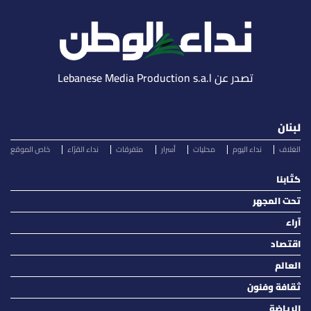
تصدر عن Lebanese Media Production s.a.l
لبنان
الغلاف
نداء اليوم
محليات
أسرار
متفرقات
نداء القرّاء
خاص الموقع
كتّابنا
تحت المجهر
آراء
اقتصاد
العالم
ثقافة وفنون
الرياضة