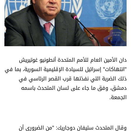
أسرار
متفرقات
نداء القرّاء
خاص الموقع
دان الأمين العام للأمم المتحدة أنطونيو غوتيريش
"انتهاكات" إسرائيل للسيادة الإقليمية السورية، بما في
كتّابنا
ذلك الضربة التي نفذتها قرب القصر الرئاسي في
دمشق، وفق ما جاء على لسان المتحدث باسمه
تحت المجهر
الجمعة.
آراء
اقتصاد
وقال المتحدث ستيفان دوجاريك: "من الضروري أن