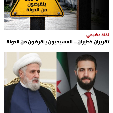
نخلة عضيمي
تقريران خطيران… المسيحيون ينقرضون من الدولة