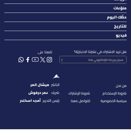
منوّعات
حظّك اليوم
للتاريخ
فيديو
هل تريد الاشتراك في نشرتنا الاخباريّة؟
تابعنا على
الناشر
ميشال المر
من نحن
شريك
عمر حرفوش
شروط الإستخدام
شروط الإشتراك
رئيس التحرير
أمجد اسكندر
سياسة الخصوصية
للتواصل معنا