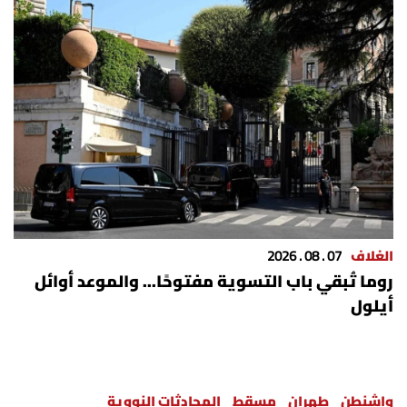
الغلاف
07 . 08 . 2026
روما تُبقي باب التسوية مفتوحًا... والموعد أوائل
أيلول
واشنطن
طهران
مسقط
المحادثات النووية