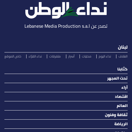
تصدر عن Lebanese Media Production s.a.l
لبنان
الغلاف
نداء اليوم
محليات
أسرار
متفرقات
نداء القرّاء
خاص الموقع
كتّابنا
تحت المجهر
آراء
اقتصاد
العالم
ثقافة وفنون
الرياضة