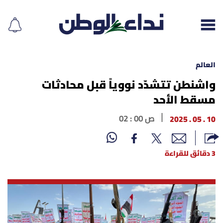
العالم
واشنطن تتشدّد نووياً قبل محادثات
مسقط الأحد
إقرأ الجريدة
10 . 05 . 2025
02 : 00 ص
لبنان
الغلاف
3 دقائق للقراءة
نداء اليوم
محليات