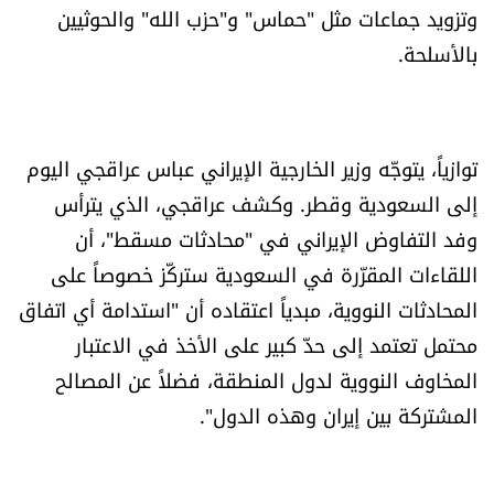
وتزويد جماعات مثل "حماس" و"حزب الله" والحوثيين
الرياضة
بالأسلحة.
منوّعات
حظّك اليوم
توازياً، يتوجّه وزير الخارجية الإيراني عباس عراقجي اليوم
إلى السعودية وقطر. وكشف عراقجي، الذي يترأس
للتاريخ
وفد التفاوض الإيراني في "محادثات مسقط"، أن
اللقاءات المقرّرة في السعودية ستركّز خصوصاً على
فيديو
المحادثات النووية، مبدياً اعتقاده أن "استدامة أي اتفاق
محتمل تعتمد إلى حدّ كبير على الأخذ في الاعتبار
من نحن
المخاوف النووية لدول المنطقة، فضلاً عن المصالح
المشتركة بين إيران وهذه الدول".
للتواصل معنا
شروط الاستخدام