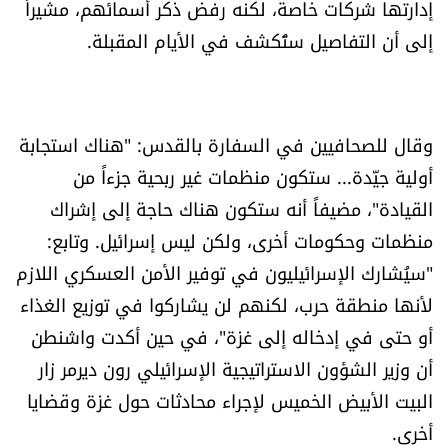
إدارتها شركات خاصة، لكنه رفض ذكر أسمائهم، مشيراً
إلى أن التفاصيل ستُكشف في الأيام المقبلة.
وقال للصحافيين في السفارة بالقدس: "هناك استجابة
أولية جيّدة... ستكون منظمات غير ربحية جزءاً من
القيادة"، مضيفاً أنه ستكون هناك حاجة إلى إشراك
منظمات وحكومات أخرى، ولكن ليس إسرائيل. وتابع:
"سيُشارك الإسرائيليون في توفير الأمن العسكري اللازم
لأنها منطقة حرب، لكنهم لن يشاركوا في توزيع الغذاء
أو حتى في إدخاله إلى غزة"، في حين أكدت واشنطن
أن وزير الشؤون الاستراتيجية الإسرائيلي رون ديرمر زار
البيت الأبيض الخميس لإجراء محادثات حول غزة وقضايا
أخرى.