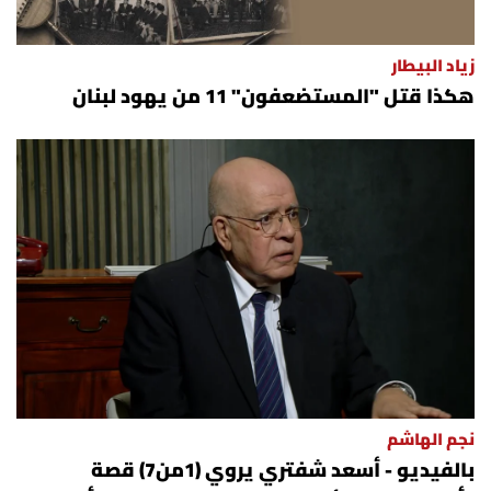
زياد البيطار
هكذا قتل "المستضعفون" 11 من يهود لبنان
نجم الهاشم
بالفيديو - أسعد شفتري يروي (1من7) قصة