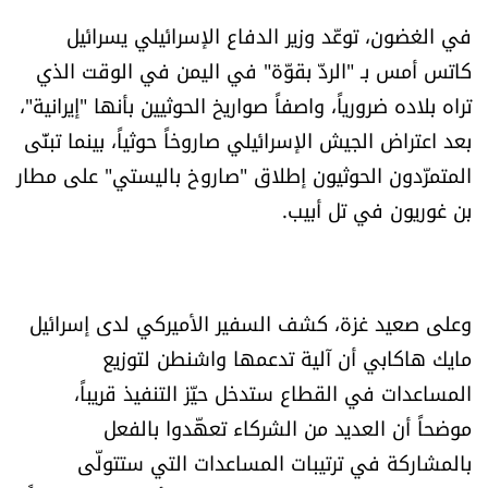
شروط الإشتراك
في الغضون، توعّد وزير الدفاع الإسرائيلي يسرائيل
كاتس أمس بـ "الردّ بقوّة" في اليمن في الوقت الذي
تراه بلاده ضرورياً، واصفاً صواريخ الحوثيين بأنها "إيرانية"،
Digital solutions by
بعد اعتراض الجيش الإسرائيلي صاروخاً حوثياً، بينما تبنّى
المتمرّدون الحوثيون إطلاق "صاروخ باليستي" على مطار
بن غوريون في تل أبيب.
وعلى صعيد غزة، كشف السفير الأميركي لدى إسرائيل
مايك هاكابي أن آلية تدعمها واشنطن لتوزيع
المساعدات في القطاع ستدخل حيّز التنفيذ قريباً،
موضحاً أن العديد من الشركاء تعهّدوا بالفعل
بالمشاركة في ترتيبات المساعدات التي ستتولّى