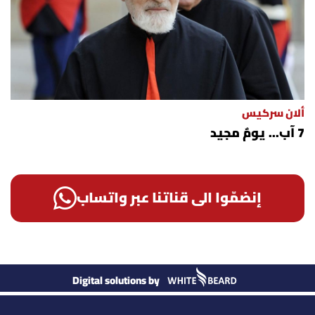
ألان سركيس
7 آب... يومٌ مجيد
إنضمّوا الى قناتنا عبر واتساب
Digital solutions by