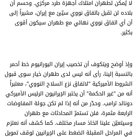
لا يُمكن لطهران امتلاك أجهزة طرد مركزي. وحسم أن
العالم
بلاده لن تقبل باتفاق نووي سيّئ مع إيران، مشيراً إلى
أن أي اتفاق نووي نهائي مع طهران سيكون أقوى
الصحافة الإسرائيلية
بكثير.
ثقافة وفنون
فصل من كتاب
وإذ أوضح ويتكوف أن تخصيب إيران اليورانيوم خط أحمر
بالنسبة إلينا، رأى أنه ليس لدى طهران خيار سوى قبول
اقرأ تضحك
الشروط الأميركية "لاتفاق نزع السلاح النووي"، معتبراً
كاميرا
أنه من "غير الحكمة" أن يختبر الإيرانيون الرئيس الأميركي
دونالد ترامب. وحذّر من أنه إذا لم تكن جولة المفاوضات
سجالات
الرابعة مثمرة، فلن تستمرّ المحادثات مع طهران
وسيتعيّن علينا اتخاذ مسار مختلف. كما كشف أنه نعتزم
صحّة وصحن
في المراحل المقبلة الضغط على الإيرانيين لوقف تمويل