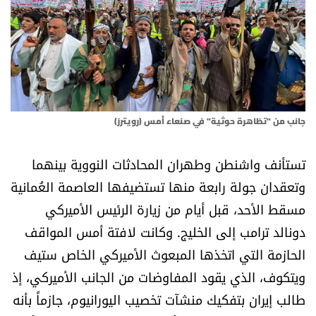
أسرار
متفرقات
نداء القرّاء
جانب من "تظاهرة حوثية" في صنعاء أمس (رويترز)
خاص الموقع
تستأنف واشنطن وطهران المحادثات النووية بينهما
كتّابنا
وتعقدان جولة رابعة منها تستضيفها العاصمة العُمانية
مسقط الأحد، قبل أيام من زيارة الرئيس الأميركي
تحت المجهر
دونالد ترامب إلى الخليج. وكانت لافتة أمس المواقف
آراء
الحازمة التي اتخذها المبعوث الأميركي الخاص ستيف
ويتكوف، الذي يقود المفاوضات من الجانب الأميركي، إذ
اقتصاد
طالب إيران بتفكيك منشآت تخصيب اليورانيوم، جازماً بأنه