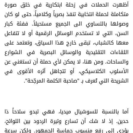
أظهرت الحملات في زحلة ابتكارية في خلق صورة
متكاملة لحملة انتخابية تنفذ بصرياً وكلامياً، حتى لو كان
وصولها بالتساوي الى الجميع مستحيلاً. ففئة كبار
السن، التي لا تستخدم الوسائل الرقمية أو لا تتفاعل
معها كالشباب، تبقى خارج هذا السياق، وتعتمد على
اللقاءات التقليدية والوسائل البصرية في الشوارع
والساحات. ومن هنا، لا يمكن لأي حملة أن تستغني عن
الأسلوب الكلاسيكي، أو تتجاهل أثره الأقوى في
الشريحة التي تُعرف بـ "صاحبة الكلمة المرجّحة".
أما بالنسبة للسوشيال ميديا، فهي تبدو سلاحاً ذا
حدين. إذ لا شك أن تسارع وتيرة الردود بين اللوائح،
يؤدي إلى رفع منسوب حماسة الجمهور. ولكن سرعة