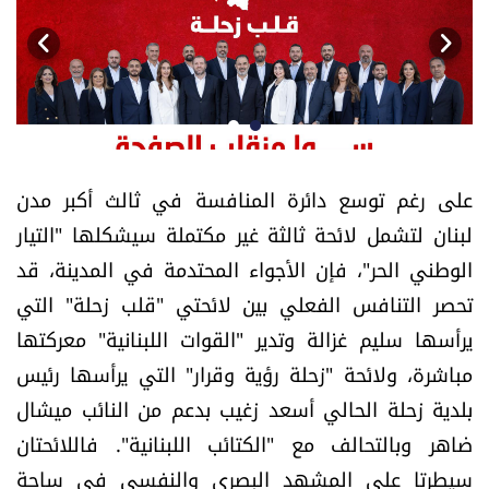
أسرار
متفرقات
نداء القرّاء
على رغم توسع دائرة المنافسة في ثالث أكبر مدن
خاص الموقع
لبنان لتشمل لائحة ثالثة غير مكتملة سيشكلها "التيار
الوطني الحر"، فإن الأجواء المحتدمة في المدينة، قد
كتّابنا
تحصر التنافس الفعلي بين لائحتي "قلب زحلة" التي
تحت المجهر
يرأسها سليم غزالة وتدير "القوات اللبنانية" معركتها
مباشرة، ولائحة "زحلة رؤية وقرار" التي يرأسها رئيس
آراء
بلدية زحلة الحالي أسعد زغيب بدعم من النائب ميشال
ضاهر وبالتحالف مع "الكتائب اللبنانية". فاللائحتان
اقتصاد
سيطرتا على المشهد البصري والنفسي في ساحة