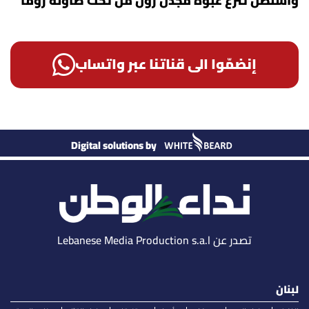
واشنطن تنزع عبوة مجدل زون من تحت طاولة روما
إنضمّوا الى قناتنا عبر واتساب
Digital solutions by
تصدر عن Lebanese Media Production s.a.l
لبنان