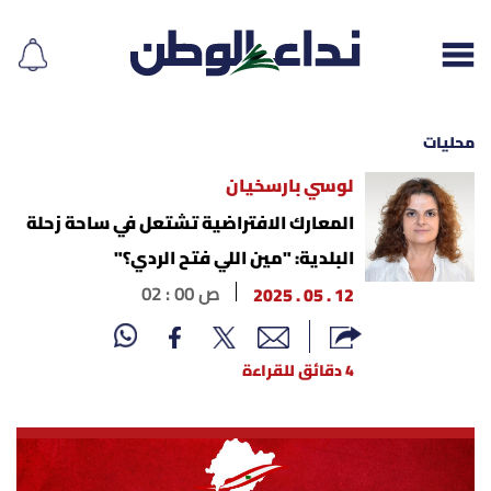
محليات
لوسي بارسخيان
إقرأ الجريدة
المعارك الافتراضية تشتعل في ساحة زحلة
البلدية: "مين اللي فتح الردي؟"
لبنان
12 . 05 . 2025
02 : 00 ص
الغلاف
4 دقائق للقراءة
نداء اليوم
محليات