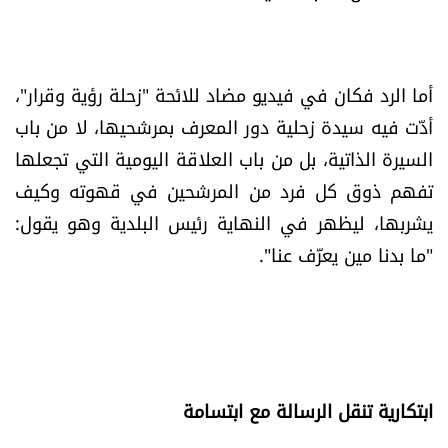
أما الرد فكان في فيديو مضاد للائحة "زحلة رؤية وقرار"،
أدّت فيه سيدة زحلية دور المعرف بمرشحيها، لا من باب
السيرة الذاتية، بل من باب العلاقة اليومية التي تجعلها
تفهم ذوق كل فرد من المرشحين في قهوته وكيف
يشربها، ليظهر في النهاية رئيس البلدية وهو يقول:
"ما بدنا مين يعرّف عنا".
ابتكارية تنقل الرسالة مع ابتسامة