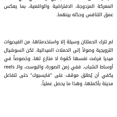
العالم
المعركة المزدوجة، الافتراضية والواقعية، بما يعكس
عمق التنافس وحدّته بينهما.
الصحافة الإسرائيلية
ثقافة وفنون
لم تترك الحملتان وسيلة إلا واستخدمتاها، من الفيديوات
الترويجية وصولاً إلى الحملات الميدانية. لكن السوشيال
فصل من كتاب
ميديا فرضت نفسها كقوة لا منازع لها، وخصوصاً في
اقرأ تضحك
أوساط الشباب. ففي زمن الصورة، والبوست، والـ reels
يكفي أن يُطلق موقف على "فايسبوك" حتى تتفاعل
كاميرا
مدينة بأكملها، وهذا ما يحصل عملياً.
سجالات
صحّة وصحن