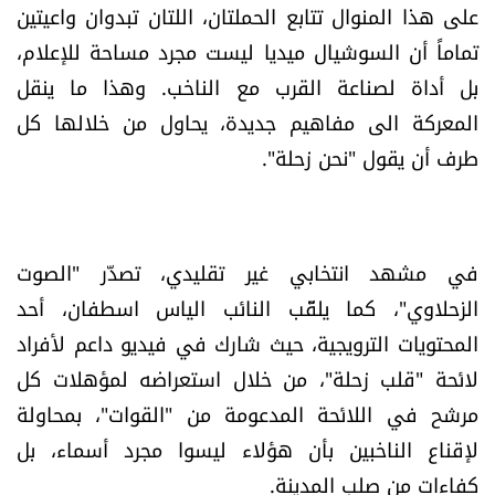
على هذا المنوال تتابع الحملتان، اللتان تبدوان واعيتين
تماماً أن السوشيال ميديا ليست مجرد مساحة للإعلام،
بل أداة لصناعة القرب مع الناخب. وهذا ما ينقل
المعركة الى مفاهيم جديدة، يحاول من خلالها كل
طرف أن يقول "نحن زحلة".
في مشهد انتخابي غير تقليدي، تصدّر "الصوت
الزحلاوي"، كما يلقّب النائب الياس اسطفان، أحد
المحتويات الترويجية، حيث شارك في فيديو داعم لأفراد
لائحة "قلب زحلة"، من خلال استعراضه لمؤهلات كل
مرشح في اللائحة المدعومة من "القوات"، بمحاولة
لإقناع الناخبين بأن هؤلاء ليسوا مجرد أسماء، بل
كفاءات من صلب المدينة.