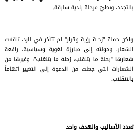
بالتجدد، وبطيّ مرحلة بلدية سابقة.
شروط الإشتراك
Digital solutions by
ولكن حملة "زحلة رؤية وقرار" لم تتأخر في الرد، تلقفت
الشعار، وحولته إلى مبارزة لغوية وسياسية، رافعة
شعارها "زحلة ما بتنقَلب، زحلة ما بتنغَلب"، وغيرها من
الشعارات التي جعلت من الدعوة إلى التغيير اتهاماً
بالانقلاب.
تعدد الأساليب والهدف واحد