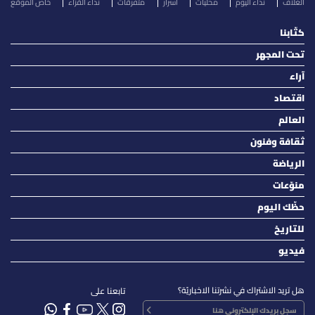
الغلاف
نداء اليوم
محليات
أسرار
متفرقات
نداء القرّاء
خاص الموقع
كتّابنا
تحت المجهر
آراء
اقتصاد
العالم
ثقافة وفنون
الرياضة
منوّعات
حظّك اليوم
للتاريخ
فيديو
هل تريد الاشتراك في نشرتنا الاخباريّة؟
تابعنا على