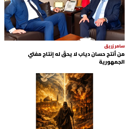
سامر زريق
من أنتج حسان دياب لا يحقّ له إنتاج مفتي
الجمهورية