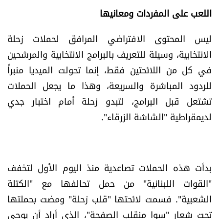
اللعب على المفردات ومعانيها
الرياضة
ليس المحتوى الافتراضي المرافق لحملات زحلة
منوّعات
الانتخابية، وسيلة للتعريف بالبرامج الانتخابية والمرشحين
حظّك اليوم
في كل من اللائحتين فقط، إنما تحولت الميديا منبراً
للردود المباشرة والسريعة، وهذا ما يجعل الحملات
للتاريخ
تشتعل قبل البرامج، لتبدو زحلة أمام اختبار جدي
لديمقراطية "الشاشة الزرقاء".
فيديو
من نحن
بدأت هذه الحملات تصاعدية منذ اليوم الأول لتخفف
"القوات اللبنانية" من حمل تحالفها مع "الكتلة
للتواصل معنا
الشعبية". فسمت لائحتها "قلب زحلة" ومضت بحملتها
شروط الاستخدام
تحت شعار "سوا منقلب الصفحة"، الذي أراد أن يوحي