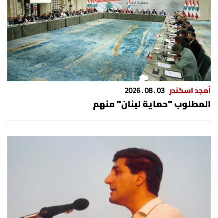
أمجد اسكندر
03 . 08 . 2026
المطلوب "حماية لبنان" منهم