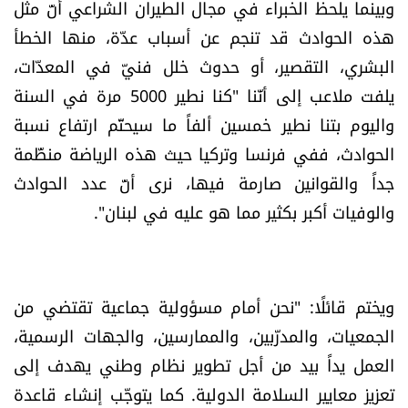
وبينما يلحظ الخبراء في مجال الطيران الشراعي أنّ مثل
هذه الحوادث قد تنجم عن أسباب عدّة، منها الخطأ
البشري، التقصير، أو حدوث خلل فنيّ في المعدّات،
يلفت ملاعب إلى أنّنا "كنا نطير 5000 مرة في السنة
واليوم بتنا نطير خمسين ألفاً ما سيحتّم ارتفاع نسبة
الحوادث، ففي فرنسا وتركيا حيث هذه الرياضة منظّمة
جداً والقوانين صارمة فيها، نرى أنّ عدد الحوادث
والوفيات أكبر بكثير مما هو عليه في لبنان".
ويختم قائلًا: "نحن أمام مسؤولية جماعية تقتضي من
الجمعيات، والمدرّبين، والممارسين، والجهات الرسمية،
العمل يداً بيد من أجل تطوير نظام وطني يهدف إلى
تعزيز معايير السلامة الدولية. كما يتوجّب إنشاء قاعدة