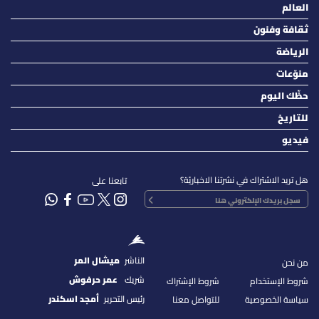
العالم
ثقافة وفنون
الرياضة
منوّعات
حظّك اليوم
للتاريخ
فيديو
هل تريد الاشتراك في نشرتنا الاخباريّة؟
تابعنا على
الناشر
ميشال المر
من نحن
شريك
عمر حرفوش
شروط الإستخدام
شروط الإشتراك
رئيس التحرير
أمجد اسكندر
سياسة الخصوصية
للتواصل معنا