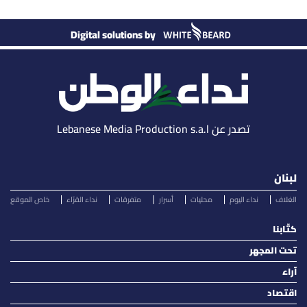
Digital solutions by
تصدر عن Lebanese Media Production s.a.l
لبنان
الغلاف
نداء اليوم
محليات
أسرار
متفرقات
نداء القرّاء
خاص الموقع
كتّابنا
تحت المجهر
آراء
اقتصاد