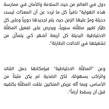
دول في العالم من حيث السلامة والأمان في ممارسة
هذه الهواية" نافياً كل ما تردد عن أن المعدّات ليست
حديثة ومرّ عليها الزمن حيث يتم تجديدها دورياً وعلى كل
طيّار تغيير مظلّته سنوياً، ويحرص على تفعيل المظلّة
الاحتياطية البديلة كل أربعة أشهر كي يتمكّن من
تشغيلها في الحالات الطارئة".
وعن "المظلّة الاحتياطية" فبإمكانها حمل القائد
والراكب بسهولة، لكنّ الضحية لم يكن مثبتاً من
الأساس، وبما أنّه عريض المنكبين علقت المظلّة بكتفيه
قبل أن يسقط أرضاً".