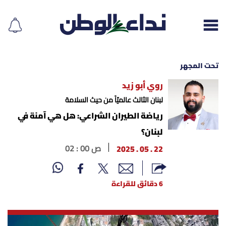
تحت المجهر
روي أبو زيد
إقرأ الجريدة
لبنان الثالث عالميّاً من حيث السلامة
رياضة الطيران الشراعي: هل هي آمنة في
لبنان
لبنان؟
22 . 05 . 2025
02 : 00 ص
الغلاف
نداء اليوم
6 دقائق للقراءة
محليات