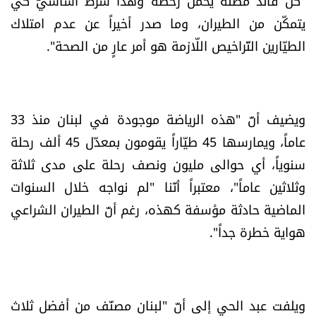
"كلّ قائد مظلّة يحمل رخصة وهذا شرط أساسيّ كي
يتمكّن من الطيران، وما صدر أخيراً عن عدم امتلاك
الطيّارين التّراخيص اللّازمة هو أمر عارٍ من الصحة".
ويضيف أنّ "هذه الرياضة موجودة في لبنان منذ 33
عاماً، ويمارسها 45 طيّاراً يقومون بمعدّل 45 ألف رحلة
سنوياً، أي حوالى مليون ونصف رحلة على مدى ثلاثة
وثلاثين عاماً"، معتبراً أنّنا "لم نواجه خلال السنوات
الماضية حادثة مؤسفة كهذه، رغم أنّ الطيران الشراعي
هواية خطرة جداً".
ويلفت عبد الحي إلى أنّ "لبنان مصنّف من أفضل ثلاث