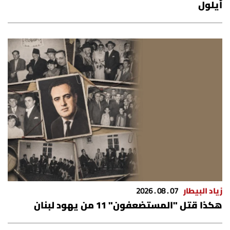
أيلول
زياد البيطار
07 . 08 . 2026
هكذا قتل "المستضعفون" 11 من يهود لبنان