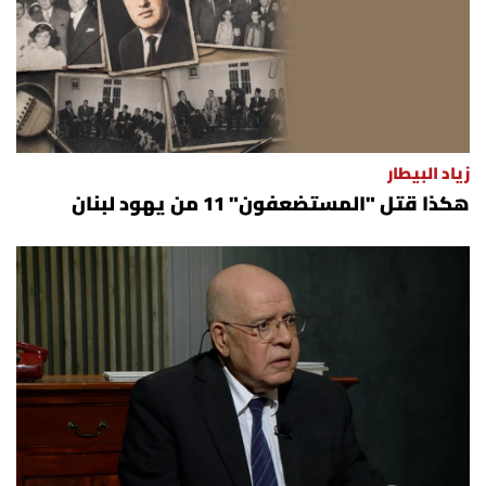
زياد البيطار
هكذا قتل "المستضعفون" 11 من يهود لبنان