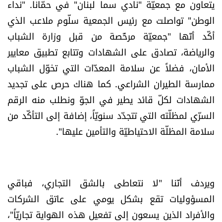
يتعاون مع جمعيّة "نادي سما لبنان" في حمّانا. "نداء
الرياضة
الوطن" تواصلت مع رئيس الجمعية سلّوم ملاعب الذي
أكّد أنّها "جمعيّة مرخّصة من قبل وزارة الشباب
منوّعات
والرياضة، تصادق على الشهادات وتتابع تطبيق معايير
الأمان، فضلاً عن سلامة المعدّات التي تخوّل الشباب
حظّك اليوم
ممارسة الطيران الشراعي. كما هناك حرص على تجديد
للتاريخ
الشهادات لكلّ قائد يطير في الجوّ ونطلب منه الرقم
السرّي لمظلّته التي تتجدّد سنويّاً، إضافة إلى التأكّد من
فيديو
سلامة المظلّة الاحتياطيّة والتأمين عليها".
من نحن
ويردف أنّنا "لا نتعاطى بالشق التجاري، فباقي
للتواصل معنا
المسؤوليات تقع بشكل يومي على عاتق الشركات
شروط الاستخدام
والأفراد الذين يسعون إلى تفعيل هذه الهواية تجاريّاً"،