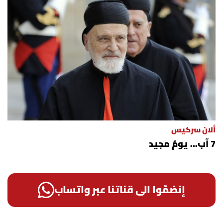
ألان سركيس
7 آب... يومٌ مجيد
إنضمّوا الى قناتنا عبر واتساب