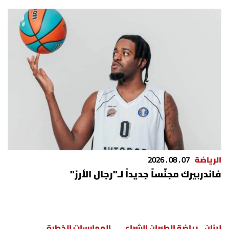
الرياضة
07 . 08 . 2026
فاندربيرك مجنّساً جديداً لـ"رجال الأرز"
لبنان
رياضة الطيران الشراعي
الممارسات الخطرة