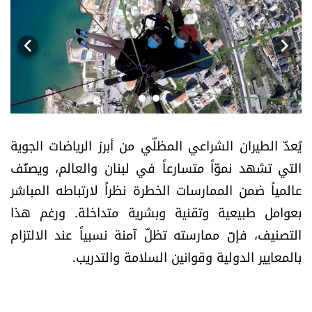
أسرار
متفرقات
نداء القرّاء
خاص الموقع
يُعدّ الطيران الشراعي المظلّي من أبرز الرياضات الجوية
التي تشهد نموّاً متسارعاً في لبنان والعالم، ويصنَّف
كتّابنا
عالمياً ضمن الممارسات الخطرة نظراً لارتباطه المباشر
تحت المجهر
بعوامل طبيعية وتقنية وبشرية متداخلة. ورغم هذا
التصنيف، فإنّ ممارسته تظلّ آمنة نسبياً عند الالتزام
آراء
بالمعايير الدولية وقوانين السلامة والتدريب.
اقتصاد