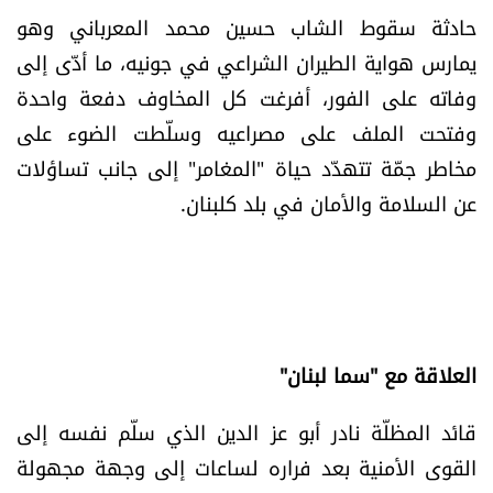
العالم
حادثة سقوط الشاب حسين محمد المعرباني وهو
يمارس هواية الطيران الشراعي في جونيه، ما أدّى إلى
الصحافة الإسرائيلية
وفاته على الفور، أفرغت كل المخاوف دفعة واحدة
وفتحت الملف على مصراعيه وسلّطت الضوء على
ثقافة وفنون
مخاطر جمّة تتهدّد حياة "المغامر" إلى جانب تساؤلات
عن السلامة والأمان في بلد كلبنان.
فصل من كتاب
اقرأ تضحك
كاميرا
العلاقة مع "سما لبنان"
سجالات
قائد المظلّة نادر أبو عز الدين الذي سلّم نفسه إلى
صحّة وصحن
القوى الأمنية بعد فراره لساعات إلى وجهة مجهولة