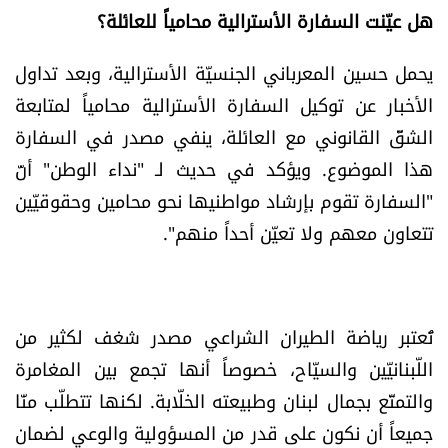
هل عيّنت السفارة الأسترالية محامياً للعائلة؟
يحمل حسين المعرباني الجنسيّة الأسترالية، وبعد تداول
الأخبار عن توكيل السفارة الأسترالية محامياً لمتابعة
الشقّ القانوني مع العائلة، ينفي مصدر في السفارة
هذا الموضوع. ويؤكد في حديث لـ "نداء الوطن" أنّ
"السفارة تقوم بإرشاد مواطنيها نحو محامين وحقوقيّين
تتعاون معهم ولا تعيّن أحداً منهم".
تُعتبر رياضة الطيران الشراعي مصدر شغف لكثير من
اللّبنانيّين والسيّاح، خصوصاً أنها تجمع بين المغامرة
والتمتّع بجمال لبنان وطبيعته الخلّابة. لكنها تتطلّب منّا
جميعاً أن نكون على قدر من المسؤولية والوعي لضمان