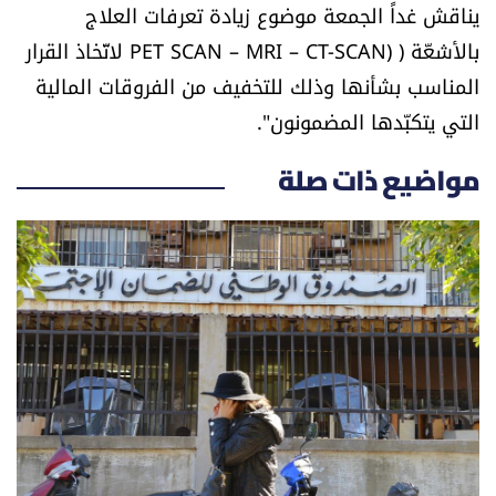
يناقش غداً الجمعة موضوع زيادة تعرفات العلاج
شروط الإشتراك
بالأشعّة ( (PET SCAN – MRI – CT-SCAN لاتّخاذ القرار
المناسب بشأنها وذلك للتخفيف من الفروقات المالية
Digital solutions by
التي يتكبّدها المضمونون".
مواضيع ذات صلة