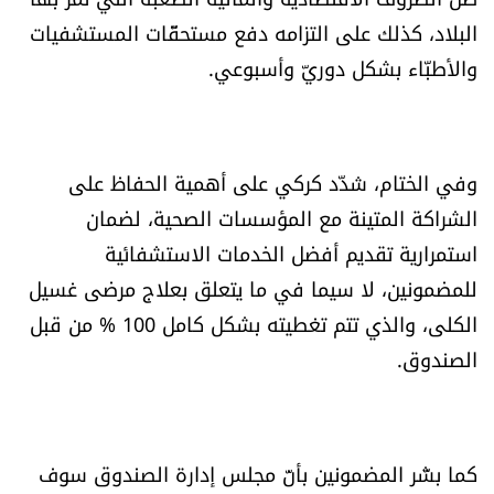
الرياضة
البلاد، كذلك على التزامه دفع مستحقّات المستشفيات
والأطبّاء بشكل دوريّ وأسبوعي.
منوّعات
حظّك اليوم
وفي الختام، شدّد كركي على أهمية الحفاظ على
للتاريخ
الشراكة المتينة مع المؤسسات الصحية، لضمان
استمرارية تقديم أفضل الخدمات الاستشفائية
فيديو
للمضمونين، لا سيما في ما يتعلق بعلاج مرضى غسيل
الكلى، والذي تتم تغطيته بشكل كامل 100 % من قبل
الصندوق.
من نحن
للتواصل معنا
شروط الاستخدام
كما بشّر المضمونين بأنّ مجلس إدارة الصندوق سوف