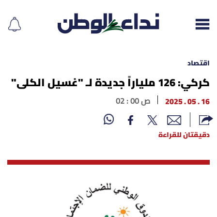
اقتصاد
كركي: 126 ملياراً جديدة لـ "غسيل الكلى"
إقرأ الجريدة
16 . 05 . 2025
02 : 00 ص
لبنان
دقيقتان للقراءة
الغلاف
نداء اليوم
محليات