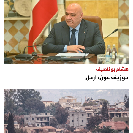
هشام بو ناصيف
جوزيف عون: ارحل