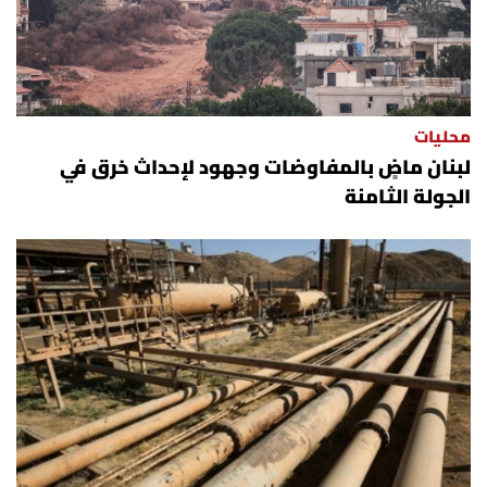
محليات
لبنان ماضٍ بالمفاوضات وجهود لإحداث خرق في
الجولة الثامنة