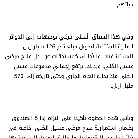
حياتهم.
العالم
الصحافة الإسرائيلية
وفي هذا السياق، أعطى كركي توجيهاته إلى الدوائر
ثقافة وفنون
الماليّة المختصّة لتحويل مبلغ قدر 126 مليار ل.ل.
للمستشفيات والأطباء، كمستحقّات عن بدل علاج مرضى
فصل من كتاب
غسيل الكلى. وبذلك، يرتفع إجمالي مدفوعات غسيل
الكلى منذ بداية العام الجاري وحتى تاريخه إلى 570
اقرأ تضحك
مليار ل.ل.
كاميرا
سجالات
وتأتي هذه الخطوة تأكيداً على التزام إدارة الصندوق
بضمان استمرارية علاج مرضى غسيل الكلى، خاصة في
صحّة وصحن
ظلّ الظروف الاقتصادية والمالية الصعبة التي تمرّ بها