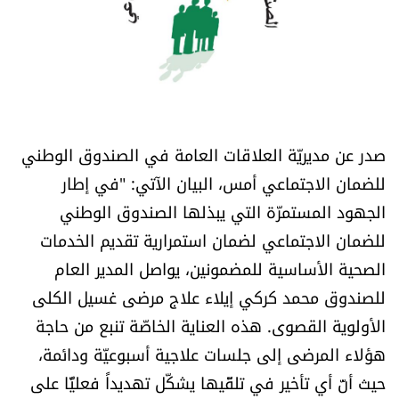
أسرار
متفرقات
نداء القرّاء
صدر عن مديريّة العلاقات العامة في الصندوق الوطني
خاص الموقع
للضمان الاجتماعي أمس، البيان الآتي: "في إطار
الجهود المستمرّة التي يبذلها الصندوق الوطني
كتّابنا
للضمان الاجتماعي لضمان استمرارية تقديم الخدمات
الصحية الأساسية للمضمونين، يواصل المدير العام
تحت المجهر
للصندوق محمد كركي إيلاء علاج مرضى غسيل الكلى
آراء
الأولوية القصوى. هذه العناية الخاصّة تنبع من حاجة
هؤلاء المرضى إلى جلسات علاجية أسبوعيّة ودائمة،
اقتصاد
حيث أنّ أي تأخير في تلقّيها يشكّل تهديداً فعليًّا على