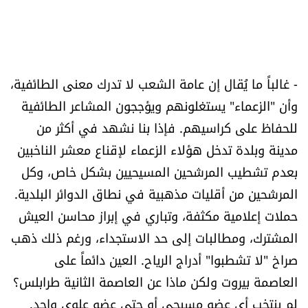
العالم
الصحافة الإسرائيلية
- غالباً ما يُقال إن عامة الشعب لا تدرك معنى الطائفية،
ثقافة وفنون
وأن "الزعماء" يستغلونهم ويؤججون المشاعر الطائفية
للحفاظ على كراسيهم. فإذا بنا نشهد في أكثر من
فصل من كتاب
مدينة وبلدة تدخل هؤلاء الزعماء لإقناع معشر الناخبين
اقرأ تضحك
بعدم تشطيب المرشحين المسيحيين بشكل خاص، وكل
المرشحين من أقليات مذهبية في نطاق الدوائر البلدية.
كاميرا
حملات إعلامية مكثفة، وتباري في إبراز محاسن العيش
المشترك، ومطالبات إلى حد الاستجداء، ورغم ذلك ذهب
سجالات
صراخ "لا تشطبوا" أدراج الرياح. العين دائماً على
العاصمة بيروت ولكن ماذا عن العاصمة الثانية طرابلس؟
صحّة وصحن
لم ينتخب أي عضو مسيحي أو حتى عضو علوي واحد.