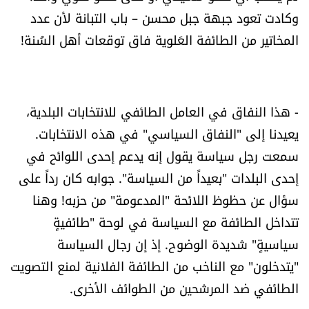
وكادت تعود جبهة جبل محسن – باب التبانة لأن عدد
الرياضة
المخاتير من الطائفة العَلوية فاق توقعات أهل السُنة!
منوّعات
حظّك اليوم
- هذا النفاق في العامل الطائفي للانتخابات البلدية،
يعيدنا إلى "النفاق السياسي" في هذه الانتخابات.
للتاريخ
سمعت رجل سياسة يقول إنه يدعم إحدى اللوائح في
فيديو
إحدى البلدات "بعيداً من السياسة". جوابه كان رداً على
سؤال عن حظوظ اللائحة "المدعومة" من حزبه! وهنا
تتداخل الطائفة مع السياسة في لوحة "طائفيةٍ
من نحن
سياسيةٍ" شديدة الوضوح. إذ إن رجال السياسة
للتواصل معنا
"يتدخلون" مع الناخب من الطائفة الفلانية لمنع التصويت
الطائفي ضد المرشحين من الطوائف الأخرى.
شروط الاستخدام