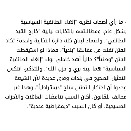
شروط الإشتراك
- ما رأي أصحاب نظرية "إلغاء الطائفية السياسية"
Digital solutions by
بشكل عام، ومطالبتهم بانتخابات نيابية "خارج القيد
الطائفي"، واعتماد لبنان كله دائرة انتخابية واحدة؟ تكاد
الفتن تفلت من عقالها "بلدياً"، فماذا لو استيقظت
الفتن "وطنياً"؟ حالياً أشد حَاملي لواء "إلغاء الطائفية
السياسية" هما نبيه بري و"حزب الله"، وللتذكير، انتكس
التمثيل الصحيح في بلدات وقرى عديدة لأن الشيعة
وجدوا أن احتكار التمثيل متاح "ديمقراطياً". وهذا غير
مخالف للقانون، أكان السبب تناقضات العائلات والأحزاب
المسيحية، أو كان السبب "ديمقراطية عددية".