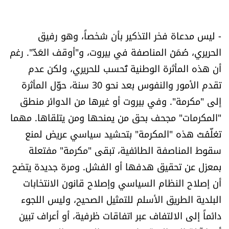
- ليس مدعاة فخر التذكير بأن شخصاً، وهو رفيق
الحريري، ضَمَنَ المناصفة في بيروت، و"أوقف العَدَّ". رغم
أن هذه المأثرة الوطنية تُحسب للحريري، ولكن عدم
تقدم الأمور والنفوس بعد نحو 30 سنة، حوَّل المأثرة
إلى "مكرمة". وفي بيروت أو غيرها من الدوائر منطق
"المكرمات" مجحف بحق من يمنحها ومن يتلقاها. مهما
تغلَّفَتْ هذه "المكرمة" بتحشيد سياسي عريض لمنع
سقوط المناصفة الطائفية، تبقى "مكرمة" مفتعلة
بمعزل عن تحقيق هدفها أو الفشل. ومرة جديدة يتضح
أن إصلاح النظام السياسي وإصلاح قانون الانتخابات
البلدية الطريق الأسلم للتمثيل الصحيح، وليس اللجوء
دائماً إلى الالتفاف عبر اتفاقات ظرفية، أو أعراف تبين