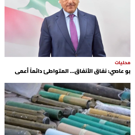
محليات
بو عاصي: نفاق الأنفاق... المتواطئ دائماً أعمى