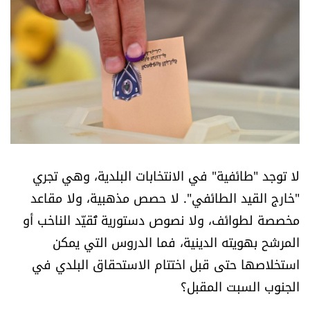
أسرار
متفرقات
نداء القرّاء
خاص الموقع
كتّابنا
لا توجد "طائفية" في الانتخابات البلدية، وهي تجري
"خارج القيد الطائفي". لا حصص مذهبية، ولا مقاعد
تحت المجهر
مخصصة لطوائف، ولا نصوص دستورية تُقيّد الناخب أو
المرشح بهويته الدينية، فما الدروس التي يمكن
آراء
استخلاصها حتى قبل اختتام الاستحقاق البلدي في
الجنوب السبت المقبل؟
اقتصاد