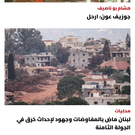
هشام بو ناصيف
جوزيف عون: ارحل
محليات
لبنان ماضٍ بالمفاوضات وجهود لإحداث خرق في
الجولة الثامنة