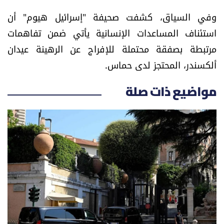
الرياضة
وفي السياق، كشفت صحيفة "إسرائيل هيوم" أن
استئناف المساعدات الإنسانية يأتي ضمن تفاهمات
منوّعات
مرتبطة بصفقة محتملة للإفراج عن الرهينة عيدان
ألكسندر، المحتجز لدى حماس.
حظّك اليوم
مواضيع ذات صلة
للتاريخ
فيديو
من نحن
للتواصل معنا
شروط الاستخدام