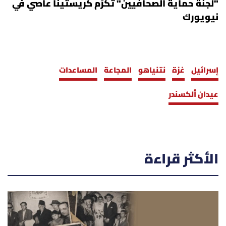
"لجنة حماية الصحافيين" تكرّم كريستينا عاصي في
نيويورك
إسرائيل
غزة
نتنياهو
المجاعة
المساعدات
عيدان ألكسندر
الأكثر قراءة