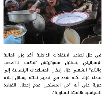
أسرار
متفرقات
نداء القرّاء
خاص الموقع
في ظل تصاعد الانتقادات الداخلية، أكد وزير المالية
كتّابنا
الإسرائيلي بتسلئيل سموتريتش تفهمه لـ"الغضب
والألم" الشعبي جرّاء إدخال المساعدات الإنسانية إلى
تحت المجهر
قطاع غزة، لكنه شدد في تصريح نقلته وسائل إعلام
آراء
عبرية على أنه "من المستحيل عدم إعطاء القيادة
السياسية هامشًا للمناورة".
اقتصاد