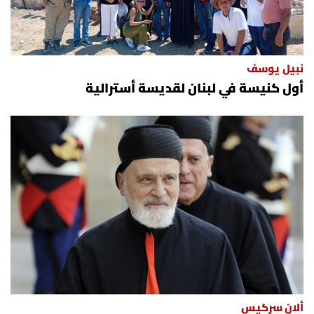
نبيل يوسف
أول كنيسة في لبنان لقديسة أسترالية
ألان سركيس