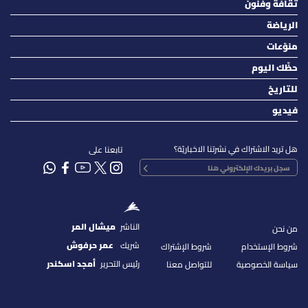
ثقافة وفنون
الرياضة
منوّعات
حظّك اليوم
للتاريخ
فيديو
هل تريد الاشتراك في نشرتنا الاخباريّة؟
تابعنا على
الناشر
ميشال المر
من نحن
شريك
عمر حرفوش
شروط الإستخدام
شروط الإشتراك
رئيس التحرير
أمجد اسكندر
سياسة الخصوصية
للتواصل معنا