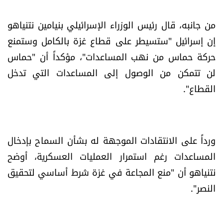
العالم
من جانبه، قال رئيس الوزراء الإسرائيلي بنيامين نتنياهو
الصحافة الإسرائيلية
إن إسرائيل "ستسيطر على قطاع غزة بالكامل وستمنع
حركة حماس من نهب المساعدات"، مؤكداً أن "حماس
ثقافة وفنون
لن تتمكن من الوصول إلى المساعدات التي تدخل
القطاع".
فصل من كتاب
اقرأ تضحك
ورداً على الانتقادات الموجهة له بشأن السماح بإدخال
كاميرا
المساعدات رغم استمرار العمليات العسكرية، أوضح
نتنياهو أن "منع المجاعة في غزة شرط أساسي لتحقيق
سجالات
النصر".
صحّة وصحن