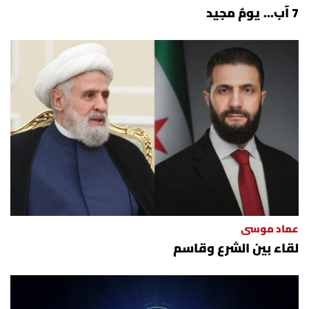
7 آب... يومٌ مجيد
عماد موسى
لقاء بين الشرع وقاسم