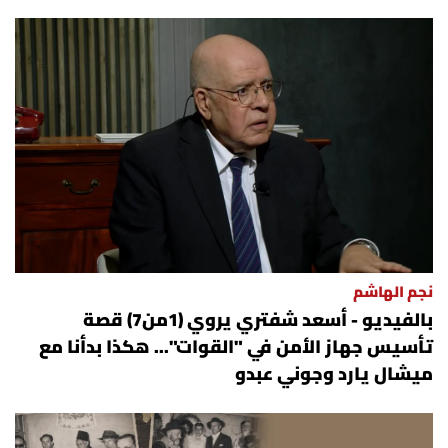
نجم الهاشم
بالفيديو - أسعد شفتري يروي (1من7) قصة
تأسيس جهاز الأمن في "القوات"... هكذا بدأنا مع
ميشال يارد وجوني عبدو