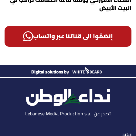
القضاء الأميركي يوقف قاعة احتفالات ترامب في
البيت الأبيض
إنضمّوا الى قناتنا عبر واتساب
Digital solutions by
تصدر عن Lebanese Media Production s.a.l
لبنان