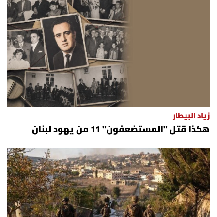
زياد البيطار
هكذا قتل "المستضعفون" 11 من يهود لبنان