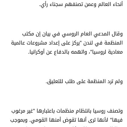
أنحاء العالم وعمن تصنفهم سجناء رأي.
العالم
الصحافة الإسرائيلية
وقال المدعي العام الروسي في بيان إن مكتب
ثقافة وفنون
المنظمة في لندن "يركز على إعداد مشروعات عالمية
معادية لروسيا"، واتهمه بالدفاع عن أوكرانيا.
فصل من كتاب
اقرأ تضحك
ولم ترد المنظمة على طلب للتعليق.
كاميرا
سجالات
وتصنف روسيا بانتظام منظمات باعتبارها "غير مرغوب
صحّة وصحن
فيها" لأنها ترى أنها تقوِض أمنها القومي. وبموجب