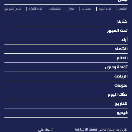
الغلاف
نداء اليوم
محليات
أسرار
متفرقات
نداء القرّاء
خاص الموقع
كتّابنا
تحت المجهر
آراء
اقتصاد
العالم
ثقافة وفنون
الرياضة
منوّعات
حظّك اليوم
للتاريخ
فيديو
هل تريد الاشتراك في نشرتنا الاخباريّة؟
تابعنا على