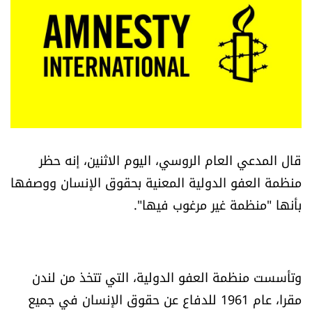
أسرار
متفرقات
نداء القرّاء
خاص الموقع
قال المدعي العام الروسي، اليوم الاثنين، إنه حظر
كتّابنا
منظمة العفو الدولية المعنية بحقوق الإنسان ووصفها
بأنها "منظمة غير مرغوب فيها".
تحت المجهر
آراء
وتأسست منظمة العفو الدولية، التي تتخذ من لندن
اقتصاد
مقرا، عام 1961 للدفاع عن حقوق الإنسان في جميع