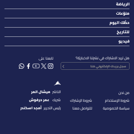
الرياضة
منوّعات
حظّك اليوم
للتاريخ
فيديو
هل تريد الاشتراك في نشرتنا الاخباريّة؟
تابعنا على
الناشر
ميشال المر
من نحن
شريك
عمر حرفوش
شروط الإستخدام
شروط الإشتراك
رئيس التحرير
أمجد اسكندر
سياسة الخصوصية
للتواصل معنا