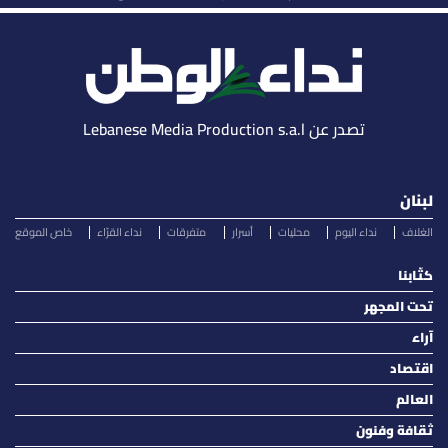
تصدر عن Lebanese Media Production s.a.l
لبنان
الغلاف
نداء اليوم
محليات
أسرار
متفرقات
نداء القرّاء
خاص الموقع
كتّابنا
تحت المجهر
آراء
اقتصاد
العالم
ثقافة وفنون