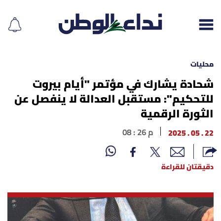
محليات
شحادة يشارك في مؤتمر "أيام بيروت
للتحكيم": مستقبل العدالة لا ينفصل عن
إقرأ الجريدة
الثورة الرقمية
لبنان
22 . 05 . 2025
08 : 26 م
الغلاف
دقيقتان للقراءة
نداء اليوم
محليات