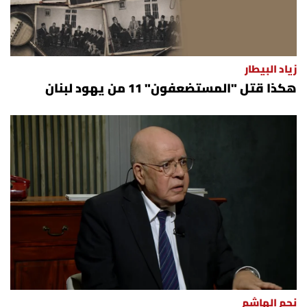
زياد البيطار
هكذا قتل "المستضعفون" 11 من يهود لبنان
نجم الهاشم