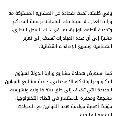
العالم
وفي كلمته، تحدث شحادة عن المشاريع المشتركة مع
الصحافة الإسرائيلية
وزارة العدل، لا سيما تلك المتعلقة برقمنة المحاكم
وتحديث أنظمة الوزارة، بما في ذلك السجل التجاري،
ثقافة وفنون
مشيرًا إلى أن هذه المبادرات تهدف إلى تعزيز
الشفافية وتسريع الإجراءات القضائية.
فصل من كتاب
اقرأ تضحك
كما استعرض شحادة مشاريع وزارة الدولة لشؤون
كاميرا
التكنولوجيا والذكاء الاصطناعي، خاصة مشاريع القوانين
الجديدة التي تهدف إلى خلق بيئة قانونية وتشريعية
سجالات
مشجعة ومحفزة للاستثمار في قطاع التكنولوجيا،
مؤكدًا أهمية مواءمة هذه القوانين مع التحولات
صحّة وصحن
الرقمية العالمية.