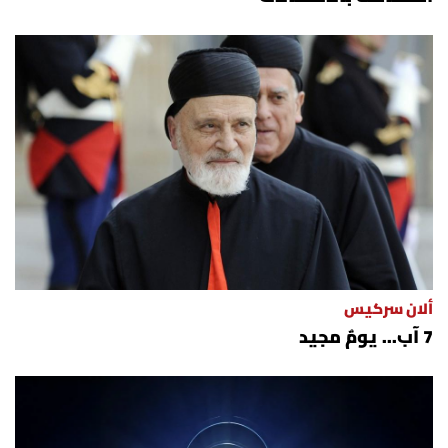
ألان سركيس
7 آب... يومٌ مجيد