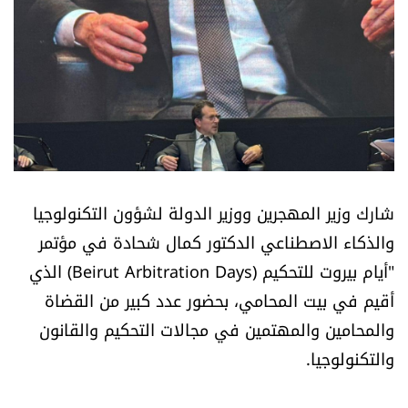
أسرار
متفرقات
نداء القرّاء
خاص الموقع
شارك وزير المهجرين ووزير الدولة لشؤون التكنولوجيا
كتّابنا
والذكاء الاصطناعي الدكتور كمال شحادة في مؤتمر
"أيام بيروت للتحكيم (Beirut Arbitration Days) الذي
تحت المجهر
أقيم في بيت المحامي، بحضور عدد كبير من القضاة
آراء
والمحامين والمهتمين في مجالات التحكيم والقانون
والتكنولوجيا.
اقتصاد