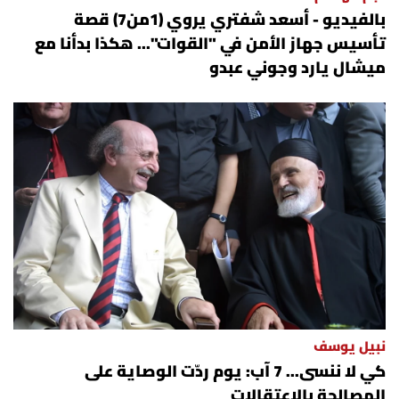
بالفيديو - أسعد شفتري يروي (1من7) قصة
تأسيس جهاز الأمن في "القوات"... هكذا بدأنا مع
ميشال يارد وجوني عبدو
نبيل يوسف
كي لا ننسى... 7 آب: يوم ردّت الوصاية على
المصالحة بالاعتقالات