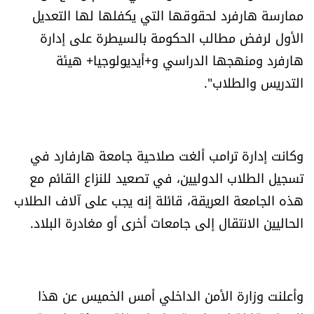
العالم
ممارسة هارفرد لحقوقها التي يكفلها لها التعديل
الأول لرفض مطالب الحكومة بالسيطرة على إدارة
الصحافة الإسرائيلية
هارفرد ومنهجها الدراسي و+أيديولوجيا+ هيئة
التدريس والطلاب".
ثقافة وفنون
فصل من كتاب
وكانت إدارة ترامب ألغت صلاحية جامعة هارفارد في
اقرأ تضحك
تسجيل الطلاب الدوليين، في تصعيد للنزاع القائم مع
هذه الجامعة العريقة، قائلة إنه يجب على آلاف الطلاب
كاميرا
الحاليين الانتقال إلى جامعات أخرى أو مغادرة البلاد.
سجالات
صحّة وصحن
وأعلنت وزارة الأمن الداخلي أمس الخميس عن هذا