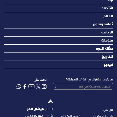
اقتصاد
العالم
ثقافة وفنون
الرياضة
منوّعات
حظّك اليوم
للتاريخ
فيديو
هل تريد الاشتراك في نشرتنا الاخباريّة؟
تابعنا على
الناشر
ميشال المر
من نحن
شريك
عمر حرفوش
شروط الإستخدام
شروط الإشتراك