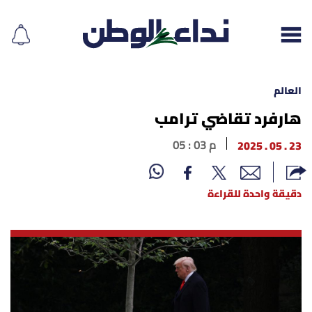
العالم
هارفرد تقاضي ترامب
إقرأ الجريدة
23 . 05 . 2025
05 : 03 م
لبنان
دقيقة واحدة للقراءة
الغلاف
نداء اليوم
محليات