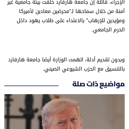
الإجراء، قائلة إن جامعة هارفارد خلقت بيئة جامعية غير
الرياضة
آمنة من خلال سماحها لـ"محرضين معادين لأميركا
ومؤيدين للإرهاب" بالاعتداء على طلاب يهود داخل
منوّعات
الحرم الجامعي.
حظّك اليوم
للتاريخ
وبدون تقديم أدلة، اتهمت الوزارة أيضا جامعة هارفارد
بالتنسيق مع الحزب الشيوعي الصيني.
فيديو
مواضيع ذات صلة
من نحن
للتواصل معنا
شروط الاستخدام