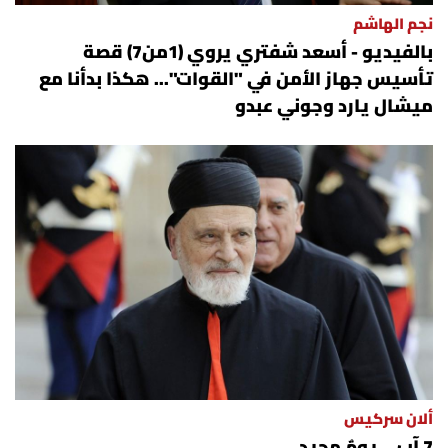
نجم الهاشم
بالفيديو - أسعد شفتري يروي (1من7) قصة
تأسيس جهاز الأمن في "القوات"... هكذا بدأنا مع
ميشال يارد وجوني عبدو
ألان سركيس
7 آب... يومٌ مجيد