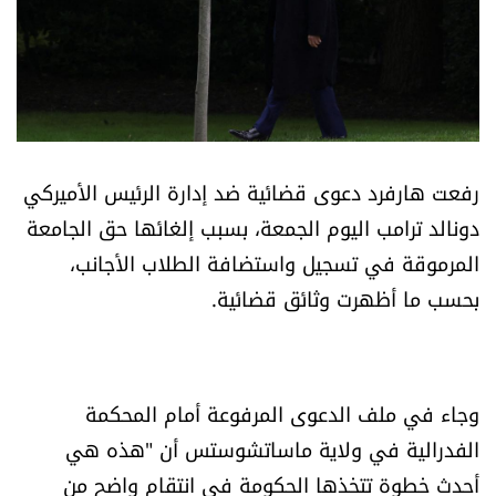
أسرار
متفرقات
نداء القرّاء
رفعت هارفرد دعوى قضائية ضد إدارة الرئيس الأميركي
خاص الموقع
دونالد ترامب اليوم الجمعة، بسبب إلغائها حق الجامعة
المرموقة في تسجيل واستضافة الطلاب الأجانب،
كتّابنا
بحسب ما أظهرت وثائق قضائية.
تحت المجهر
آراء
وجاء في ملف الدعوى المرفوعة أمام المحكمة
الفدرالية في ولاية ماساتشوستس أن "هذه هي
اقتصاد
أحدث خطوة تتخذها الحكومة في انتقام واضح من