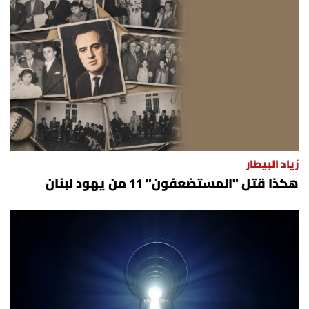
زياد البيطار
هكذا قتل "المستضعفون" 11 من يهود لبنان