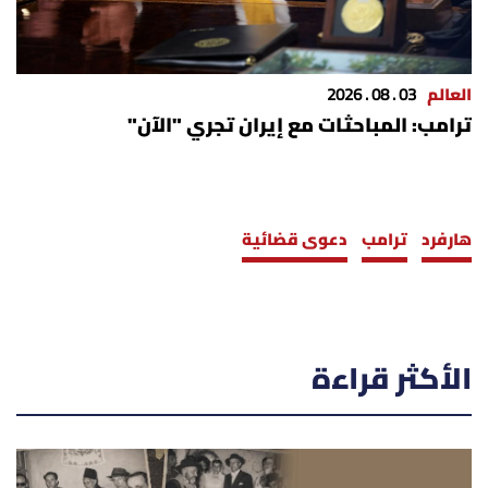
العالم
03 . 08 . 2026
ترامب: المباحثات مع إيران تجري "الآن"
هارفرد
ترامب
دعوى قضائية
الأكثر قراءة