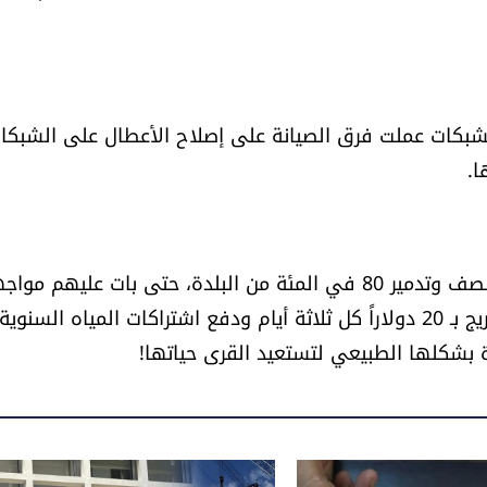
الشبكات عملت فرق الصيانة على إصلاح الأعطال على الشبكا
ا.
لم يكف ما عاشه أبناء عيترون من تهجير لأكثر من عام ونصف وتدمير 80 في المئة من البلدة، حتى بات عليهم م
أزمة مياه حادة، مع ارتفاع كلفة تأمينها بين شراء الصهريج بـ 20 دولاراً كل ثلاثة أيام ودفع اشتراكات المياه السنوية
اة بشكلها الطبيعي لتستعيد القرى حياتها!