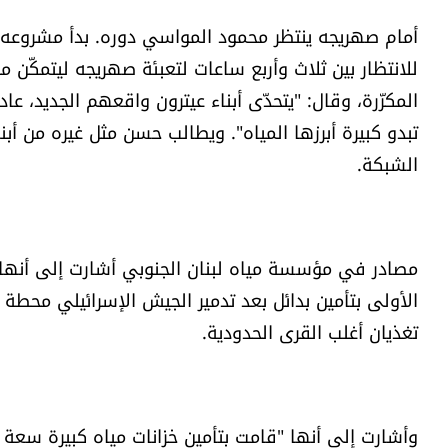
أمام صهريجه ينتظر محمود المواسي دوره. بدأ مشروعه ببي
للانتظار بين ثلاث وأربع ساعات لتعبئة صهريجه ليتمكّن م
المكرّرة، وقال: "يتحدّى أبناء عيترون واقعهم الجديد، ع
تبدو كبيرة أبرزها المياه". ويطالب حسن مثل غيره من أبنا
الشبكة.
مصادر في مؤسسة مياه لبنان الجنوبي أشارت إلى أنها ب
الأولى بتأمين بدائل بعد تدمير الجيش الإسرائيلي محطة ا
تغذيان أغلب القرى الحدودية.