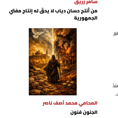
سامر زريق
من أنتج حسان دياب لا يحقّ له إنتاج مفتي
الجمهورية
ير
نذ
.
المحامي محمد آصف ناصر
الجنون فنون