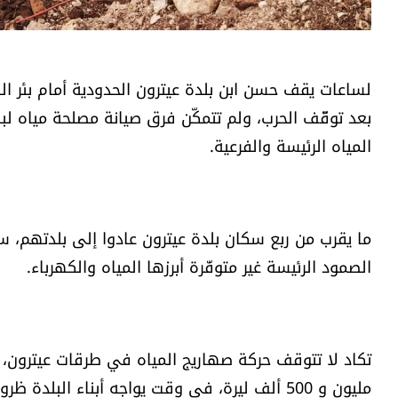
لساعات يقف حسن ابن بلدة عيترون الحدودية أمام بئر الب
بعد توقّف الحرب، ولم تتمكّن فرق صيانة مصلحة مياه لب
المياه الرئيسة والفرعية.
ما يقرب من ربع سكان بلدة عيترون عادوا إلى بلدتهم، سك
الصمود الرئيسة غير متوفّرة أبرزها المياه والكهرباء.
تكاد لا تتوقف حركة صهاريج المياه في طرقات عيترون، ن
مليون و 500 ألف ليرة، في وقت يواجه أبناء البلدة ظروفاً اقتصادية صعبة.