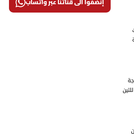
إنضمّوا الى قناتنا عبر واتساب
جة
لتين
مين