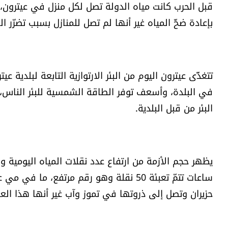
قبل الحرب كانت مياه الدولة تصل لكل منزل في عيترون، هذ
بإعادة ضخّ المياه غير أنها لم تصل للمنازل بسبب تضرّر ا
تتغذّى عيترون اليوم من البئر الارتوازية التابعة لبلدية 
في البلدة، وأسعف توفر الطاقة الشمسية للبئر الناس، و
البئر من قبل البلدية.
ساعات تتمّ تعبئة 50 نقلة وهو رقم مرتفع، م
حزيران وتصل إلى ذروتها في تموز وآب غير أنها هذا العام 