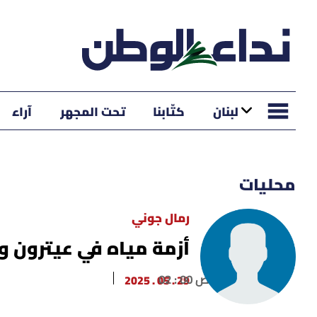
لبنان
كتّابنا
تحت المجهر
آراء
محليات
رمال جوني
أزمة مياه في عيترون و
02 : 00 ص
29 . 05 . 2025