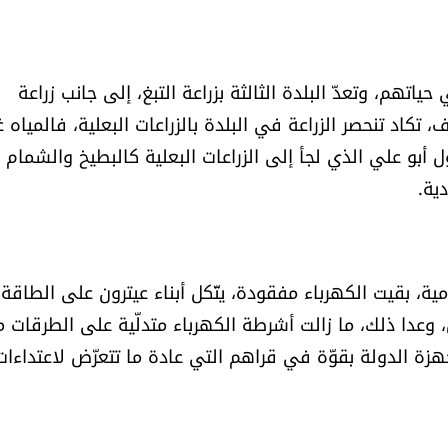
ياتهم، وتعدّ البلدة الثالثة بزراعة التبغ، إلى جانب زراعة
كاد تنحصر الزراعة في البلدة بالزراعات البعلية، فالمياه غ
 أبو علي الذي لجأ إلى الزراعات البعلية كالبطيخ والشمام
ية.
ة، بقيت الكهرباء مفقودة، يتّكل أبناء عيترون على الطاقة
، وعدا ذلك، ما زالت أشرطة الكهرباء متدلّية على الطرقات م
أجهزة الدولة بقوّة في قراهم التي عادة ما تتعرّض لاعتداءات