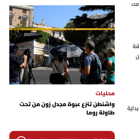
امت
قة
ن
محليات
واشنطن تنزع عبوة مجدل زون من تحت
بداية
طاولة روما