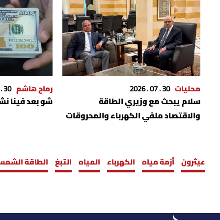
محليات
30 . 07 . 2026
رماح هاشم
30 . 07 . 2026
سلام يبحث مع وزيري الطاقة
شو بعد فينا نشتري بـ00
والاقتصاد ملفي الكهرباء والمحروقات
وضبط الأسعار
عيثرون
أزمة مياه
الكهرباء
المياه
التبغ
الطاقة الشمس