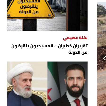
نخلة عضيمي
تقريران خطيران… المسيحيون ينقرضون
من الدولة