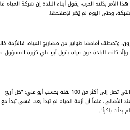
ا الأمر بدّلته الحرب، يقول أبناء البلدة إن شركة المياه ق
لشبكة، وحتى اليوم لم يُصَر لإصلاحها.
عيترون، وتصطفّ أمامها طوابير من صهاريج المياه، فالأزمة خان
إلّا كانت البلدة دون مياه يقول أبو علي كزبرة المسؤول ع
يظهر حجم الأزمة من ارتفاع عدد نقلات المياه اليومية والتي تصل إلى أكثر من 100 نقلة بحسب أبو علي: "كل أربع
ا في مي عند الأهالي. علماً أن أزمة المياه لم تبدأ بعد. فهي تبدأ مع 
بدأت باكراً".