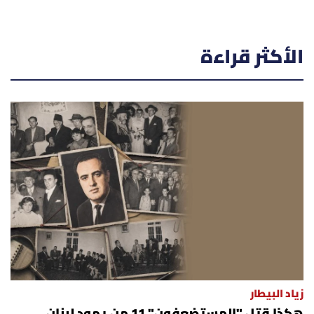
الأكثر قراءة
زياد البيطار
هكذا قتل "المستضعفون" 11 من يهود لبنان