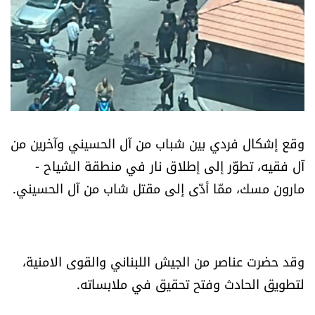
أسرار
متفرقات
نداء القرّاء
خاص الموقع
وقع إشكال فردي بين شباب من آل الحسيني وآخرين من
آل فقيه، تطوّر إلى إطلاق نار في منطقة الشياح -
كتّابنا
مارون مسك، ممّا أدّى إلى مقتل شاب من آل الحسيني.
تحت المجهر
آراء
وقد حضرت عناصر من الجيش اللبناني والقوى الامنية،
لتطويق الحادث وفتح تحقيق في ملابساته.
اقتصاد