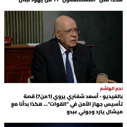
نجم الهاشم
بالفيديو - أسعد شفتري يروي (1من7) قصة
تأسيس جهاز الأمن في "القوات"... هكذا بدأنا مع
ميشال يارد وجوني عبدو