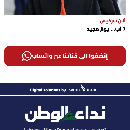
ألان سركيس
7 آب... يومٌ مجيد
إنضمّوا الى قناتنا عبر واتساب
Digital solutions by
تصدر عن Lebanese Media Production s.a.l