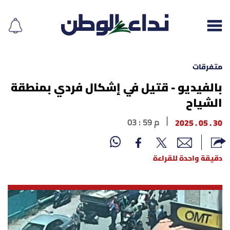
متفرقات
بالفيديو - قتيل في إشكال فردي بمنطقة
الشياح
إقرأ الجريدة
30 . 05 . 2025
03 : 59 م
لبنان
الغلاف
دقيقة واحدة للقراءة
نداء اليوم
محليات