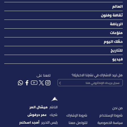
العالم
ثقافة وفنون
الرياضة
منوّعات
حظّك اليوم
للتاريخ
فيديو
هل تريد الاشتراك في نشرتنا الاخباريّة؟
تابعنا على
الناشر
ميشال المر
من نحن
شريك
عمر حرفوش
شروط الإستخدام
شروط الإشتراك
رئيس التحرير
أمجد اسكندر
سياسة الخصوصية
للتواصل معنا