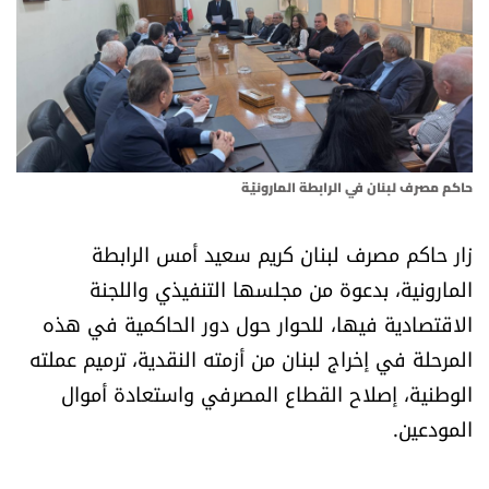
أسرار
متفرقات
نداء القرّاء
حاكم مصرف لبنان في الرابطة المارونيّة
خاص الموقع
زار حاكم مصرف لبنان كريم سعيد أمس الرابطة
كتّابنا
المارونية، بدعوة من مجلسها التنفيذي واللجنة
الاقتصادية فيها، للحوار حول دور الحاكمية في هذه
تحت المجهر
المرحلة في إخراج لبنان من أزمته النقدية، ترميم عملته
آراء
الوطنية، إصلاح القطاع المصرفي واستعادة أموال
المودعين.
اقتصاد