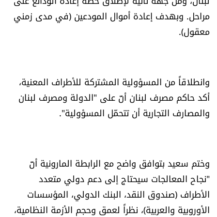
لبنان، ومن جهة ثانية لإطلاق خطة إعادة الودائع على
شروط الإشتراك
مراحل. وبهدف إعادة أموال المودعين (في مدى زمني
معقول).
Digital solutions by
وانطلاقاً من المسؤولية المشتركة للأطراف المعنية،
أكد حاكم مصرف لبنان أنّ على "الدولة ومصرف لبنان
والمصارف التجارية أن تتحمّل المسؤولية".
وختم سعيد بتوافق واضح مع الرابطة المارونية أنّ
"نجاح المعالجات سيحتاج إلى دعم دولي متعدد
الأطراف (صندوق النقد، البنك الدولي، المؤسسات
الأوروبية والعربية)، نظراً لعمق وحجم الأزمة النظامية،