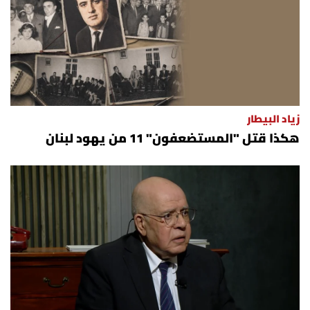
زياد البيطار
هكذا قتل "المستضعفون" 11 من يهود لبنان