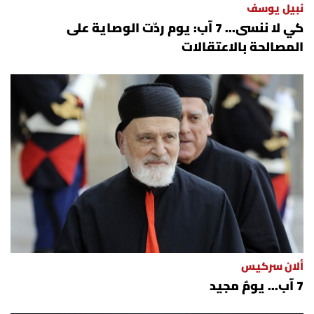
نبيل يوسف
كي لا ننسى... 7 آب: يوم ردّت الوصاية على
المصالحة بالاعتقالات
ألان سركيس
7 آب... يومٌ مجيد