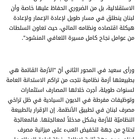
الاستقلالية، بل من الضروري الحفاظ عليها خاصة وأن
الرياضة
لبنان ينطلق في مسار طويل لإعادة الإعمار ولإعادة
منوّعات
هيكلة اقتصاده ونظامه المالي، حيث تعاون السلطات
من عوامل نجاح كامل مسيرة التعافي المنشود".
حظّك اليوم
للتاريخ
ورأى سعيد في المحور الثاني أنّ "الأزمة القائمة هي
فيديو
بطبيعتها أزمة نظامية نتجت من تراكم الاستدانة العامة
لسنوات طويلة، أجرت خلالها المصارف استثمارات
وتوظيفات مفرطة في الديون السيادية في ظل تراخي
من نحن
مصرف لبنان في تطبيق الأنظمة. إن الإقرار بالطبيعة
للتواصل معنا
النظاميّة للأزمة يشكل مدخلاً لمعالجتها. فالمعالجة
تحتاج من جهة لتخفيض العبء على ميزانية مصرف
شروط الاستخدام