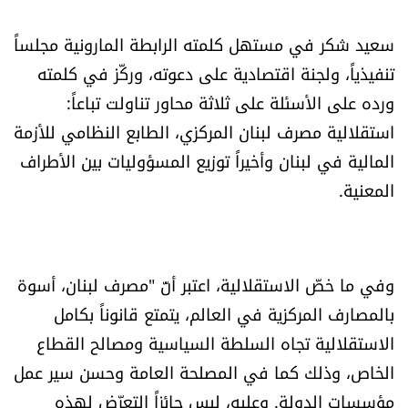
العالم
سعيد شكر في مستهل كلمته الرابطة المارونية مجلساً
الصحافة الإسرائيلية
تنفيذياً، ولجنة اقتصادية على دعوته، وركّز في كلمته
ورده على الأسئلة على ثلاثة محاور تناولت تباعاً:
ثقافة وفنون
استقلالية مصرف لبنان المركزي، الطابع النظامي للأزمة
المالية في لبنان وأخيراً توزيع المسؤوليات بين الأطراف
فصل من كتاب
المعنية.
اقرأ تضحك
كاميرا
وفي ما خصّ الاستقلالية، اعتبر أنّ "مصرف لبنان، أسوة
بالمصارف المركزية في العالم، يتمتع قانوناً بكامل
سجالات
الاستقلالية تجاه السلطة السياسية ومصالح القطاع
الخاص، وذلك كما في المصلحة العامة وحسن سير عمل
صحّة وصحن
مؤسسات الدولة. وعليه، ليس جائزاً التعرّض لهذه