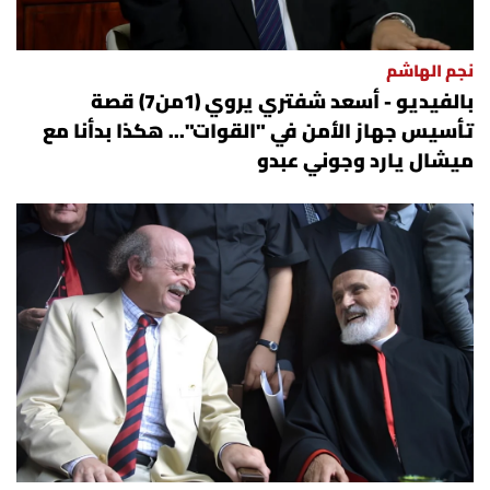
نجم الهاشم
بالفيديو - أسعد شفتري يروي (1من7) قصة
تأسيس جهاز الأمن في "القوات"... هكذا بدأنا مع
ميشال يارد وجوني عبدو