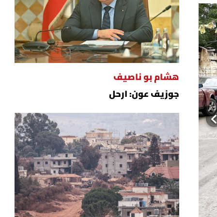
هشام بو ناصيف
جوزيف عون: ارحل