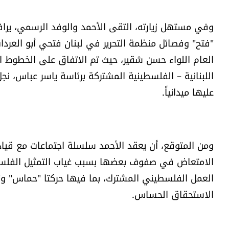
وفي مستهل زيارته، التقى الأحمد والوفد الرسمي، يرا
"فتح" وفصائل منظمة التحرير في لبنان فتحي أبو العردات
العام اللواء حسن شقير، حيث تم الاتفاق على الخطوط الع
اللبنانية – الفلسطينية المشتركة برئاسة ياسر عباس، ن
عليها ميدانياً.
ومن المتوقع، أن يعقد الأحمد سلسلة اجتماعات مع قياد
الامتعاض في صفوف بعضها بسبب غياب التمثيل الفلسطي
العمل الفلسطيني المشترك، بما فيها حركتا "حماس" و"
الاستحقاق الحساس.