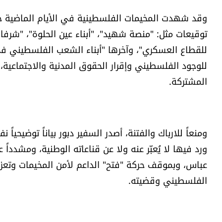
وقد شهدت المخيمات الفلسطينية في الأيام الماضية حا
توقيعات مثل: "منصة شهيد"، "أبناء عين الحلوة"، "شرفا
للقطاع العسكري"، وآخرها "أبناء الشعب الفلسطيني ف
للوجود الفلسطيني وإقرار الحقوق المدنية والاجتماعية
المشتركة.
ومنعاً للارباك والفتنة، أصدر السفير دبور بياناً توضيحيا
ورد فيها لا يُعبّر عنه ولا عن قناعاته الوطنية، ومشدداً
عباس، وبموقف حركة "فتح" الداعم لأمن المخيمات وتعزيز
الفلسطيني وقضيته.