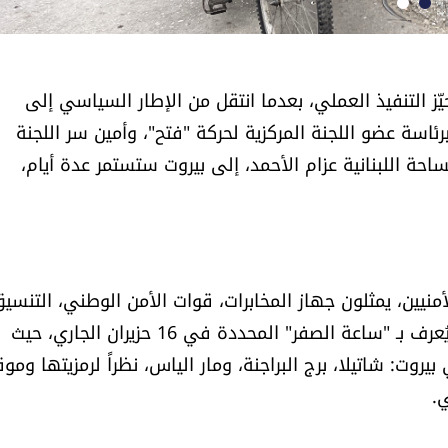
التنفيذ العملي، بعدما انتقل من الإطار السياسي إلى
اسة عضو اللجنة المركزية لحركة "فتح"، وأمين سر اللجنة
احة اللبنانية عزام الأحمد، إلى بيروت ستستمر عدة أيام،
منيين، يمثلون جهاز المخابرات، قوات الأمن الوطني، التنسي
الخارجي والتوجيه السياسي، في إطار التمهيد لما بات يُعرف بـ "ساعة الصفر" المحددة في 16 حزيران الجاري، حيث
روت: شاتيلا، برج البراجنة، ومار الياس، نظراً لرمزيتها ومو
.