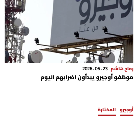
شروط الإشتراك
Digital solutions by
رماح هاشم
23 . 06 . 2026
موظفو أوجيرو يبدأون اضرابهم اليوم
أوجيرو
المختارة