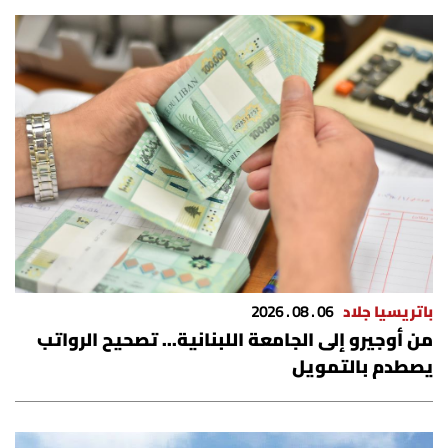
العالم
الصحافة الإسرائيلية
ثقافة وفنون
فصل من كتاب
اقرأ تضحك
كاميرا
باتريسيا جلاد
06 . 08 . 2026
من أوجيرو إلى الجامعة اللبنانية... تصحيح الرواتب
سجالات
يصطدم بالتمويل
صحّة وصحن