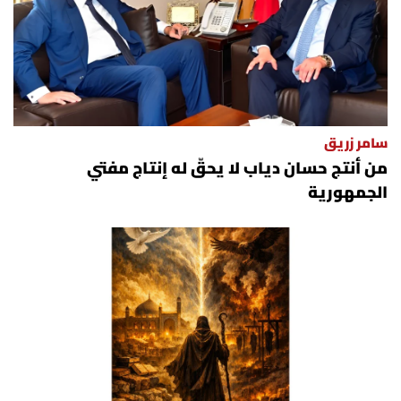
سامر زريق
من أنتج حسان دياب لا يحقّ له إنتاج مفتي
الجمهورية