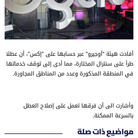
أسرار
متفرقات
نداء القرّاء
أفادت هيئة "أوجيرو" عبر حسابها على "إكس"، أن عطلا
خاص الموقع
طرأ على سنترال المختارة، مما أدى إلى توقف خدماتها
في المنطقة المذكورة وعدد من المناطق المجاورة.
كتّابنا
تحت المجهر
وأشارت الى أن فرقها تعمل على إصلاح العطل
آراء
بالسرعة الممكنة.
اقتصاد
مواضيع ذات صلة