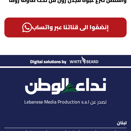
واشنطن تنزع عبوة مجدل زون من تحت طاولة روما
إنضمّوا الى قناتنا عبر واتساب
Digital solutions by
تصدر عن Lebanese Media Production s.a.l
لبنان