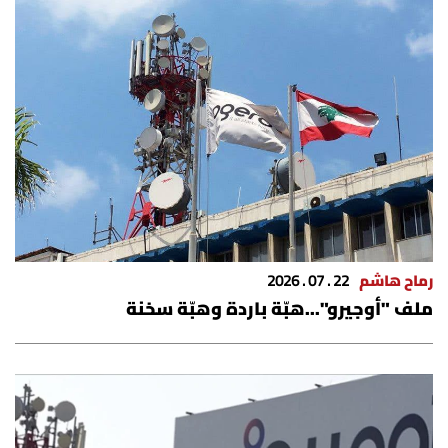
الرياضة
منوّعات
حظّك اليوم
للتاريخ
فيديو
رماح هاشم
22 . 07 . 2026
ملف "أوجيرو"...هبّة باردة وهبّة سخنة
من نحن
للتواصل معنا
شروط الاستخدام