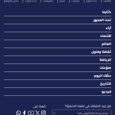
الغلاف
نداء اليوم
محليات
أسرار
متفرقات
نداء القرّاء
خاص الموقع
كتّابنا
تحت المجهر
آراء
اقتصاد
العالم
ثقافة وفنون
الرياضة
منوّعات
حظّك اليوم
للتاريخ
فيديو
هل تريد الاشتراك في نشرتنا الاخباريّة؟
تابعنا على