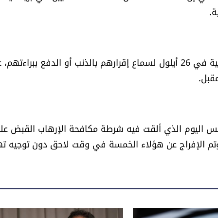
ة.
وقررت السلطات حبسهم احتياطيا لحين عقد جلسة رسمية في 26 أيلول لسماع إقرارهم بالذنب أو الدفع ببراءت
قبل.
س اليوم الذي ألقت فيه شرطة مكافحة الإرهاب القبض عل
 وتم الإفراج عن هؤلاء الخمسة في وقت لاحق دون توجيه ت