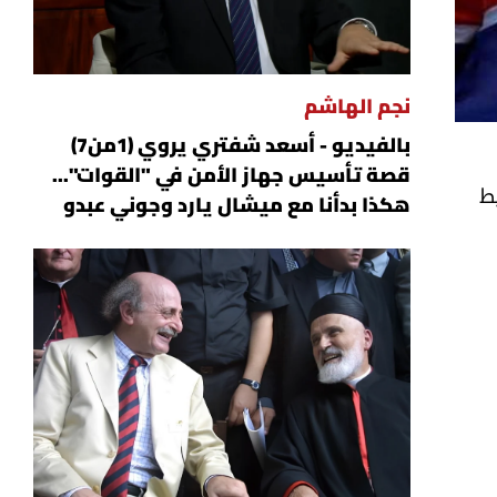
نجم الهاشم
بالفيديو - أسعد شفتري يروي (1من7)
قصة تأسيس جهاز الأمن في "القوات"...
ط
هكذا بدأنا مع ميشال يارد وجوني عبدو