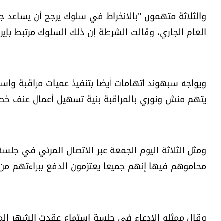
العام الجاري، وقالت الشرطة إن ذلك السلوك مرتبط بإيرا
ويواجه سبهوند اتهامات أيضا بتنفيذ عميات مراقبة واس
يتهم منش ونوري بالمراقبة بنية تسهيل أعمال عنف خطير
ومثل الثلاثة اليوم الجمعة عبر الاتصال المرئي في جل
محاموهم فيها إنهم جميعا يعتزمون الدفع ببراءتهم من
وقال ممثلو الادعاء في جلسة استماع عقدت الشهر ال