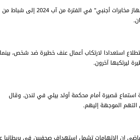
والثلاثة متهمون "بالانخراط في سلوك يرجح أن يساعد جهاز مخابرات أجنبي" في الفترة من آب 2024 إلى شباط من
ن.
تطلاع استعدادا لارتكاب أعمال عنف خطيرة ضد شخص، بينما
ة ليرتكبها آخرون.
سة استماع قصيرة أمام محكمة أولد بيلي في لندن. وقال
 التهم الموجهة إليهم.
ماضي إن الاتهامات تشمل استهداف صحفيين في بريطانيا ع