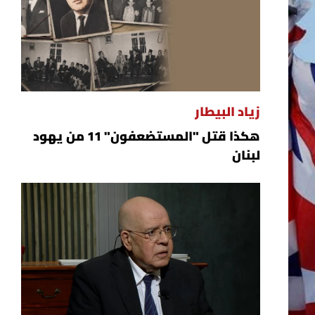
زياد البيطار
هكذا قتل "المستضعفون" 11 من يهود
لبنان