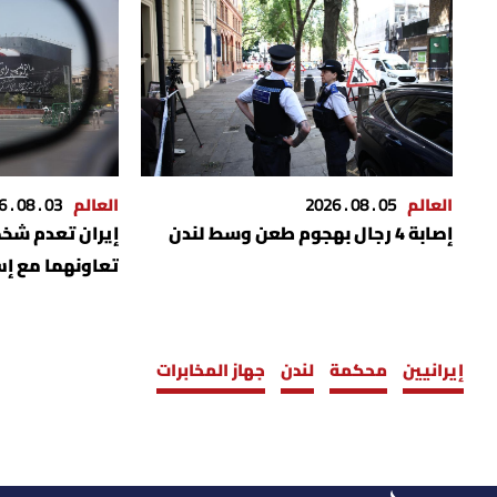
العالم
05 . 08 . 2026
العالم
03 . 08 . 2026
إصابة 4 رجال بهجوم طعن وسط لندن
إيران تعدم شخ
تعاونهما مع إس
إيرانيين
محكمة
لندن
جهاز المخابرات