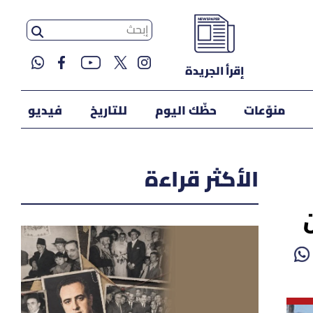
إقرأ الجريدة
منوّعات
حظّك اليوم
للتاريخ
فيديو
الأكثر قراءة