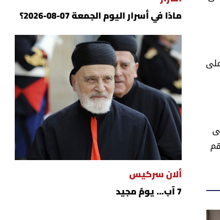
ماذا في أسرار اليوم الجمعة 07-08-2026؟
هم، على
ى
هم
ألان سركيس
7 آب... يومٌ مجيد