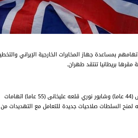
اتهامهم بمساعدة جهاز المخابرات الخارجية الإيراني والتخطي
مقرها بريطانيا تنتقد طهران.
ويواجه مصطفى سبهوند (39 عاما) وفرهاد جوادي منش (44 عاما) وشابور نوري قلعه‌ علیخانی (55 عاما) اتهامات
ه لمنح السلطات صلاحيات جديدة للتعامل مع التهديدات من