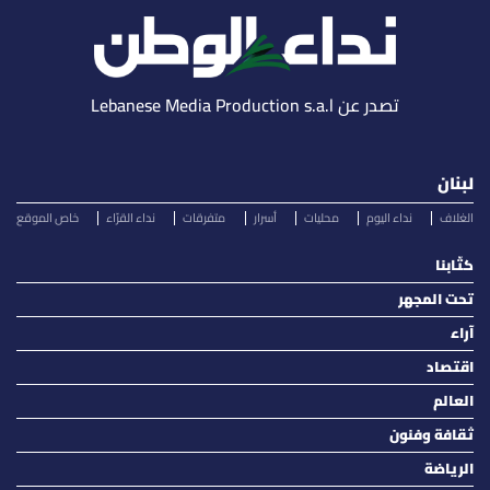
تصدر عن Lebanese Media Production s.a.l
لبنان
الغلاف
نداء اليوم
محليات
أسرار
متفرقات
نداء القرّاء
خاص الموقع
كتّابنا
تحت المجهر
آراء
اقتصاد
العالم
ثقافة وفنون
الرياضة