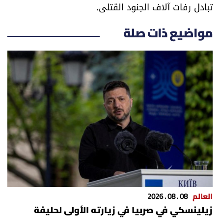
تبادل رفات آلاف الجنود القتلى.
العالم
مواضيع ذات صلة
الصحافة الإسرائيلية
ثقافة وفنون
فصل من كتاب
اقرأ تضحك
كاميرا
سجالات
العالم
08 . 08 . 2026
صحّة وصحن
زيلينسكي في صربيا في زيارته الأولى لحليفة