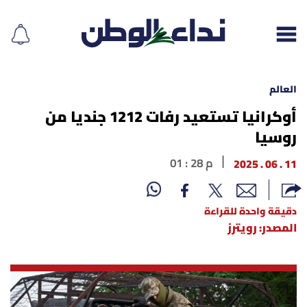
العالم
أوكرانيا تستعيد رفات 1212 جنديا من
روسيا
إقرأ الجريدة
11 . 06 . 2025
01 : 28 م
لبنان
الغلاف
دقيقة واحدة للقراءة
المصدر: رويترز
نداء اليوم
محليات