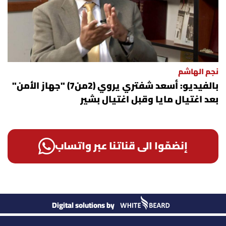
نجم الهاشم
بالفيديو: أسعد شفتري يروي (2من7) "جهاز الأمن"
بعد اغتيال مايا وقبل اغتيال بشير
إنضمّوا الى قناتنا عبر واتساب
Digital solutions by