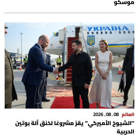
موسكو
الرياضة
منوّعات
حظّك اليوم
للتاريخ
فيديو
من نحن
العالم
08 . 08 . 2026
للتواصل معنا
"الشيوخ الأميركي" يقرّ مشروعًا لخنق آلة بوتين
شروط الاستخدام
الحربية