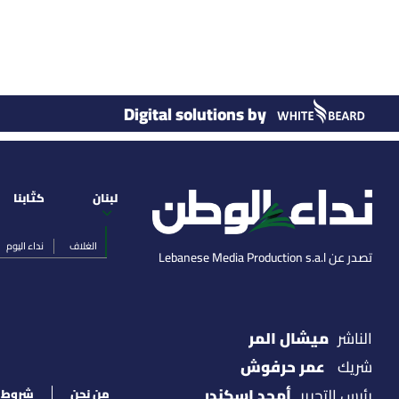
Digital solutions by
لبنان
كتّابنا
الغلاف
نداء اليوم
تصدر عن Lebanese Media Production s.a.l
ميشال المر
الناشر
عمر حرفوش
شريك
أمجد اسكندر
رئيس التحرير
من نحن
شروط ا