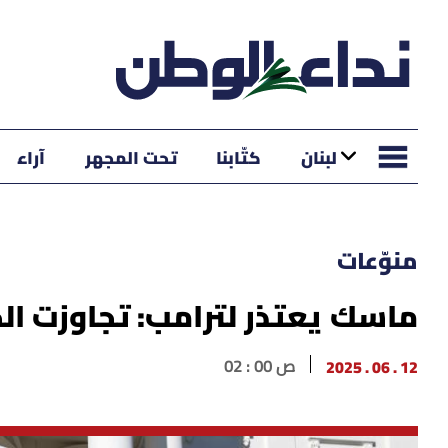
لبنان
كتّابنا
تحت المجهر
آراء
منوّعات
ماسك يعتذر لترامب: تجاوزت ال
12 . 06 . 2025
02 : 00 ص