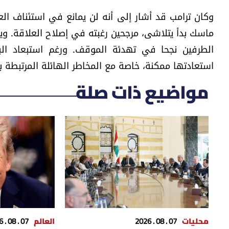
وكان ترامب قد أشار إلى أنه لن يمانع في استئناف الع
ماسك بدأ يتلاشى، مرجحين رغبته في إصلاح العلاقة. وير
الطرفين نجحا في تهدئة الموقف. ورغم استبعاد ال
استعادتها ممكنة، خاصة مع المخاطر الهائلة المرتبطة با
مواضيع ذات صلة
محليات
07 . 08 . 2026
العالم
07 . 08 . 2026