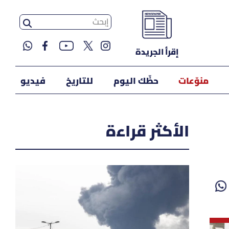
إقرأ الجريدة
منوّعات
حظّك اليوم
للتاريخ
فيديو
الأكثر قراءة