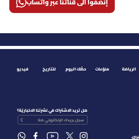
إنضمّوا الى قناتنا عبر واتساب
الرياضة
منوّعات
حظّك اليوم
للتاريخ
فيديو
هل تريد الاشتراك في نشرتنا الاخباريّة؟
راك