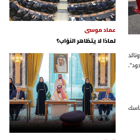
عماد موسى
لماذا لا يتظاهر النوّاب؟
نالد
ود".
ماسك