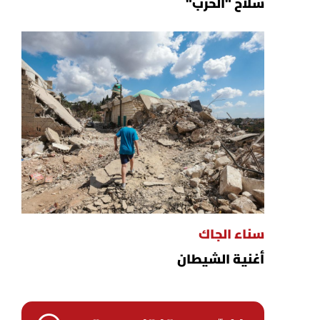
سلاح "الحزب"
سناء الجاك
أغنية الشيطان