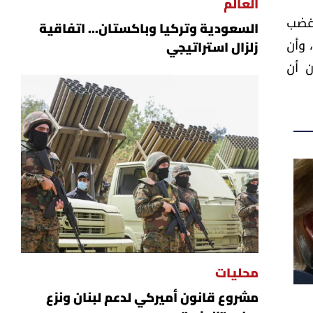
العالم
 غضب
السعودية وتركيا وباكستان... اتفاقية
 وأن
زلزال استراتيجي
ن أن
محليات
مشروع قانون أميركي لدعم لبنان ونزع