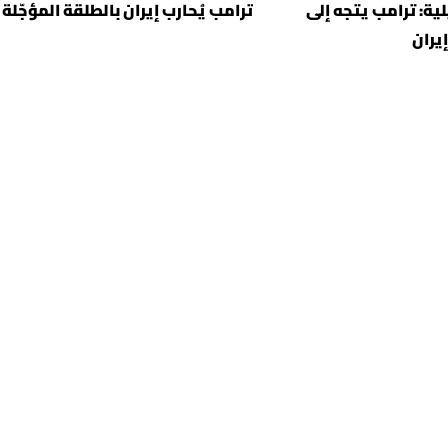
ية: ترامب يتجه إلى
ترامب يُحارب إيران بالطلقة المؤجّلة
إيران