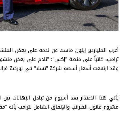
أعرب الملياردير إيلون ماسك عن ندمه على بعض المنشو
ترامب، كاتباً على منصة "إكس": "نادم على بعض منشورا
وقد ارتفعت أسعار أسهم شركة "تسلا" في بورصة فرانك
يأتي هذا الاعتذار بعد أسبوع من تبادل الإهانات ب
مشروع قانون الضرائب والإنفاق الشامل لترامب بأنه "مق