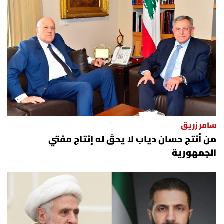
سامر زريق
من أنتج حسان دياب لا يحقّ له إنتاج مفتي
الجمهورية