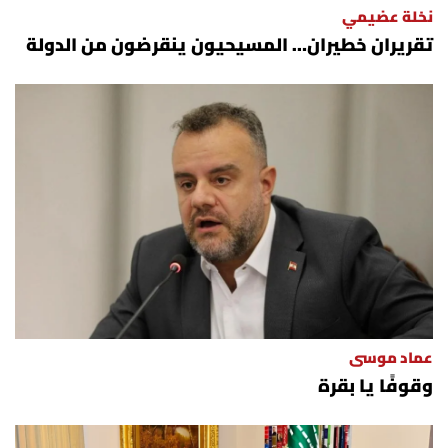
نخلة عضيمي
تقريران خطيران… المسيحيون ينقرضون من الدولة
عماد موسى
وقوفًا يا بقرة