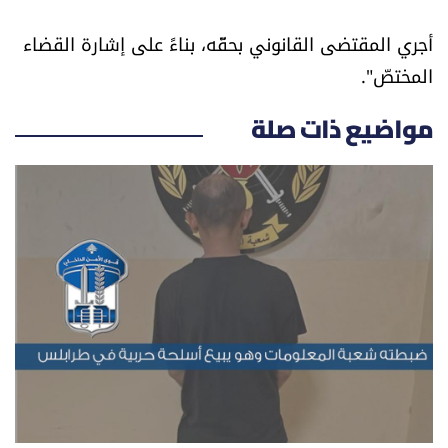
الرياضة
أجري المقتضى القانوني بحقّه، بناءً على إشارة القضاء
المختصّ".
منوّعات
مواضيع ذات صلة
حظّك اليوم
للتاريخ
فيديو
من نحن
للتواصل معنا
شروط الاستخدام