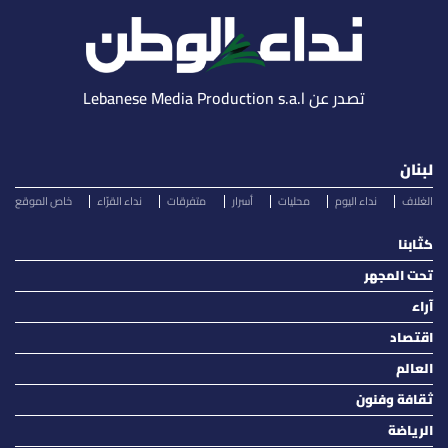
تصدر عن Lebanese Media Production s.a.l
لبنان
الغلاف
نداء اليوم
محليات
أسرار
متفرقات
نداء القرّاء
خاص الموقع
كتّابنا
تحت المجهر
آراء
اقتصاد
العالم
ثقافة وفنون
الرياضة