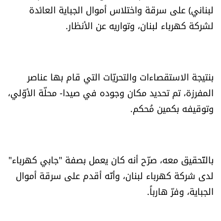
لبناني) على سرقة واختلاس أموال الجباية العائدة
العالم
لشركة كهرباء لبنان، وتواريه عن الأنظار.
الصحافة الإسرائيلية
ثقافة وفنون
بنتيجة الاستقصاءات والتحريّات التي قام بها عناصر
المفرزة، تم تحديد مكان وجوده في صيدا- محلّة الأوّلي،
فصل من كتاب
وتوقيفه بكمين مُحكم.
اقرأ تضحك
كاميرا
بالتّحقيق معه، صرّح أنه كان يعمل بصفة "جابي كهرباء"
لدى شركة كهرباء لبنان، وأنّه أقدم على سرقة أموال
سجالات
الجباية، وفرّ هارباً.
صحّة وصحن