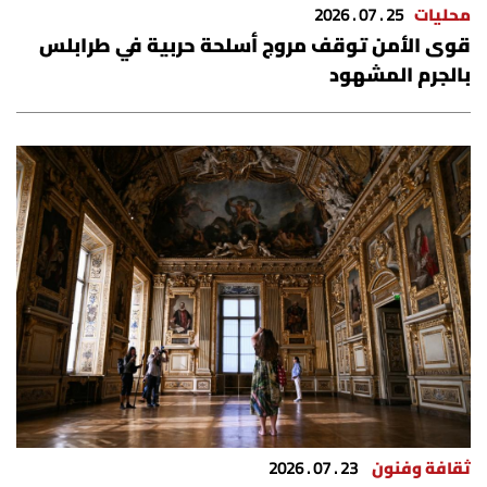
محليات
25 . 07 . 2026
شروط الإشتراك
قوى الأمن توقف مروج أسلحة حربية في طرابلس
بالجرم المشهود
Digital solutions by
ثقافة وفنون
23 . 07 . 2026