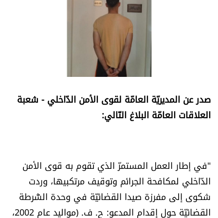
أسرار
متفرقات
نداء القرّاء
خاص الموقع
صدر عن المديريّة العامّة لقوى الأمن الدّاخلي - شعبة
العلاقات العامّة البلاغ التّالي:
كتّابنا
تحت المجهر
"في إطار العمل المستمرّ الذي تقوم به قوى الأمن
آراء
الدّاخلي لمكافحة الجرائم وتوقيف مرتكبيها، وردت
شكوى إلى مفرزة صيدا القضائيّة في وحدة الشّرطة
اقتصاد
القضائيّة حول إقدام المدعو: ح. ف. (مواليد عام 2002،