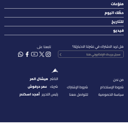
منوّعات
حظّك اليوم
للتاريخ
فيديو
هل تريد الاشتراك في نشرتنا الاخباريّة؟
تابعنا على
الناشر
ميشال المر
من نحن
شريك
عمر حرفوش
شروط الإستخدام
شروط الإشتراك
رئيس التحرير
أمجد اسكندر
سياسة الخصوصية
للتواصل معنا