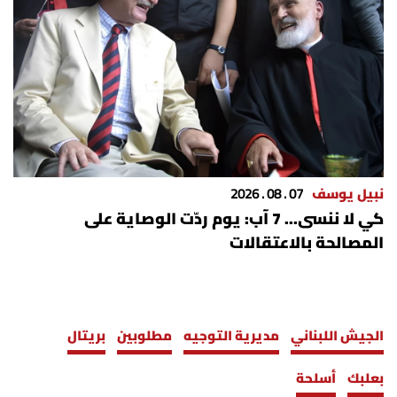
نبيل يوسف
07 . 08 . 2026
كي لا ننسى... 7 آب: يوم ردّت الوصاية على
المصالحة بالاعتقالات
الجيش اللبناني
مديرية التوجيه
مطلوبين
بريتال
بعلبك
أسلحة