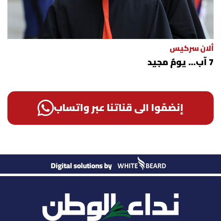
ألان سركيس
7 آب... يومٌ مجيد
إنضمّوا الى قناتنا عبر واتساب
Digital solutions by