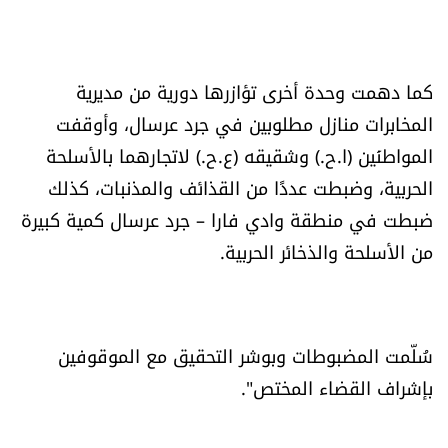
العالم
الصحافة الإسرائيلية
كما دهمت وحدة أخرى تؤازرها دورية من مديرية
المخابرات منازل مطلوبين في جرد عرسال، وأوقفت
ثقافة وفنون
المواطنَين (ا.ح.) وشقيقه (ع.ح.) لاتجارهما بالأسلحة
الحربية، وضبطت عددًا من القذائف والمذنبات، كذلك
فصل من كتاب
ضبطت في منطقة وادي فارا – جرد عرسال كمية كبيرة
اقرأ تضحك
من الأسلحة والذخائر الحربية.
كاميرا
سُلّمت المضبوطات وبوشر التحقيق مع الموقوفين
سجالات
بإشراف القضاء المختص".
صحّة وصحن