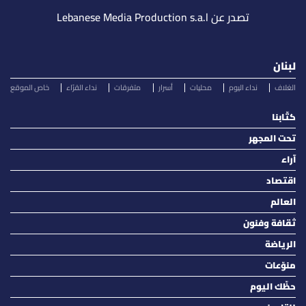
تصدر عن Lebanese Media Production s.a.l
لبنان
الغلاف
نداء اليوم
محليات
أسرار
متفرقات
نداء القرّاء
خاص الموقع
كتّابنا
تحت المجهر
آراء
اقتصاد
العالم
ثقافة وفنون
الرياضة
منوّعات
حظّك اليوم