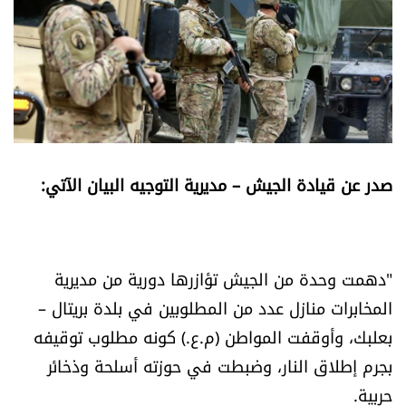
أسرار
متفرقات
نداء القرّاء
خاص الموقع
صدر عن قيادة الجيش – مديرية التوجيه البيان الآتي:
كتّابنا
تحت المجهر
"دهمت وحدة من الجيش تؤازرها دورية من مديرية
المخابرات منازل عدد من المطلوبين في بلدة بريتال –
آراء
بعلبك، وأوقفت المواطن (م.ع.) كونه مطلوب توقيفه
بجرم إطلاق النار، وضبطت في حوزته أسلحة وذخائر
اقتصاد
حربية.