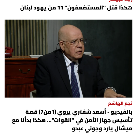
هكذا قتل "المستضعفون" 11 من يهود لبنان
نجم الهاشم
بالفيديو - أسعد شفتري يروي (1من7) قصة
تأسيس جهاز الأمن في "القوات"... هكذا بدأنا مع
ميشال يارد وجوني عبدو