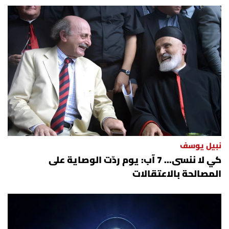
نبيل يوسف
كي لا ننسى... 7 آب: يوم ردّت الوصاية على
المصالحة بالاعتقالات