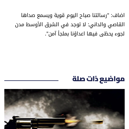
العالم
اضاف: "رسالتنا صباح اليوم قوية ويسمع صداها
الصحافة الإسرائيلية
القاصي والداني: لا توجد في الشرق الأوسط مدن
لجوء يحظى فيها اعداؤنا بملجأ آمن".
ثقافة وفنون
فصل من كتاب
اقرأ تضحك
مواضيع ذات صلة
كاميرا
سجالات
صحّة وصحن