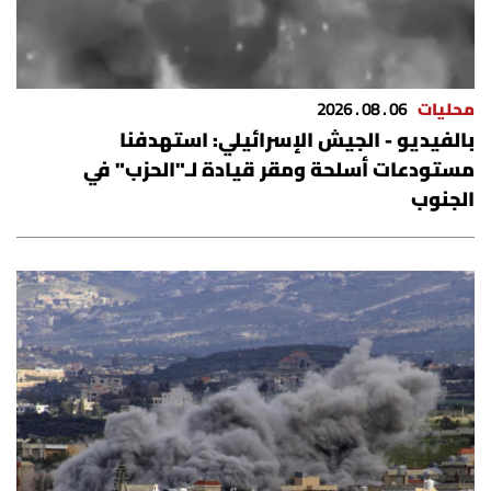
شروط الإشتراك
Digital solutions by
محليات
06 . 08 . 2026
بالفيديو - الجيش الإسرائيلي: استهدفنا
مستودعات أسلحة ومقر قيادة لـ"الحزب" في
الجنوب