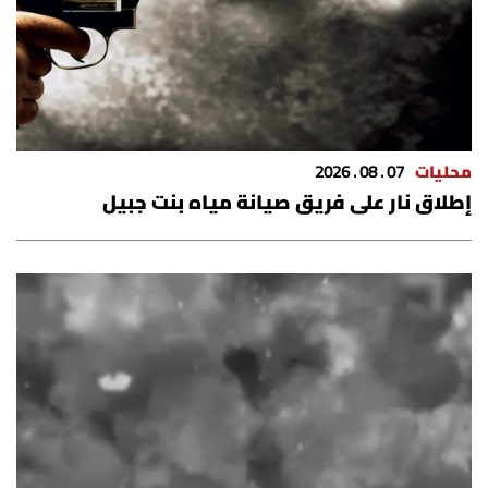
الرياضة
منوّعات
حظّك اليوم
محليات
07 . 08 . 2026
إطلاق نار على فريق صيانة مياه بنت جبيل
للتاريخ
فيديو
من نحن
للتواصل معنا
شروط الاستخدام