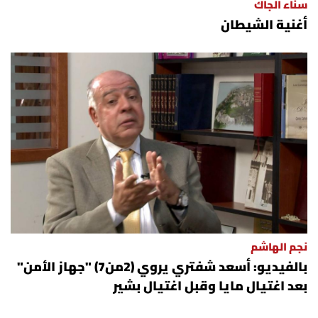
سناء الجاك
أغنية الشيطان
نجم الهاشم
بالفيديو: أسعد شفتري يروي (2من7) "جهاز الأمن"
بعد اغتيال مايا وقبل اغتيال بشير