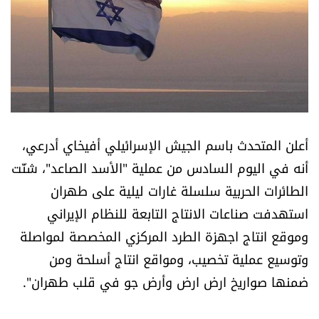
أسرار
متفرقات
نداء القرّاء
خاص الموقع
أعلن المتحدث باسم الجيش الإسرائيلي أفيخاي أدرعي،
أنه في اليوم السادس من عملية ‎"الأسد الصاعد"، شنّت
كتّابنا
الطائرات الحربية سلسلة غارات ليلية على طهران
استهدفت صناعات الانتاج التابعة للنظام الإيراني
تحت المجهر
وموقع انتاج اجهزة الطرد المركزي المخصصة لمواصلة
آراء
وتوسيع عملية تخصيب، ومواقع انتاج أسلحة ومن
ضمنها صواريخ ارض ارض وأرض جو في قلب طهران".
اقتصاد