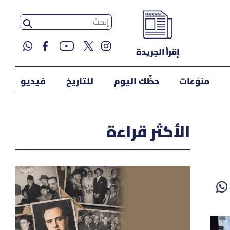
إقرأ الجريدة
منوّعات
حظّك اليوم
للتاريخ
فيديو
الأكثر قراءة