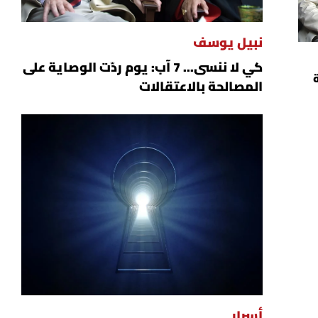
نبيل يوسف
كي لا ننسى... 7 آب: يوم ردّت الوصاية على
ة
المصالحة بالاعتقالات
أسرار