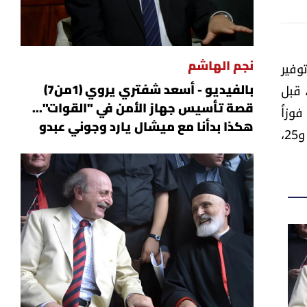
وفير
نجم الهاشم
، قبل
بالفيديو - أسعد شفتري يروي (1من7)
وزاً
قصة تأسيس جهاز الأمن في "القوات"...
هكذا بدأنا مع ميشال يارد وجوني عبدو
قاتلاً. من جهته، سجل لتوفير جون جبور في الدقيقة الخامسة، وأضاف جورجيو الخوري هدفين في الدقيقتين 14 و25،