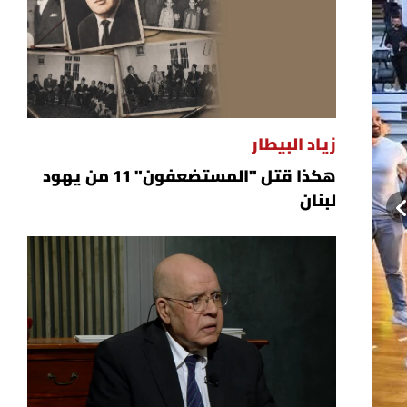
زياد البيطار
هكذا قتل "المستضعفون" 11 من يهود
لبنان