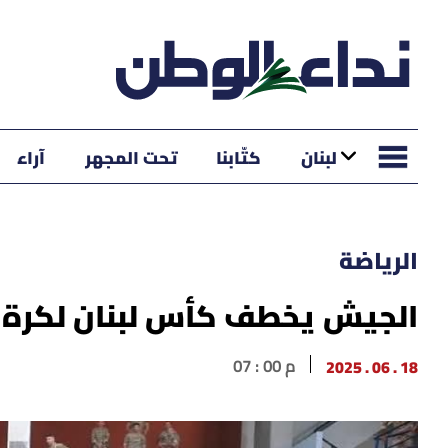
لبنان
كتّابنا
تحت المجهر
آراء
الرياضة
الجيش يخطف كأس لبنان لكرة ا
18 . 06 . 2025
07 : 00 م