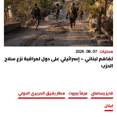
محليات
07 . 08 . 2026
تفاهم لبناني – إسرائيلي على دول لمراقبة نزع سلاح
الحزب
فايز رسامني
مرفأ بيروت
مطار رفيق الحريري الدولي
لبنان