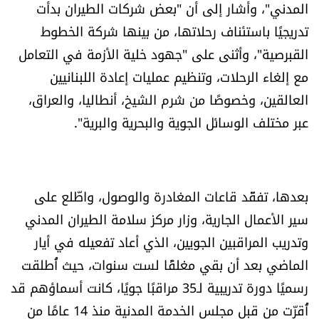
المدني"، وأشار إلى أن "بعض شركات الطيران بدأت
تدريجيًا باستئناف رحلاتها، من بينها شركة الخطوط
القبرصية"، وأثنى على "جهود خلية الأزمة في التعامل
مع إلغاء الرحلات، وتنظيم عمليات إعادة اللبنانيين
العالقين، وخصوصًا من شرم الشيخ، أنطاليا، والعراق،
عبر مختلف الوسائل الجوية والبحرية والبرية".
بعدها، تفقّد قاعات المغادرة والوصول، واطّلع على
سير الأعمال الجارية، وزار مركز سلامة الطيران المدني
وتدريب المراقبين الجويين، الذي أعاد تفعيله في أيار
الماضي بعد أن بقي مغلقًا لست سنوات، حيث أُطلقت
رسميًا دورة تدريبية لـ35 مراقبًا جويًا، كانت أسماؤهم قد
أُقرّت من قبل مجلس الخدمة المدنية منذ 14 عامًا من