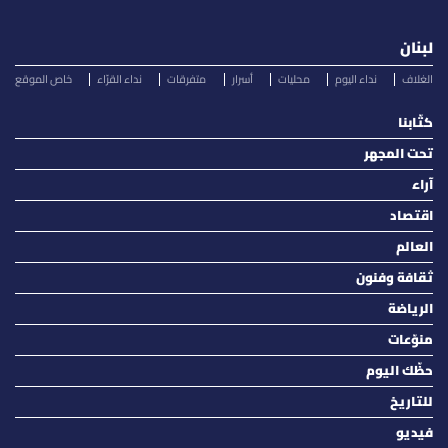
لبنان
الغلاف
نداء اليوم
محليات
أسرار
متفرقات
نداء القرّاء
خاص الموقع
كتّابنا
تحت المجهر
آراء
اقتصاد
العالم
ثقافة وفنون
الرياضة
منوّعات
حظّك اليوم
للتاريخ
فيديو