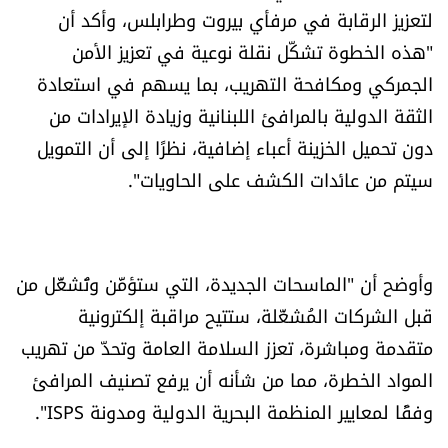
لتعزيز الرقابة في مرفأي بيروت وطرابلس، وأكد أن
الرياضة
"هذه الخطوة تشكّل نقلة نوعية في تعزيز الأمن
الجمركي ومكافحة التهريب، بما يسهم في استعادة
منوّعات
الثقة الدولية بالمرافئ اللبنانية وزيادة الإيرادات من
حظّك اليوم
دون تحميل الخزينة أعباء إضافية، نظرًا إلى أن التمويل
سيتم من عائدات الكشف على الحاويات".
للتاريخ
فيديو
وأوضح أن "الماسحات الجديدة، التي ستؤمَّن وتُشغَّل من
قبل الشركات المُشغّلة، ستتيح مراقبة إلكترونية
من نحن
متقدمة ومباشرة، تعزز السلامة العامة وتحدّ من تهريب
المواد الخطرة، مما من شأنه أن يرفع تصنيف المرافئ
للتواصل معنا
وفقًا لمعايير المنظمة البحرية الدولية ومدونة ISPS".
شروط الاستخدام