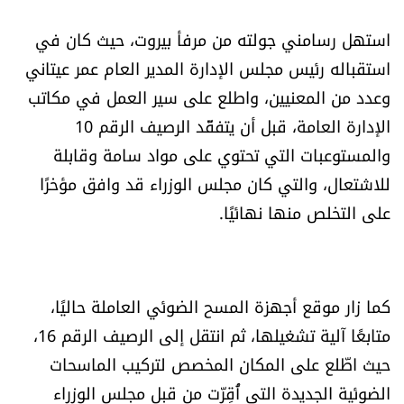
العالم
استهل رسامني جولته من مرفأ بيروت، حيث كان في
استقباله رئيس مجلس الإدارة المدير العام عمر عيتاني
الصحافة الإسرائيلية
وعدد من المعنيين، واطلع على سير العمل في مكاتب
ثقافة وفنون
الإدارة العامة، قبل أن يتفقّد الرصيف الرقم 10
والمستوعبات التي تحتوي على مواد سامة وقابلة
فصل من كتاب
للاشتعال، والتي كان مجلس الوزراء قد وافق مؤخرًا
على التخلص منها نهائيًا.
اقرأ تضحك
كاميرا
كما زار موقع أجهزة المسح الضوئي العاملة حاليًا،
سجالات
متابعًا آلية تشغيلها، ثم انتقل إلى الرصيف الرقم 16،
حيث اطّلع على المكان المخصص لتركيب الماسحات
صحّة وصحن
الضوئية الجديدة التي أُقِرّت من قبل مجلس الوزراء