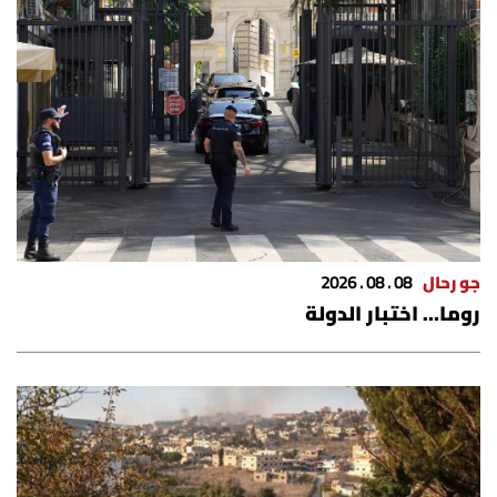
جو رحال
08 . 08 . 2026
روما… اختبار الدولة