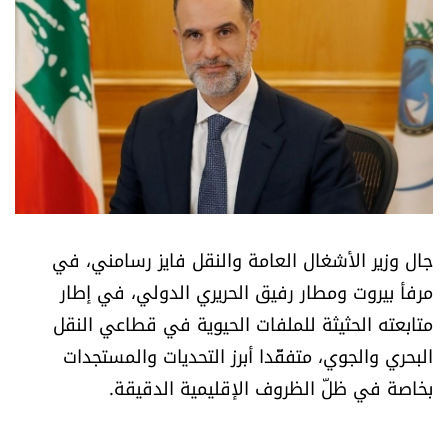
أسرار
متفرقات
نداء القرّاء
خاص الموقع
كتّابنا
جال وزير الأشغال العامة والنقل فايز رسامني، في
مرفأ بيروت ومطار رفيق الحريري الدولي، في إطار
تحت المجهر
متابعته الحثيثة للملفات الحيوية في قطاعي النقل
البحري والجوي، متفقّدا أبرز التحديات والمستجدات
آراء
بخاصة في ظلّ الظروف الإقليمية الدقيقة.
اقتصاد