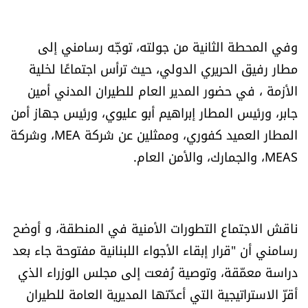
شروط الإشتراك
وفي المحطة الثانية من جولته، توجّه رسامني إلى
Digital solutions by
مطار رفيق الحريري الدولي، حيث ترأس اجتماعًا لخلية
الأزمة ، في حضور المدير العام للطيران المدني أمين
جابر، ورئيس المطار إبراهيم أبو عليوي، ورئيس جهاز أمن
المطار العميد كفوري، وممثلين عن شركة MEA، وشركة
MEAS، والجمارك، والأمن العام.
ناقش الاجتماع التطورات الأمنية في المنطقة، و أوضح
رسامني أن "قرار إبقاء الأجواء اللبنانية مفتوحة جاء بعد
دراسة معمّقة، وتوصية رُفعت إلى مجلس الوزراء الذي
أقرّ الاستراتيجية التي أعدّتها المديرية العامة للطيران