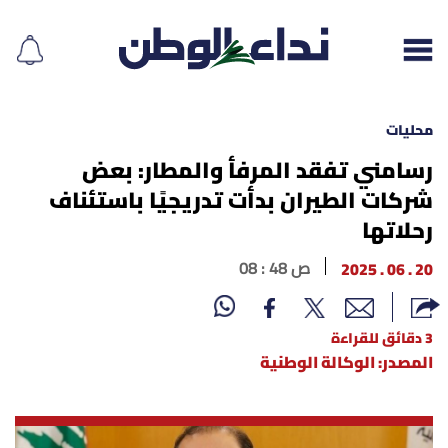
محليات
رسامني تفقد المرفأ والمطار: بعض
شركات الطيران بدأت تدريجيًا باستئناف
إقرأ الجريدة
رحلاتها
لبنان
20 . 06 . 2025
08 : 48 ص
الغلاف
3 دقائق للقراءة
نداء اليوم
المصدر: الوكالة الوطنية
محليات