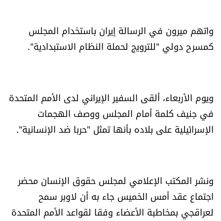
الرياضة
واتهم ميرون في الرسالة إيران باستخدام المجلس
منوّعات
كمسرح دولي "للترويج لحملة النظام الاستبدادية".
حظّك اليوم
للتاريخ
ويوم الأربعاء، ألقى السفير الإيراني لدى الأمم المتحدة
في جنيف كلمة أمام المجلس ووصف الهجمات
فيديو
الإسرائيلية على بلاده بأنها تمثل "حربا ضد الإنسانية".
من نحن
ونشر المكتب الإعلامي لمجلس حقوق الإنسان محضر
للتواصل معنا
اجتماع عقد أمس الخميس جاء به أن لاوبر سمح
شروط الاستخدام
لعراقجي بمخاطبة الأعضاء وفقا لقواعد الأمم المتحدة