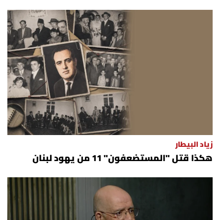
زياد البيطار
هكذا قتل "المستضعفون" 11 من يهود لبنان