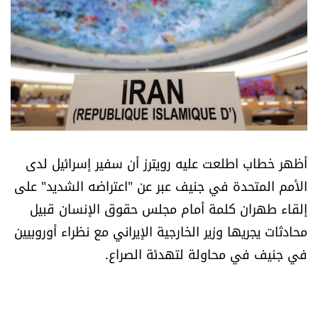
أسرار
متفرقات
نداء القرّاء
خاص الموقع
أظهر خطاب اطلعت عليه رويترز أن سفير إسرائيل لدى
كتّابنا
الأمم المتحدة في جنيف عبر عن "اعتراضه الشديد" على
إلقاء طهران كلمة أمام مجلس حقوق الإنسان قبيل
تحت المجهر
محادثات يجريها وزير الخارجية الإيراني مع نظراء أوروبيين
في جنيف في محاولة لتهدئة الصراع.
آراء
اقتصاد