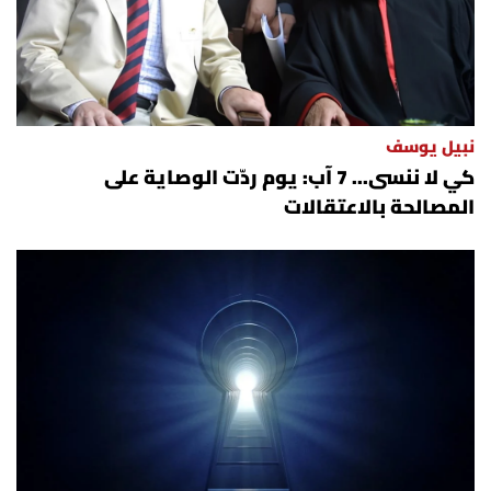
نبيل يوسف
كي لا ننسى... 7 آب: يوم ردّت الوصاية على
المصالحة بالاعتقالات