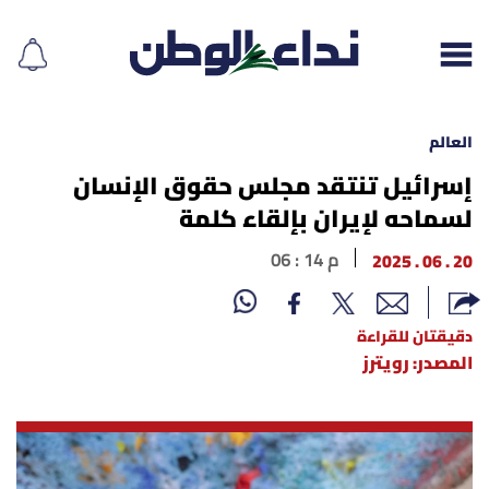
العالم
إسرائيل تنتقد مجلس حقوق الإنسان
لسماحه لإيران بإلقاء كلمة
إقرأ الجريدة
20 . 06 . 2025
06 : 14 م
لبنان
الغلاف
دقيقتان للقراءة
المصدر: رويترز
نداء اليوم
محليات