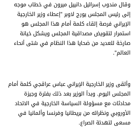
وقال مندوب إسرائيل دانييل ميرون في خطاب موجه
العالم
إلى رئيس المجلس يورج لاوبر "إعطاء وزير الخارجية
الصحافة الإسرائيلية
الإيراني فرصة إلقاء كلمة أمام هذا المجلس هو
استمرار لتقويض مصداقية المجلس ويشكل خيانة
ثقافة وفنون
صارخة للعديد من ضحايا هذا النظام في شتى أنحاء
العالم".
فصل من كتاب
اقرأ تضحك
وألقى وزير الخارجية الإيراني عباس عراقجي كلمة أمام
كاميرا
المجلس اليوم. وبدأ الوزير بعد ذلك بفترة وجيزة
محادثات مع مسؤولة السياسة الخارجية في الاتحاد
سجالات
الأوروبي ونظرائه من بريطانيا وفرنسا وألمانيا في
مسعى لتهدئة الصراع.
صحّة وصحن