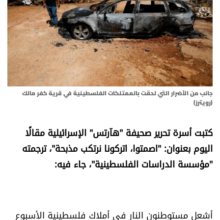
أسرار
متفرقات
نداء القرّاء
خاص الموقع
جانب من الأضرار التي لحقت بالممتلكات الفلسطينية في قرية كفر مالك
(رويترز)
كتّابنا
كتبت أسرة تحرير صحيفة "هآرتس" الإسرائيلية مقالًا
اليوم بعنوان: "اصمتوا، اتركونا نرتكب مذبحة"، ترجمته
تحت المجهر
"مؤسسة الدراسات الفلسطينية"، جاء فيه:
آراء
اقتصاد
أشعل مستوطنون النار في أملاك فلسطينية الأسبوع