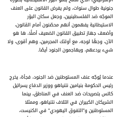
الرياضة
جنونية طوال سنوات، ولم يفرض القانون على العنف
الموجّه ضد الفلسطينيين، وجعل سكان البؤر
منوّعات
الاستيطانية يفهمون أنهم محصّنون أمام القانون،
وأضعفَ جهاز تطبيق القانون الضعيف أصلًا، ها هو
حظّك اليوم
الآن، وجهًا لوجه، مع أولئك المجرمين، وهم أقوى، ولا
شيء يردعهم، ويهاجمون الجنود أيضًا.
للتاريخ
فيديو
عندما يُوجَّه عنف المستوطنين ضد الجنود، فجأة، يخرج
رئيس الحكومة بنيامين نتنياهو ووزير الدفاع يسرائيل
من نحن
كاتس بتصريحات ضد العنف في المناطق، بينما
للتواصل معنا
الشريكان الكبيران في ائتلاف نتنياهو، وممثلا
المستوطنين و"التفوق اليهودي" في الكنيست،
شروط الاستخدام