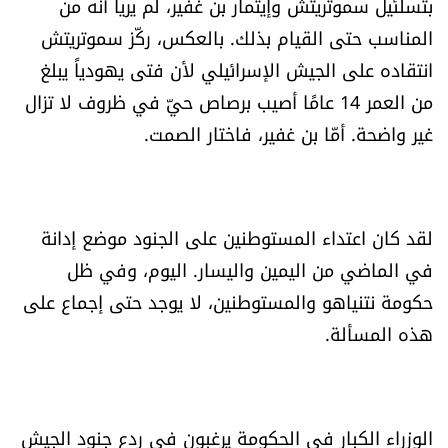
بتسلئيل سموتريتش وإيتمار بن غفير، لم يريا أنه من
شروط الإشتراك
المناسب حتى القيام بذلك. بالعكس، ركّز سموتريتش
انتقاده على الجيش الإسرائيلي لأن فتى يهودياً يبلغ
Digital solutions by
من العمر 14 عامًا أصيب برصاص حيّ في ظروف لا تزال
غير واضحة. أمّا بن غفير، فاختار الصمت.
لقد كان اعتداء المستوطنين على الجنود موضع إدانة
في الماضي من اليمين واليسار. اليوم، وفي ظل
حكومة نتنياهو والمستوطنين، لا يوجد حتى إجماع على
هذه المسألة.
الوزراء الكبار في الحكومة يرغبون في ردع جنود الجيش