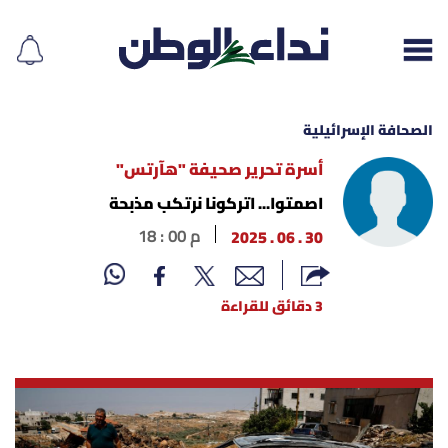
الصحافة الإسرائيلية
أسرة تحرير صحيفة "هآرتس"
إقرأ الجريدة
اصمتوا... اتركونا نرتكب مذبحة
30 . 06 . 2025
18 : 00 م
لبنان
الغلاف
3 دقائق للقراءة
نداء اليوم
محليات