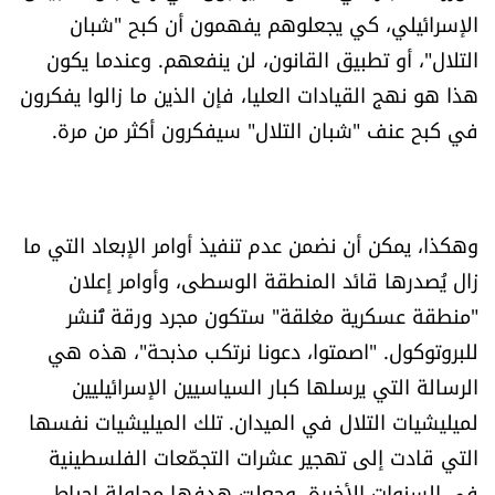
الإسرائيلي، كي يجعلوهم يفهمون أن كبح "شبان
التلال"، أو تطبيق القانون، لن ينفعهم. وعندما يكون
هذا هو نهج القيادات العليا، فإن الذين ما زالوا يفكرون
في كبح عنف "شبان التلال" سيفكرون أكثر من مرة.
وهكذا، يمكن أن نضمن عدم تنفيذ أوامر الإبعاد التي ما
زال يُصدرها قائد المنطقة الوسطى، وأوامر إعلان
"منطقة عسكرية مغلقة" ستكون مجرد ورقة تُنشر
للبروتوكول. "اصمتوا، دعونا نرتكب مذبحة"، هذه هي
الرسالة التي يرسلها كبار السياسيين الإسرائيليين
لميليشيات التلال في الميدان. تلك الميليشيات نفسها
التي قادت إلى تهجير عشرات التجمّعات الفلسطينية
في السنوات الأخيرة، وجعلت هدفها محاولة إحباط