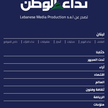
تصدر عن Lebanese Media Production s.a.l
لبنان
الغلاف
نداء اليوم
محليات
أسرار
متفرقات
نداء القرّاء
خاص الموقع
كتّابنا
تحت المجهر
آراء
اقتصاد
العالم
ثقافة وفنون
الرياضة
منوّعات