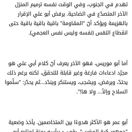
تهدم في الجنوب، وفي الوقت نفسه ترميم المنزل
الرياضة
الآخر المتصدّع في الضاحية. يرفض أبو علي الإقرار
بالهزيمة ويؤكد أنّ "المقاومة" باقية باقية باقية حتى
منوّعات
انقطاع النَفَس (نفسه وليس نفس العجمي).
حظّك اليوم
للتاريخ
أما أبو موريس، فهو الآخر يعرف أنّ كلام أبي علي هو
مجرّد ادعاءات فارغة وغير قابلة للتحقق، لكنه برغم ذلك
فيديو
يحتدّ، ويرفض، ويشجب، ويستنكر ويندّد...ثم يحذّر: "سلّموا
السلاح وإلاّ... وِلا ها!".
من نحن
للتواصل معنا
أبو عمر هو الأكثر هدوءًا بين المتخاصمين. يأخذ وضعية
شروط الاستخدام
"جمهور كرة المضرب". يؤمىء برأسه يمنة لمتابع أبو