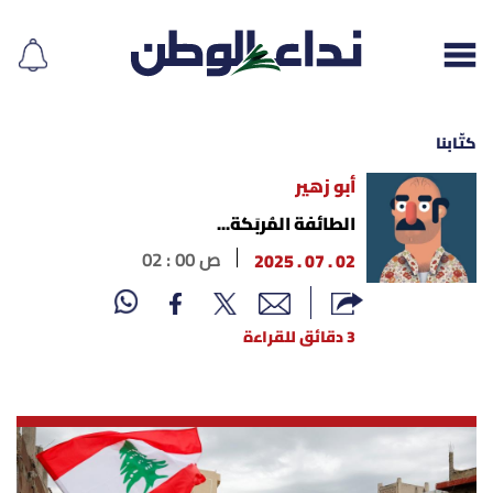
كتّابنا
أبو زهير
إقرأ الجريدة
الطائفة المُربَكة...
02 . 07 . 2025
02 : 00 ص
لبنان
الغلاف
3 دقائق للقراءة
نداء اليوم
محليات