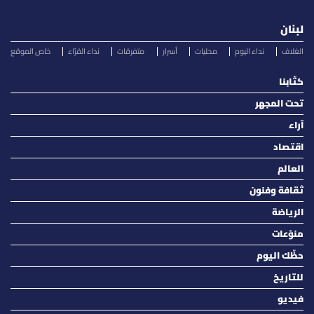
لبنان
الغلاف
نداء اليوم
محليات
أسرار
متفرقات
نداء القرّاء
خاص الموقع
كتّابنا
تحت المجهر
آراء
اقتصاد
العالم
ثقافة وفنون
الرياضة
منوّعات
حظّك اليوم
للتاريخ
فيديو