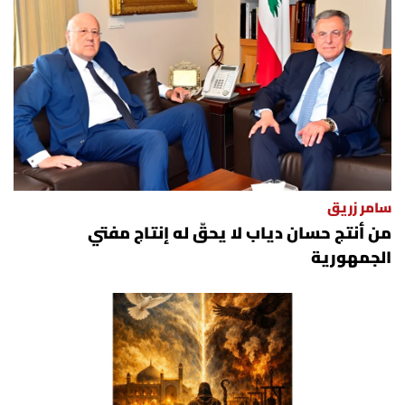
سامر زريق
من أنتج حسان دياب لا يحقّ له إنتاج مفتي
الجمهورية