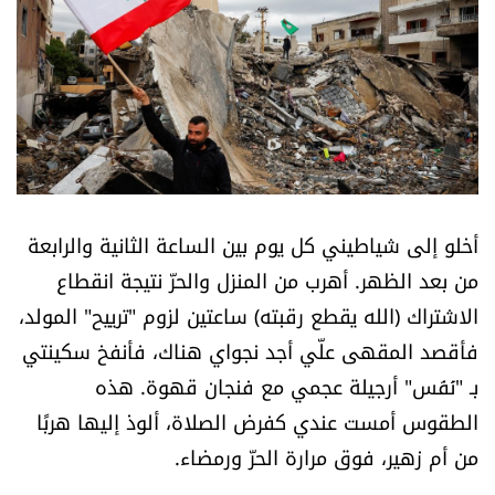
أسرار
متفرقات
نداء القرّاء
خاص الموقع
أخلو إلى شياطيني كل يوم بين الساعة الثانية والرابعة
كتّابنا
من بعد الظهر. أهرب من المنزل والحرّ نتيجة انقطاع
الاشتراك (الله يقطع رقبته) ساعتين لزوم "ترييح" المولد،
تحت المجهر
فأقصد المقهى علّي أجد نجواي هناك، فأنفخ سكينتي
بـ "نَفَس" أرجيلة عجمي مع فنجان قهوة. هذه
آراء
الطقوس أمست عندي كفرض الصلاة، ألوذ إليها هربًا
من أم زهير، فوق مرارة الحرّ ورمضاء.
اقتصاد