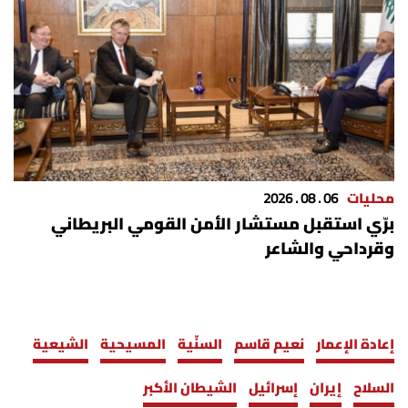
محليات
06 . 08 . 2026
برّي استقبل مستشار الأمن القومي البريطاني
وقرداحي والشاعر
إعادة الإعمار
نعيم قاسم
السنّية
المسيحية
الشيعية
السلاح
إيران
إسرائيل
الشيطان الأكبر