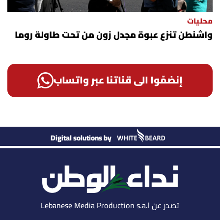
محليات
واشنطن تنزع عبوة مجدل زون من تحت طاولة روما
إنضمّوا الى قناتنا عبر واتساب
Digital solutions by
تصدر عن Lebanese Media Production s.a.l