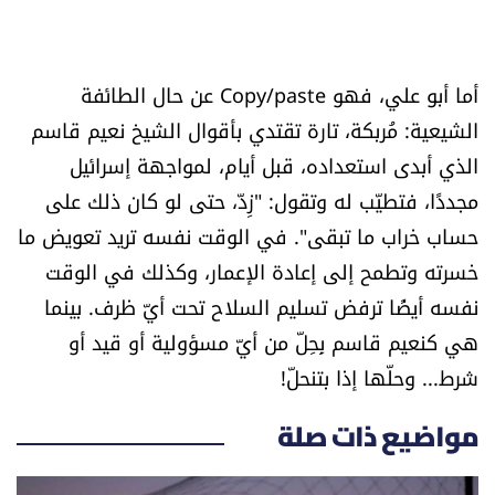
أما أبو علي، فهو Copy/paste عن حال الطائفة
الشيعية: مُربكة، تارة تقتدي بأقوال الشيخ نعيم قاسم
الذي أبدى استعداده، قبل أيام، لمواجهة إسرائيل
مجددًا، فتطيّب له وتقول: "زِدّ، حتى لو كان ذلك على
حساب خراب ما تبقى". في الوقت نفسه تريد تعويض ما
خسرته وتطمح إلى إعادة الإعمار، وكذلك في الوقت
نفسه أيضًا ترفض تسليم السلاح تحت أيّ ظرف. بينما
هي كنعيم قاسم بِحِلّ من أيّ مسؤولية أو قيد أو
شرط... وحلّها إذا بتنحلّ!
مواضيع ذات صلة