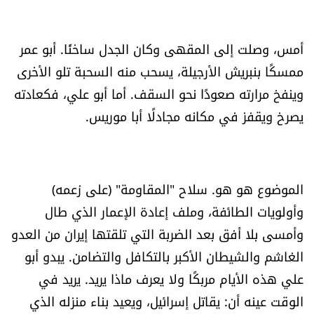
العالم
أمس، وصلت إلى المقهى وكان الجدل ساخنًا. أبو عمر
الصحافة الإسرائيلية
ممسكًا بنبريش الأرجيلة، يسحب منه السحبة تلو الأخرى
وينفخ مرارته صعودًا نحو السقف. أما أبو علي، فكعادته
ثقافة وفنون
يصرخ ويقفز في مكانه مجادلًا أبا موريس.
فصل من كتاب
اقرأ تضحك
الموضوع هو هو. سلاح "المقاومة" (على زعمه)
وأولويات الطائفة، وملف إعادة الإعمار الذي طال
كاميرا
وأمسى بلا أفق بعد الضربة التي تلقتها إيران من العدو
سجالات
الغاشم والشيطان الأكبر بالتكافل والتضامن. يبدو أبو
علي هذه الأيام مربكًا ولا يعرف ماذا يريد. يريد في
صحّة وصحن
الوقت عينه أن: يقاتل إسرائيل، ويعيد بناء منزله الذي