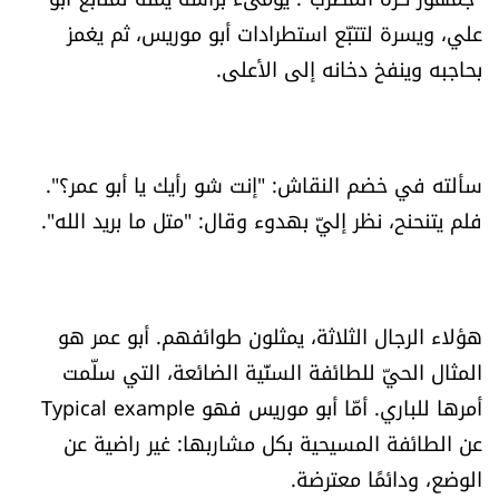
شروط الإشتراك
علي، ويسرة لتتبّع استطرادات أبو موريس، ثم يغمز
بحاجبه وينفخ دخانه إلى الأعلى.
Digital solutions by
سألته في خضم النقاش: "إنت شو رأيك يا أبو عمر؟".
فلم يتنحنح، نظر إليّ بهدوء وقال: "متل ما بريد الله".
هؤلاء الرجال الثلاثة، يمثلون طوائفهم. أبو عمر هو
المثال الحيّ للطائفة السنّية الضائعة، التي سلّمت
أمرها للباري. أمّا أبو موريس فهو Typical example
عن الطائفة المسيحية بكل مشاربها: غير راضية عن
الوضع، ودائمًا معترضة.