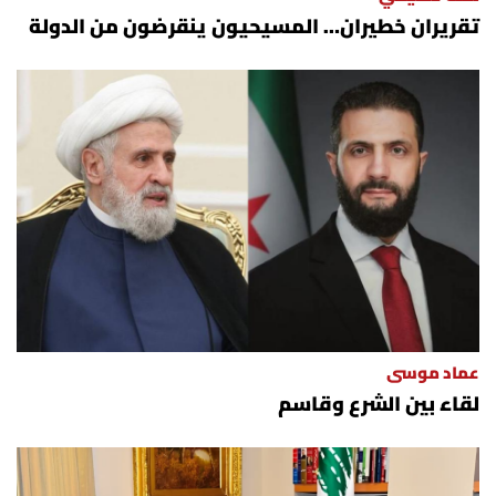
تقريران خطيران… المسيحيون ينقرضون من الدولة
عماد موسى
لقاء بين الشرع وقاسم