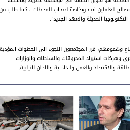
الح العاملين فيه وبخاصة اصحاب المحطات"، كما طلب من
لتكنولوجيا الحديثة والعهد الجديد".
ع وهمومهم، قرر المجتمعون اللجوء الى الخطوات المؤدية
أخرى وشركات استيراد المحروقات والسلطات والوزارات
قة والاقتصاد والعمل والداخلية واللجان النيابية.