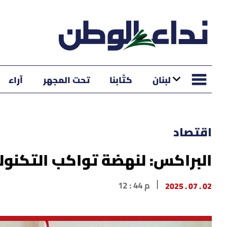
لبنان
كتّابنا
تحت المجهر
آراء
اقتصاد
البراكس: لنهضة تواكب التكنولو
02 . 07 . 2025
12 : 44 م