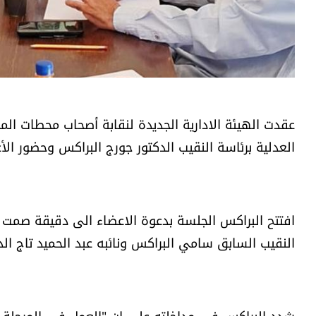
عقدت الهيئة الادارية الجديدة لنقابة أصحاب محطات ال
العدلية برئاسة النقيب الدكتور جورج البراكس وحضور الأ
افتتح البراكس الجلسة بدعوة الاعضاء الى دقيقة صمت 
النقيب السابق سامي البراكس ونائبه عبد الحميد تاج ا
شدد البراكس في مداخلته على ان "العمل في المرحلة 