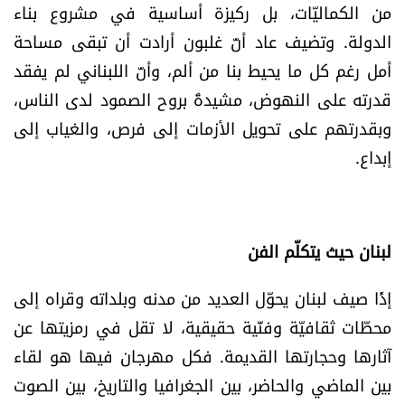
من الكماليّات، بل ركيزة أساسية في مشروع بناء
الدولة. وتضيف عاد أنّ غلبون أرادت أن تبقى مساحة
أمل رغم كل ما يحيط بنا من ألم، وأنّ اللبناني لم يفقد
قدرته على النهوض، مشيدةً بروح الصمود لدى الناس،
وبقدرتهم على تحويل الأزمات إلى فرص، والغياب إلى
إبداع.
لبنان حيث يتكلّم الفن
إذًا صيف لبنان يحوّل العديد من مدنه وبلداته وقراه إلى
محطّات ثقافيّة وفنّية حقيقية، لا تقل في رمزيتها عن
آثارها وحجارتها القديمة. فكل مهرجان فيها هو لقاء
بين الماضي والحاضر، بين الجغرافيا والتاريخ، بين الصوت