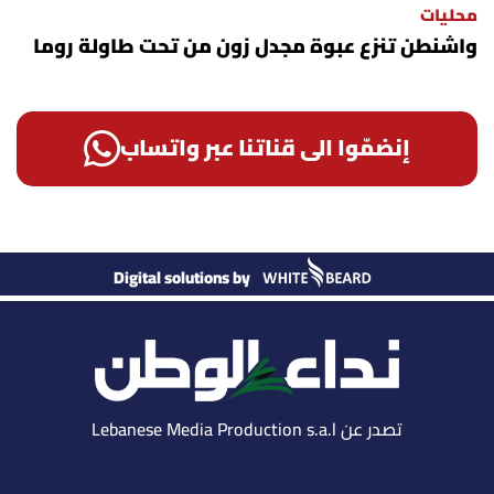
محليات
واشنطن تنزع عبوة مجدل زون من تحت طاولة روما
إنضمّوا الى قناتنا عبر واتساب
Digital solutions by
تصدر عن Lebanese Media Production s.a.l