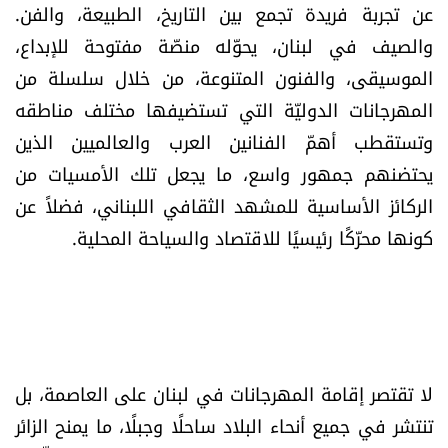
عن تجربة فريدة تجمع بين التاريخ، الطبيعة، والفن.
العالم
والصيف في لبنان، يحوّله منصّة مفتوحة للإبداع،
الصحافة الإسرائيلية
الموسيقى، والفنون المتنوعة، من خلال سلسلة من
المهرجانات الدوليّة التي تستضيفها مختلف مناطقه
ثقافة وفنون
وتستقطب أهمّ الفنانين العرب والعالميين الذين
يحتضنهم جمهور واسع، ما يجعل تلك الأمسيات من
فصل من كتاب
الركائز الأساسية للمشهد الثقافي اللبناني، فضلاً عن
كونها محرّكًا رئيسيًا للاقتصاد والسياحة المحلية.
اقرأ تضحك
كاميرا
سجالات
لا تقتصر إقامة المهرجانات في لبنان على العاصمة، بل
صحّة وصحن
تنتشر في جميع أنحاء البلاد ساحلًا وجبلًا، ما يمنح الزائر