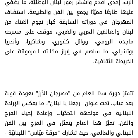
الرب، إحدى أقدم وأشهر رموز لبنان الوطنيّة، ما يضفي
شروط الإشتراك
عليها طابعًا مميّزًا يجمع بين الفن والطبيعة. استضاف
المهرجان في دوراته السابقة كبار نجوم الغناء من
Digital solutions by
لبنان والعالمَين العربي والغربي، فوقف على مسرحه
ماجدة الرومي، ووائل كفوري، وشاكيرا، وأندريا
بوتشيلي، ما ساهم في إبراز مكانته المرموقة على
الخريطة الثقافية.
تتميّز دورة هذا العام من "مهرجان الأرز" بعودة قوية
بعد غياب، تحت عنوان "رجعنا يا لبنان"، ما يعكس الإرادة
اللبنانية في مواجهة التحدّيات وإعادة إحياء الفرح
والفن. تميُّز هذا العام يتمثّل في المزج بين الفن
اللبناني والعالمي، حيث تشارك "فرقة ميّاس" اللبنانيّة -