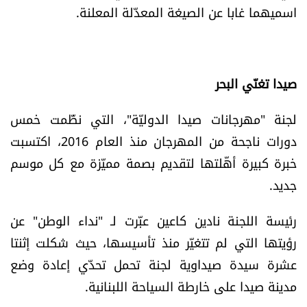
اسميهما غابا عن الصيغة المعدّلة المعلنة.
صيدا تغنّي البحر
لجنة "مهرجانات صيدا الدوليّة"، التي نظّمت خمس
دورات ناجحة من المهرجان منذ العام 2016، اكتسبت
خبرة كبيرة أهّلتها لتقديم بصمة مميّزة مع كل موسم
جديد.
رئيسة اللجنة نادين كاعين عبّرت لـ "نداء الوطن" عن
رؤيتها التي لم تتغيّر منذ تأسيسها، حيث شكلت إثنتا
عشرة سيدة صيداوية لجنة تحمل تحدّي إعادة وضع
مدينة صيدا على خارطة السياحة اللبنانية.