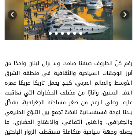
أسرار
متفرقات
نداء القرّاء
"رجع
خاص الموقع
رغم كلّ الظروف صيفنا صامد، ولا يزال لبنان واحدًا من
أبرز الوجهات السياحية والثقافية في منطقة الشرق
كتّابنا
الأوسط والعالم العربي، كبلدٍ يحمل تاريخًا عريقًا عمره
آلاف السنين، وآثارًا من مختلف الحضارات التي تعاقبت
تحت المجهر
عليه. وعلى الرغم من صغر مساحته الجغرافية، يشكّل
آراء
بلدنا لوحة فسيفسائية نابضة تجمع بين التنوّع الطبيعي
والجغرافي، والغنى الثقافي، والانفتاح الحضاري، ما
اقتصاد
يجعله وجهة سياحية متكاملة تستقطب الزوار الباحثين