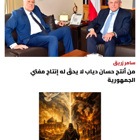
سامر زريق
من أنتج حسان دياب لا يحقّ له إنتاج مفتي
الجمهورية