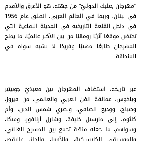
"مهرجان بعلبك الدوليّ" من جهته، هو الأعرق والأقدم
في لبنان، وربما في العالم العربي. انطلق عام 1956
في داخل القلعة التاريخية في المدينة البقاعية التي
تحتضن موقعًا أثريًا رومانيًا من بين الأكبر عالميًا، ما يمنح
المهرجان طابعًا مهيبًا وفريدًا لا يشبه سواه في
المنطقة.
عبر تاريخه، استضاف المهرجان
بين معبدَيْ جوبيتير
وباخوس،
عمالقة الفن العربي والعالمي، من فيروز،
وصباح، ووديع الصافي، ونصري شمس الدين، وأم
كلثوم، إلى مارسيل خليفة، وشارل أزنافور، وميكا،
وسواهم، ما جعله منصّة تجمع بين المسرح الغنائي،
والموسيقى الكلاسيكية، والأوبرا، والجاز، والرقص