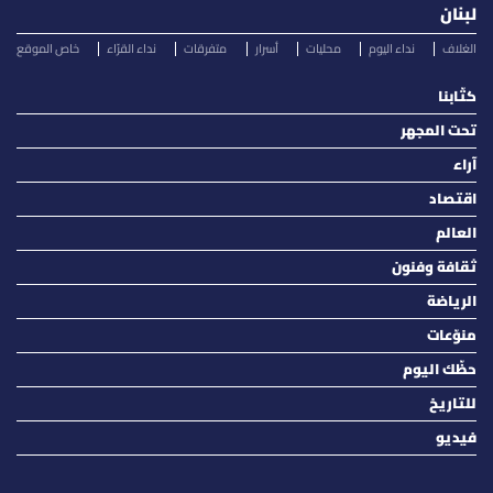
لبنان
الغلاف
نداء اليوم
محليات
أسرار
متفرقات
نداء القرّاء
خاص الموقع
كتّابنا
تحت المجهر
آراء
اقتصاد
العالم
ثقافة وفنون
الرياضة
منوّعات
حظّك اليوم
للتاريخ
فيديو