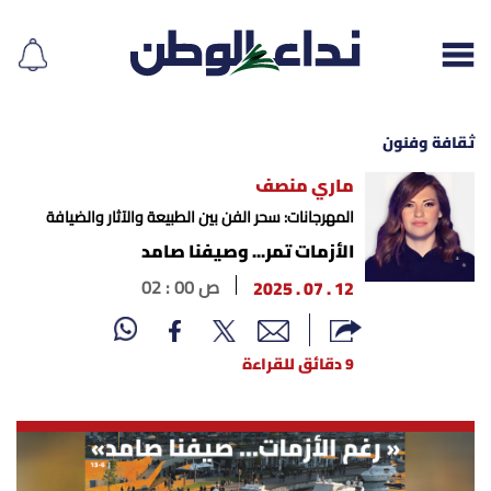
ثقافة وفنون
ماري منصف
إقرأ الجريدة
المهرجانات: سحر الفن بين الطبيعة والآثار والضيافة
الأزمات تمر... وصيفنا صامد
لبنان
12 . 07 . 2025
02 : 00 ص
الغلاف
9 دقائق للقراءة
نداء اليوم
محليات