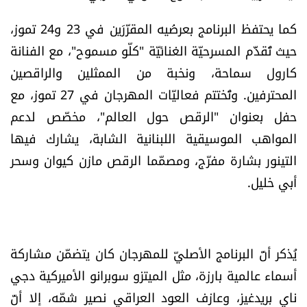
كما يحتفظ البرنامج بعرضَيه المقرّرَين في 23 و24 تموز،
حيث تُقدَّم المسرحيّة الغنائيّة "كلّو مسموح"، مع الفنانة
كارول سماحة، ونخبة من الممثلين والراقصين
المحترفين. وتُختتم فعاليّات المهرجان في 27 تموز، مع
حفل بعنوان "الرقص حول العالم"، مخصّص لدعم
المواهب الموسيقية اللبنانية الشابة، يشارك فيها
التينور بشارة مفرّج، ومصمّما الرقص مازن كيوان وسحر
أبي خليل.
يُذكر أنّ البرنامج الأصليّ للمهرجان كان يتضمّن مشاركة
أسماء عالمية بارزة، مثل الميتزو سوبرانو الأميركية دجي
ناي بريدغيز، وعازف العود العراقي نصير شمّه، إلا أنّ