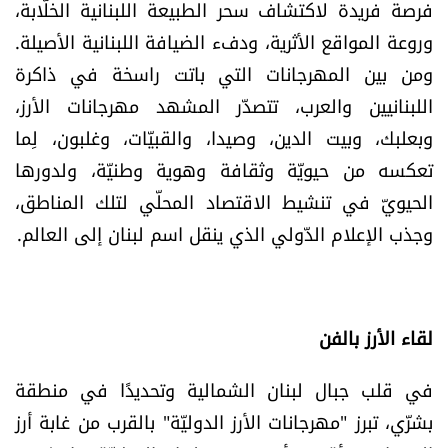
فرصة فريدة لاكتشاف سحر الطبيعة اللبنانية الخلّابة،
الرياضة
وروعة المواقع الأثرية، ودفء الضيافة اللبنانية الأصيلة.
ومن بين المهرجانات التي باتت راسخة في ذاكرة
منوّعات
اللبنانيين والعرب، تتصدّر المشهد مهرجانات الأرز،
وبعلبك، وبيت الدين، وصيدا،
والقبيّات،
وغلبون، لِما
حظّك اليوم
تعكسه من حيويّة وثقافة وهوية وطنيّة، ولدورها
للتاريخ
الحيويّ في تنشيط الاقتصاد المحلّي لتلك المناطق،
وجذب الإعلام الدّولي الذي ينقل اسم لبنان إلى العالم.
فيديو
من نحن
لقاء الأرز بالفن
للتواصل معنا
في قلب جبال لبنان الشمالية وتحديدًا في منطقة
بشرّي، تبرز "مهرجانات الأرز الدوليّة" بالقرب من غابة أرز
شروط الاستخدام