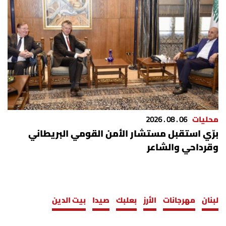
محليات
06 . 08 . 2026
برّي استقبل مستشار الأمن القومي البريطاني
وقرداحي والشاعر
لبنان
مهرجانات
الأرز
بعلبك
صيدا
بيت الدين