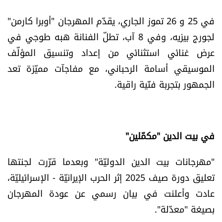
في 25 و 26 تموز الجاري، يقدّم المهرجان "أوبرا كارمن"
لجورج بيزيه، وفي 8 آب، تطلّ الفنانة هبه طوجي في
عرض غنائي استثنائي من إعداد وتنسيق المؤلّف
الموسيقي أسامة الرحباني، مع مفاجآت مميّزة تعد
الجمهور بتجربة فنّية راقية.
في بيت الدين "مكمّلين"
"مهرجانات بيت الدين الدوليّة" وبعدما قرّرت لجنتها
تعليق دورة صيف 2025 إثر الحرب الإيرانيّة - الإسرائيليّة،
عادت وأعلنت في بيان رسمي عن عودة المهرجان
بصيغة "معدّلة".