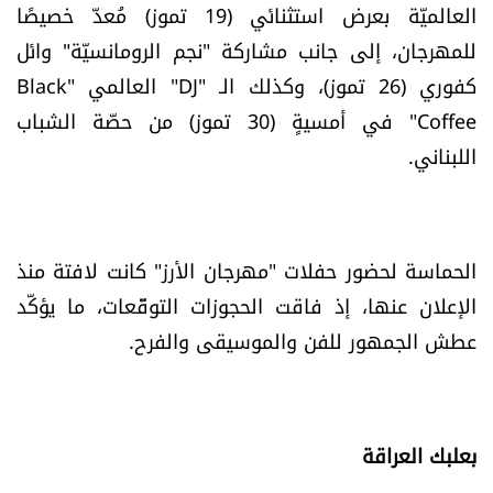
العالميّة بعرض استثنائي (19 تموز) مُعدّ خصيصًا
للمهرجان، إلى جانب مشاركة "نجم الرومانسيّة" وائل
كفوري (26 تموز)، وكذلك الـ "DJ" العالمي "Black
Coffee" في أمسيةٍ (30 تموز) من حصّة الشباب
اللبناني.
الحماسة لحضور حفلات "مهرجان الأرز" كانت لافتة منذ
الإعلان عنها، إذ فاقت الحجوزات التوقّعات، ما يؤكّد
عطش الجمهور للفن والموسيقى والفرح.
بعلبك العراقة