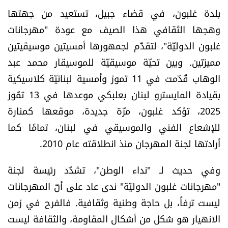
بلدة غلبون، في قضاء جبيل، تستعيد من جهتها
وهجها الثقافي هذا الصيف مع عودة "مهرجانات
غلبون الدوليّة"، لتقدّم لجمهورها أمسيتَين موسيقيتَين
مميزتَين. وبين تحيّة موسيقيّة للموسيقار محمد عبد
الوهاب قُدّمت في 11 تموز وأمسية لبنانيّة كلاسيكية
بقيادة المايسترو لبنان بعلبكي موعدها في 13 تمّوز
2025، تؤكد غلبون، مرّة جديدة، موقعها كمنارة
للإشعاع الفني والموسيقي في لبنان، تمامًا كما
أرادتها لجنة المهرجان منذ انطلاقته عام 2010.
وفي حديث لـ "نداء الوطن"، تشدّد رئيسة لجنة
"مهرجانات غلبون الدوليّة" ندى عاد على أنّ المهرجانات
ليست ترفاً، بل حاجة وطنية وثقافية. فالفرح في زمن
الانهيار هو شكل من أشكال المقاومة، والثقافة ليست