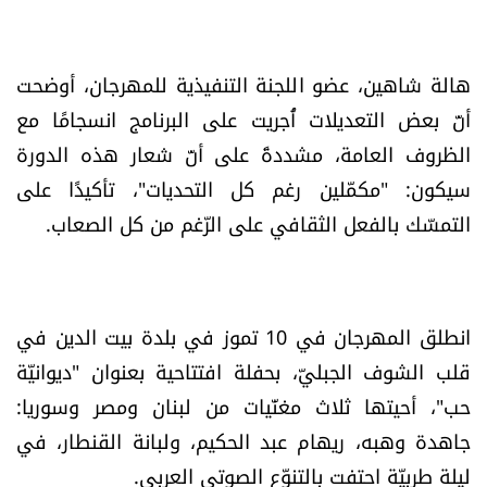
هالة شاهين، عضو اللجنة التنفيذية للمهرجان، أوضحت
أنّ بعض التعديلات أُجريت على البرنامج انسجامًا مع
الظروف العامة، مشددةً على أنّ شعار هذه الدورة
سيكون: "مكمّلين رغم كل التحديات"، تأكيدًا على
التمسّك بالفعل الثقافي على الرّغم من كل الصعاب.
انطلق المهرجان في 10 تموز في بلدة بيت الدين في
قلب الشوف الجبليّ، بحفلة افتتاحية بعنوان "ديوانيّة
حب"، أحيتها ثلاث مغنّيات من لبنان ومصر وسوريا:
جاهدة وهبه، ريهام عبد الحكيم، ولبانة القنطار، في
ليلة طربيّة احتفت بالتنوّع الصوتي العربي.