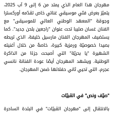
مهرجان هذا العام الذي يمتد من 6 إلى 9 آب 2025،
يتميّز بعرض فنّي موسيقي غنائي خاص تقدّمه أوركسترا
وجوقة "المعهد الوطني العالي للموسيقى" مع
الفنان غسان صليبا تحت عنوان "راجعین بلحن جدید". كما
يستضيف المهرجان الفنان مارسيل خليفة، الذي تربطه
بصيدا خصوصيّة ورمزية كبيرة، خاصةً من خلال أغنيته
الشهيرة "يا بحريّة" التي أصبحت جزءًا من الذاكرة
الوطنية. ويشهد المهرجان أيضًا عودة الفنانة نانسي
عجرم، التي تحيي ثاني حفلاتها ضمن المهرجان.
"صيِّف ونص" في القبيّات
بالانتقال إلى "مهرجان القبيّات" في البلدة الساحرة