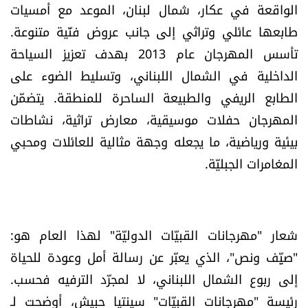
الواقعة في عكار، شمال لبنان، الموعد مع أمسيات
طابعها عائلي وتراثي إلى جانب عروض فنّية متنوعة.
تأسس المهرجان عام 2013 بهدف تعزيز السياحة
الداخلية في الشمال اللبناني، وتسليط الضوء على
الطابع الريفي والطبيعة الساحرة للمنطقة. يتضمّن
المهرجان حفلات موسيقية، معارض تراثية، نشاطات
بيئية ورياضية، ما يجعله وجهة مثالية للعائلات ومحبي
المغامرات الجبليّة.
شعار "مهرجانات القبيّات الدوليّة" لهذا العام هو:
"صيِّف ونص"، الذي يعبّر عن رسالة أمل وعودة للحياة
إلى ربوع الشمال اللبناني، لا لمجرّد الترفيه فحسب.
رئيسة "مهرجانات القبيّات" سينتيا حبيش، أوضحت لـ