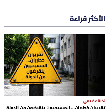
الأكثر قراءة
نخلة عضيمي
تقريران خطيران… المسيحيون ينقرضون من الدولة