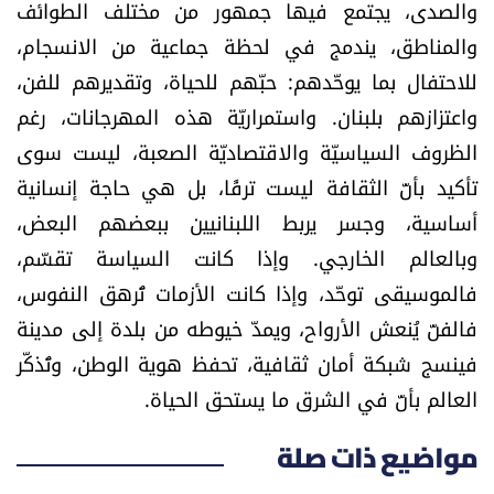
والصدى، يجتمع فيها جمهور من مختلف الطوائف
والمناطق، يندمج في لحظة جماعية من الانسجام،
للاحتفال بما يوحّدهم: حبّهم للحياة، وتقديرهم للفن،
واعتزازهم بلبنان. واستمراريّة هذه المهرجانات، رغم
الظروف السياسيّة والاقتصاديّة الصعبة، ليست سوى
تأكيد بأنّ الثقافة ليست ترفًا، بل هي حاجة إنسانية
أساسية، وجسر يربط اللبنانيين ببعضهم البعض،
وبالعالم الخارجي. وإذا كانت السياسة تقسّم،
فالموسيقى توحّد، وإذا كانت الأزمات تُرهق النفوس،
فالفنّ يُنعش الأرواح، ويمدّ خيوطه من بلدة إلى مدينة
فينسج شبكة أمان ثقافية، تحفظ هوية الوطن، وتُذكّر
العالم بأنّ في الشرق ما يستحق الحياة.
مواضيع ذات صلة