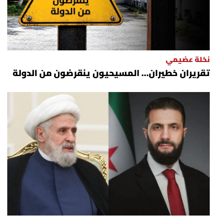
نخلة عضيمي
تقريران خطيران… المسيحيون ينقرضون من الدولة