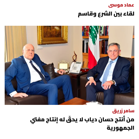
عماد موسى
لقاء بين الشرع وقاسم
سامر زريق
من أنتج حسان دياب لا يحقّ له إنتاج مفتي
الجمهورية