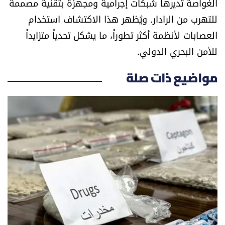
الغواصة تديرها شبكات إجرامية ومجهزة بتقنية مصممة
الرياضة
للتهرب من الرادار. ويُظهر هذا الاكتشاف استخدام
العصابات لأنظمة أكثر تطوراً، ما يشكل تحدياً متزايداً
منوّعات
للأمن البحري الدولي.
حظّك اليوم
مواضيع ذات صلة
للتاريخ
فيديو
من نحن
للتواصل معنا
شروط الاستخدام