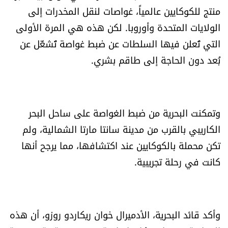
العالم
منتج للكوكايين عالمياً، غواصات لنقل المخدرات إلى
الولايات المتحدة وأوروبا. لكن هذه هي المرة الأولى
الصحافة الإسرائيلية
التي تُعلن فيها السلطات عن ضبط غواصة تُشغّل عن
بُعد دون الحاجة إلى طاقم بشري.
ثقافة وفنون
فصل من كتاب
وتمكنت البحرية من ضبط الغواصة على ساحل البحر
اقرأ تضحك
الكاريبي بالقرب من مدينة سانتا مارتا الشمالية، ولم
تكن محملة بالكوكايين عند اكتشافها، مما يرجح أنها
كاميرا
كانت في رحلة تجريبية.
سجالات
صحّة وصحن
وأكد قائد البحرية، الأدميرال خوان ريكاردو روزو، أن هذه