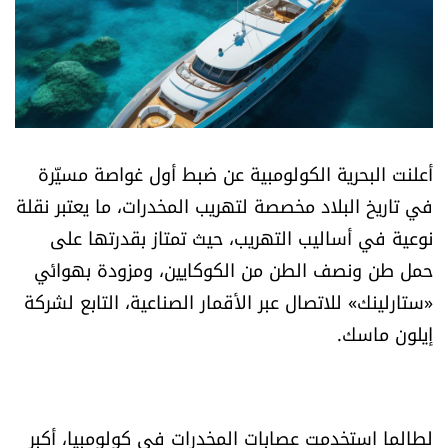
أسرار
متفرقات
نداء القرّاء
أعلنت البحرية الكولومبية عن ضبط أول غواصة مسيّرة
خاص الموقع
في تاريخ البلاد مخصصة لتهريب المخدرات، ما يعتبر نقلة
نوعية في أساليب التهريب، حيث تمتاز بقدرتها على
كتّابنا
حمل طن ونصف الطن من الكوكايين، ومزودة بهوائي
«ستارلينك» للاتصال عبر الأقمار الصناعية، التابع لشركة
تحت المجهر
إيلون ماسك.
آراء
اقتصاد
لطالما استخدمت عصابات المخدرات في كولومبيا، أكبر