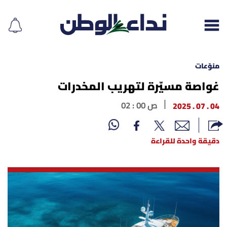
منوّعات
غواصة مسيّرة لتهريب المخدرات
إقرأ الجريدة
04 . 07 . 2025
02 : 00 ص
لبنان
دقيقة واحدة للقراءة
الغلاف
نداء اليوم
محليات