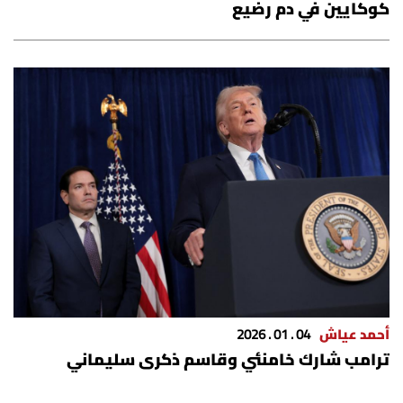
كوكايين في دم رضيع
أحمد عياش
04 . 01 . 2026
ترامب شارك خامنئي وقاسم ذكرى سليماني