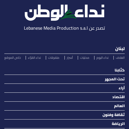
تصدر عن Lebanese Media Production s.a.l
لبنان
الغلاف
نداء اليوم
محليات
أسرار
متفرقات
نداء القرّاء
خاص الموقع
كتّابنا
تحت المجهر
آراء
اقتصاد
العالم
ثقافة وفنون
الرياضة