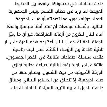
جاءت متكاملة في مضمونها، جامعة بين الخطوط
العالم
العريضة لما ورد في خطاب القسم لرئيس الجمهورية
الصحافة الإسرائيلية
العماد جوزاف عون، وما تضمنته أولويات الحكومة
الحالية، ومُحمّلة بتوقّعات أن تفتح أفقًا سياسيًا واسعًا
ثقافة وفنون
أمام لبنان للخروج من أزماته المتراكمة. غير أن ما يميّز
الجولة المقبلة هو أن لبنان أعدّ رده هذه المرة على نار
فصل من كتاب
ثلاثية هادئة بين الرؤساء الثلاثة، ضمن لجنة رئاسية
عقدت سلسلة اجتماعات متتالية في القصر الجمهوري،
اقرأ تضحك
وانتهت إلى بلورة رؤية لبنانية بصياغة وطنية توازي
الورقة الأميركية من حيث الشمول، وتتمايز عنها من
كاميرا
حيث المرجعية، إذ تنطلق من الدستور اللبناني وميثاق
سجالات
جامعة الدول العربية لتثبيت السيادة الكاملة للدولة.
صحّة وصحن