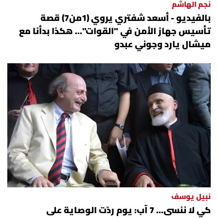
نجم الهاشم
بالفيديو - أسعد شفتري يروي (1من7) قصة
تأسيس جهاز الأمن في "القوات"... هكذا بدأنا مع
ميشال يارد وجوني عبدو
نبيل يوسف
كي لا ننسى... 7 آب: يوم ردّت الوصاية على