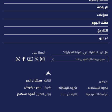
الرياضة
منوّعات
حظّك اليوم
للتاريخ
فيديو
هل تريد الاشتراك في نشرتنا الاخباريّة؟
تابعنا على
الناشر
ميشال المر
من نحن
شريك
عمر حرفوش
شروط الإستخدام
شروط الإشتراك
رئيس التحرير
أمجد اسكندر
سياسة الخصوصية
للتواصل معنا