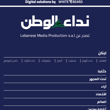
Digital solutions by
تصدر عن Lebanese Media Production s.a.l
لبنان
الغلاف
نداء اليوم
محليات
أسرار
متفرقات
نداء القرّاء
خاص الموقع
كتّابنا
تحت المجهر
آراء
اقتصاد
العالم
ثقافة وفنون