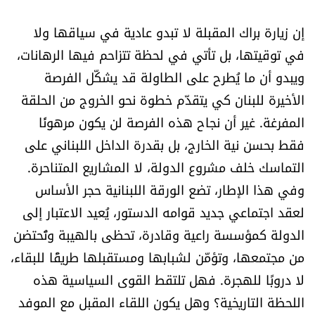
إن زيارة براك المقبلة لا تبدو عادية في سياقها ولا
في توقيتها، بل تأتي في لحظة تتزاحم فيها الرهانات،
ويبدو أن ما يُطرح على الطاولة قد يشكّل الفرصة
الأخيرة للبنان كي يتقدّم خطوة نحو الخروج من الحلقة
المفرغة. غير أن نجاح هذه الفرصة لن يكون مرهونًا
فقط بحسن نية الخارج، بل بقدرة الداخل اللبناني على
التماسك خلف مشروع الدولة، لا المشاريع المتناحرة.
وفي هذا الإطار، تضع الورقة اللبنانية حجر الأساس
لعقد اجتماعي جديد قوامه الدستور، يُعيد الاعتبار إلى
الدولة كمؤسسة راعية وقادرة، تحظى بالهيبة وتُحتضن
من مجتمعها، وتؤمّن لشبابها ومستقبلها طريقًا للبقاء،
لا دروبًا للهجرة. فهل تلتقط القوى السياسية هذه
اللحظة التاريخية؟ وهل يكون اللقاء المقبل مع الموفد