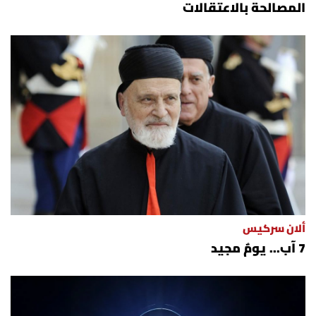
المصالحة بالاعتقالات
ألان سركيس
7 آب... يومٌ مجيد