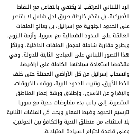
الرد اللبناني المرتقب لا يكتفي بالتفاعل مع النقاط
الرياضة
الأميركية، بل يقدّم خارطة طريق لحل شامل لا يقتصر
منوّعات
على الحدود الجنوبية مع إسرائيل، بل يعالج الملفات
العالقة على الحدود الشمالية مع سوريا، وأزمة النزوح،
حظّك اليوم
ويطرح مقاربة شاملة لمجمل الملفات الداخلية. ويرتكز
هذا التصور اللبناني على المبادئ الثابتة للدولة، وفي
للتاريخ
مقدّمها استعادة سيادتها الكاملة على أراضيها،
وانسحاب إسرائيل من كل الأراضي المحتلة حتى خلف
فيديو
الخط الأزرق، وتثبيت الحدود البرية، ووقف الخروقات،
والإفراج عن الأسرى، وإطلاق ورشة إعمار المناطق
من نحن
المتضررة، إلى جانب بدء مفاوضات جدية مع سوريا
لترسيم الحدود وضبط المعابر وبحث كل الملفات الثنائية
للتواصل معنا
بلا استثناء، من منطلق الندية والتكافؤ بين الدولتين،
شروط الاستخدام
وعلى قاعدة احترام السيادة المتبادلة.