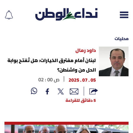
محليات
داود رمال
إقرأ الجريدة
لبنان أمام مفترق الخيارات: هل تُفتح بوابة
الحل من واشنطن؟
لبنان
05 . 07 . 2025
02 : 00 ص
الغلاف
5 دقائق للقراءة
نداء اليوم
محليات