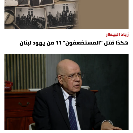
زياد البيطار
هكذا قتل "المستضعفون" 11 من يهود لبنان