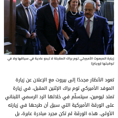
أسرار
متفرقات
نداء القرّاء
خاص الموقع
زيارة المبعوث الأميركي توم براك المقبلة لا تبدو عادية في سياقها ولا في
كتّابنا
توقيتها (رويترز)
تعود الأنظار مجددًا إلى بيروت مع الإعلان عن زيارة
تحت المجهر
الموفد الأميركي توم براك الإثنين المقبل، في زيارة
آراء
تمتد ليومين، سيتسلّم في خلالها الرد الرسمي اللبناني
على الورقة الأميركية التي سبق أن طرحها في زيارته
اقتصاد
الأولى. هذه الورقة لم تكن مجرد مبادرة عابرة، بل