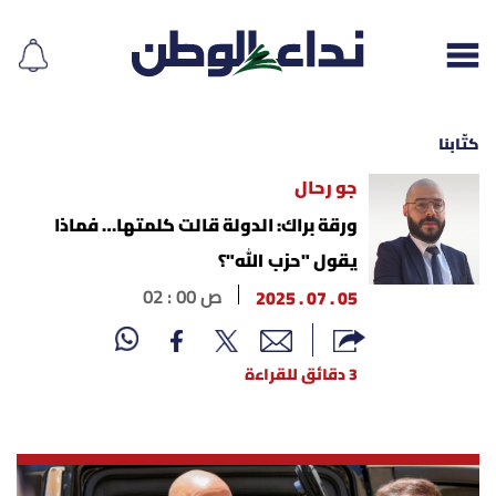
كتّابنا
جو رحال
إقرأ الجريدة
ورقة براك: الدولة قالت كلمتها… فماذا
يقول "حزب الله"؟
لبنان
05 . 07 . 2025
02 : 00 ص
الغلاف
3 دقائق للقراءة
نداء اليوم
محليات