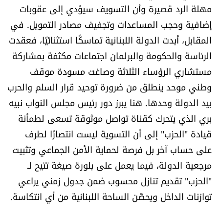
مهلة الرد قصيرة وأن التسويف سيؤدي إلى عقوبات
الرياضة
إضافية وحجب المساعدات وتجفيف مصادر التمويل. في
المقابل، أبدت الدولة اللبنانية تماسكًا استثنائيًا، فعقدت
منوّعات
الرئاسة والحكومة والبرلمان اجتماعات مكثفة بمشاركة
حظّك اليوم
مستشاري الرؤساء الثلاثة وصاغت مسودة موقف
وطني موحد ينطلق من ضرورة توحيد قرار السلم والحرب
للتاريخ
بيد الدولة وحدها. هنا يبرز دور رئيس مجلس النواب نبيه
بري الذي يتحرك كقناة تواصل موثوقة تسعى لطمأنة
فيديو
قيادة "الحزب" إلى أن التسوية ليست انتصارًا لطرف
على حساب آخر بل فرصة لحماية الأمن الجماعي وتثبيت
من نحن
مرجعية الدولة، فيما يعمل على بلورة صيغة تتيح لـ
"الحزب" تقديم تنازل محسوب ضمن جدول زمني يراعي
للتواصل معنا
توازنات الداخل ويحصّن الساحة اللبنانية من أي انتكاسة.
شروط الاستخدام