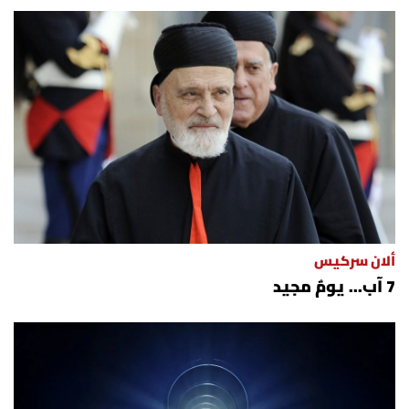
ألان سركيس
7 آب... يومٌ مجيد