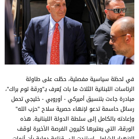
أسرار
متفرقات
نداء القرّاء
خاص الموقع
كتّابنا
في لحظة سياسية مفصلية، حطّت على طاولة
الرئاسات اللبنانية الثلاث ما بات يُعرف بـ"ورقة توم براك"،
تحت المجهر
مبادرة جاءت بتنسيق أميركي - أوروبي - خليجي تحمل
رسائل حاسمة تدعو لإنهاء حصرية سلاح "حزب الله"
آراء
وإعادته بالكامل إلى سلطة الدولة اللبنانية. هذه
الورقة، التي يعتبرها كثيرون الفرصة الأخيرة لوقف
اقتصاد
الانهيار الشامل، استندت إلى قناعة دولية بأن أزمات