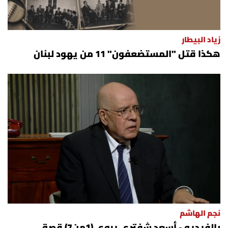
زياد البيطار
هكذا قتل "المستضعفون" 11 من يهود لبنان
نجم الهاشم
بالفيديو - أسعد شفتري يروي (1من7) قصة