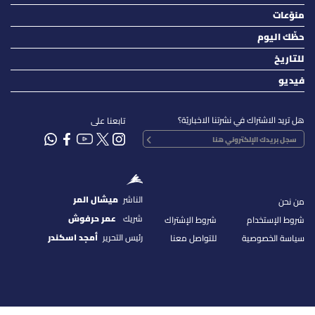
منوّعات
حظّك اليوم
للتاريخ
فيديو
هل تريد الاشتراك في نشرتنا الاخباريّة؟
تابعنا على
الناشر
ميشال المر
من نحن
شريك
عمر حرفوش
شروط الإستخدام
شروط الإشتراك
رئيس التحرير
أمجد اسكندر
سياسة الخصوصية
للتواصل معنا