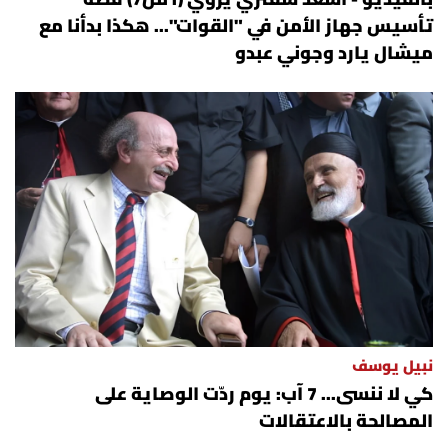
تأسيس جهاز الأمن في "القوات"... هكذا بدأنا مع
ميشال يارد وجوني عبدو
نبيل يوسف
كي لا ننسى... 7 آب: يوم ردّت الوصاية على
المصالحة بالاعتقالات