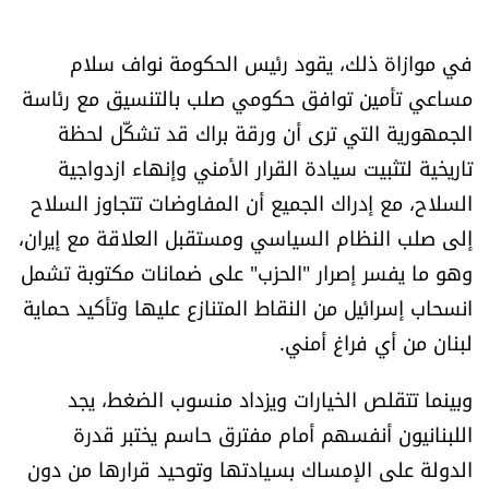
شروط الإشتراك
في موازاة ذلك، يقود رئيس الحكومة نواف سلام
مساعي تأمين توافق حكومي صلب بالتنسيق مع رئاسة
Digital solutions by
الجمهورية التي ترى أن ورقة براك قد تشكّل لحظة
تاريخية لتثبيت سيادة القرار الأمني وإنهاء ازدواجية
السلاح، مع إدراك الجميع أن المفاوضات تتجاوز السلاح
إلى صلب النظام السياسي ومستقبل العلاقة مع إيران،
وهو ما يفسر إصرار "الحزب" على ضمانات مكتوبة تشمل
انسحاب إسرائيل من النقاط المتنازع عليها وتأكيد حماية
لبنان من أي فراغ أمني.
وبينما تتقلص الخيارات ويزداد منسوب الضغط، يجد
اللبنانيون أنفسهم أمام مفترق حاسم يختبر قدرة
الدولة على الإمساك بسيادتها وتوحيد قرارها من دون