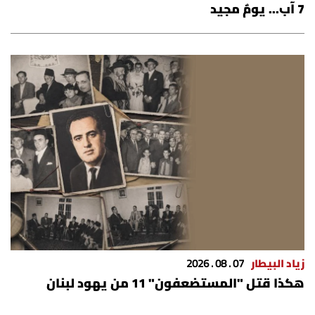
7 آب... يومٌ مجيد
زياد البيطار
07 . 08 . 2026
هكذا قتل "المستضعفون" 11 من يهود لبنان