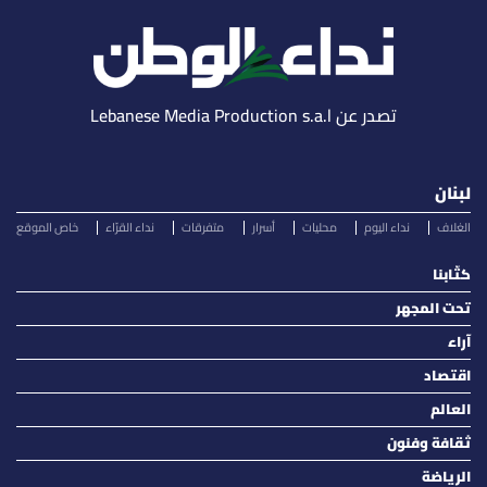
تصدر عن Lebanese Media Production s.a.l
لبنان
الغلاف
نداء اليوم
محليات
أسرار
متفرقات
نداء القرّاء
خاص الموقع
كتّابنا
تحت المجهر
آراء
اقتصاد
العالم
ثقافة وفنون
الرياضة