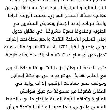
العالم
لبنان المالية والسيادية لن تجد مخرجًا مستدامًا من دون
معالجة مسألة السلاح الموازي. تضمنت الورقة التزامًا
الصحافة الإسرائيلية
واضحًا ببرنامج إعادة الإعمار وتعويض المتضررين في
الجنوب، وصندوقًا تنمويًا مشروطًا، في مقابل جدول
ثقافة وفنون
زمني لتسليم الأسلحة الثقيلة والمتوسطة تحت إشراف
دولي وتطبيق القرار 1701 بلا استثناءات وضمانات أمنية
فصل من كتاب
تحول دون أي فراغ قد تستغله أطراف داخلية أو خارجية.
اقرأ تضحك
حتى اللحظة، لم يعلن "حزب الله" موقفًا قاطعًا، إذ يرى
كاميرا
في الطرح تهديدًا لجوهر دوره في مواجهة إسرائيل
وموقعه ضمن معادلات الإقليم، إلا أنه يواجه في
سجالات
المقابل ضغوطًا غير مسبوقة مع ضيق هوامش
المناورة وتفاقم الأزمة المالية وارتفاع منسوب الضغط
صحّة وصحن
الشعبي والدولي، بينما حذرت الولايات المتحدة من أن