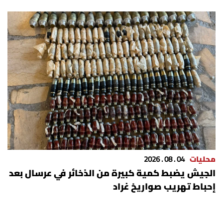
محليات
04 . 08 . 2026
الجيش يضبط كمية كبيرة من الذخائر في عرسال بعد
إحباط تهريب صواريخ غراد