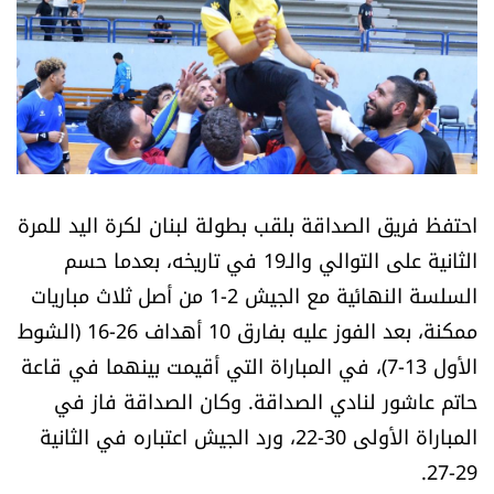
أسرار
متفرقات
نداء القرّاء
خاص الموقع
احتفظ فريق الصداقة بلقب بطولة لبنان لكرة اليد للمرة
الثانية على التوالي والـ19 في تاريخه، بعدما حسم
كتّابنا
السلسة النهائية مع الجيش 2-1 من أصل ثلاث مباريات
ممكنة، بعد الفوز عليه بفارق 10 أهداف 26-16 (الشوط
تحت المجهر
الأول 13-7)، في المباراة التي أقيمت بينهما في قاعة
آراء
حاتم عاشور لنادي الصداقة. وكان الصداقة فاز في
المباراة الأولى 30-22، ورد الجيش اعتباره في الثانية
اقتصاد
29-27.