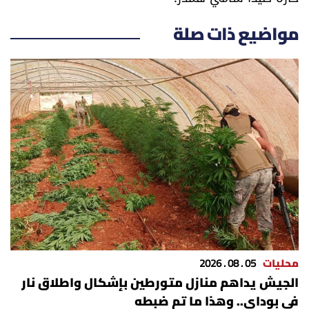
مواضيع ذات صلة
محليات
05 . 08 . 2026
الجيش يداهم منازل متورطين بإشكال واطلاق نار
في بوداي.. وهذا ما تم ضبطه