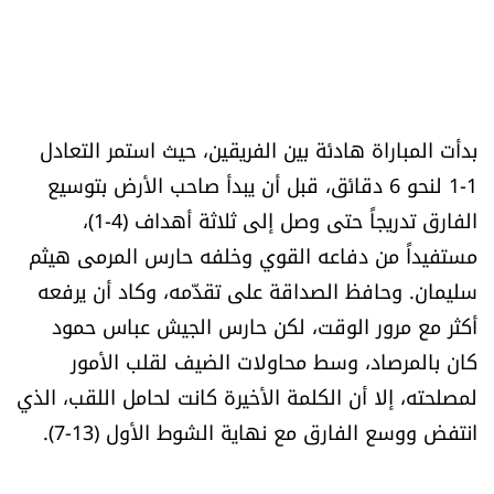
العالم
الصحافة الإسرائيلية
بدأت المباراة هادئة بين الفريقين، حيث استمر التعادل
ثقافة وفنون
1-1 لنحو 6 دقائق، قبل أن يبدأ صاحب الأرض بتوسيع
فصل من كتاب
الفارق تدريجاً حتى وصل إلى ثلاثة أهداف (4-1)،
مستفيداً من دفاعه القوي وخلفه حارس المرمى هيثم
اقرأ تضحك
سليمان. وحافظ الصداقة على تقدّمه، وكاد أن يرفعه
أكثر مع مرور الوقت، لكن حارس الجيش عباس حمود
كاميرا
كان بالمرصاد، وسط محاولات الضيف لقلب الأمور
سجالات
لمصلحته، إلا أن الكلمة الأخيرة كانت لحامل اللقب، الذي
انتفض ووسع الفارق مع نهاية الشوط الأول (13-7).
صحّة وصحن