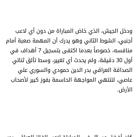
الرياضة
منوّعات
ودخل الجيش، الذي خاض المباراة من دون أي لاعب
أجنبي، الشوط الثاني وهو يدرك أن المهمة صعبة أمام
حظّك اليوم
منافسه، خصوصاً بعدما اكتفى بتسجيل 7 أهداف في
للتاريخ
أول 30 دقيقة، ولم يحدث أي تغيير، وسط تألق ثنائي
الصداقة العراقي بدر الدين حمودي والسوري علي
فيديو
عاصي، لتنتهي المواجهة الحاسمة بفوز كبير لأصحاب
الأرض.
من نحن
للتواصل معنا
شروط الاستخدام
كان أفضل مسجّل في المباراة لاعب الفائز العراقي بدر