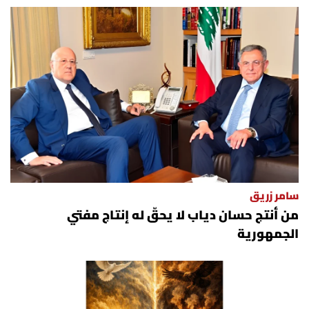
سامر زريق
من أنتج حسان دياب لا يحقّ له إنتاج مفتي
الجمهورية