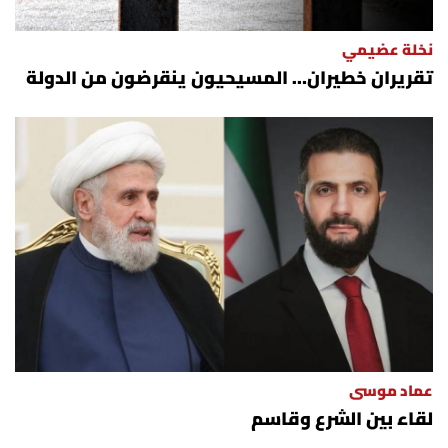
نخلة عضيمي
تقريران خطيران… المسيحيون ينقرضون من الدولة
عماد موسى
لقاء بين الشرع وقاسم