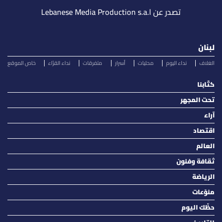
تصدر عن Lebanese Media Production s.a.l
لبنان
الغلاف
نداء اليوم
محليات
أسرار
متفرقات
نداء القرّاء
خاص الموقع
كتّابنا
تحت المجهر
آراء
اقتصاد
العالم
ثقافة وفنون
الرياضة
منوّعات
حظّك اليوم