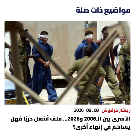
الرياضة
مواضيع ذات صلة
منوّعات
حظّك اليوم
للتاريخ
فيديو
من نحن
ريشار حرفوش
08 . 08 . 2026
للتواصل معنا
الأسرى بين الـ2006 و2026… ملف أشعل حربًا فهل
يساهم في إنهاء أخرى؟
شروط الاستخدام