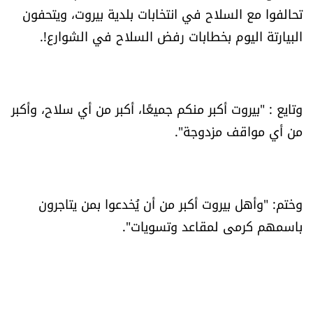
تحالفوا مع السلاح في انتخابات بلدية بيروت، ويتحفون
العالم
البيارتة اليوم بخطابات رفض السلاح في الشوارع!.
الصحافة الإسرائيلية
ثقافة وفنون
وتايع : "بيروت أكبر منكم جميعًا، أكبر من أي سلاح، وأكبر
من أي مواقف مزدوجة".
فصل من كتاب
اقرأ تضحك
وختم: "وأهل بيروت أكبر من أن يُخدعوا بمن يتاجرون
كاميرا
باسمهم كرمى لمقاعد وتسويات".
سجالات
صحّة وصحن