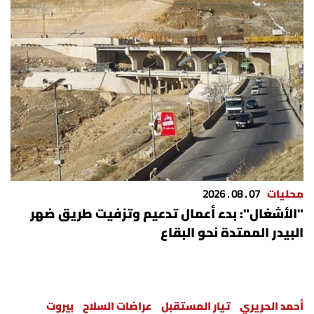
محليات
07 . 08 . 2026
"الأشغال": بدء أعمال تدعيم وتزفيت طريق ضهر
البيدر الممتدة نحو البقاع
أحمد الحريري
تيار المستقبل
عراضات السلاح
بيروت