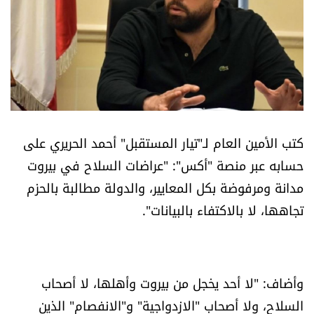
أسرار
متفرقات
نداء القرّاء
خاص الموقع
كتب الأمين العام لـ"تيار المستقبل" أحمد الحريري على
حسابه عبر منصة "أكس": "عراضات السلاح في بيروت
كتّابنا
مدانة ومرفوضة بكل المعايير، والدولة مطالبة بالحزم
تجاهها، لا بالاكتفاء بالبيانات".
تحت المجهر
آراء
وأضاف: "لا أحد يخجل من بيروت وأهلها، لا أصحاب
اقتصاد
السلاح، ولا أصحاب "الازدواجية" و"الانفصام" الذين