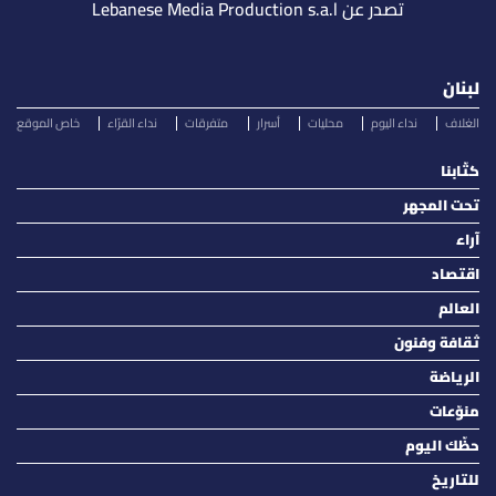
تصدر عن Lebanese Media Production s.a.l
لبنان
الغلاف
نداء اليوم
محليات
أسرار
متفرقات
نداء القرّاء
خاص الموقع
كتّابنا
تحت المجهر
آراء
اقتصاد
العالم
ثقافة وفنون
الرياضة
منوّعات
حظّك اليوم
للتاريخ