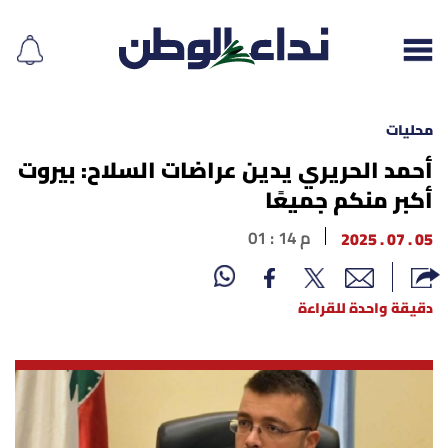
محليات
أحمد الحريري يدين عراضات السلاح: بيروت
أكبر منكم جميعًا
إقرأ الجريدة
05 . 07 . 2025
01 : 14 م
لبنان
الغلاف
دقيقة واحدة للقراءة
نداء اليوم
محليات