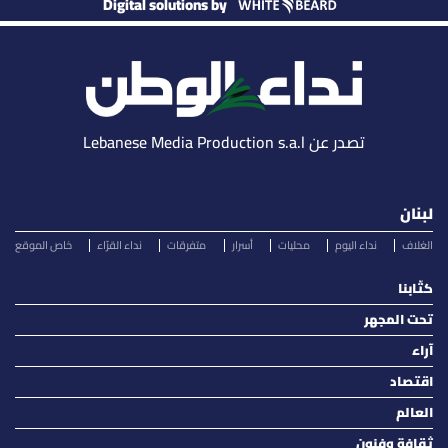
Digital solutions by
تصدر عن Lebanese Media Production s.a.l
لبنان
الغلاف
نداء اليوم
محليات
أسرار
متفرقات
نداء القرّاء
خاص الموقع
كتّابنا
تحت المجهر
آراء
اقتصاد
العالم
ثقافة وفنون