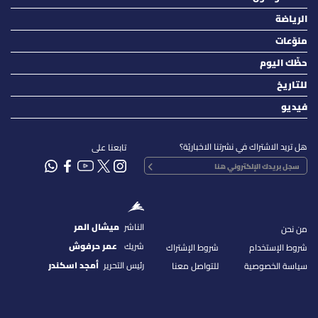
الرياضة
منوّعات
حظّك اليوم
للتاريخ
فيديو
هل تريد الاشتراك في نشرتنا الاخباريّة؟
تابعنا على
الناشر
ميشال المر
من نحن
شريك
عمر حرفوش
شروط الإستخدام
شروط الإشتراك
رئيس التحرير
أمجد اسكندر
سياسة الخصوصية
للتواصل معنا