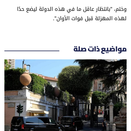
العالم
وختم، "بانتظار عاقل ما في هذه الدولة ليضع حدًا
لهذه المهزلة قبل فوات الأوان".
الصحافة الإسرائيلية
ثقافة وفنون
مواضيع ذات صلة
فصل من كتاب
اقرأ تضحك
كاميرا
سجالات
صحّة وصحن