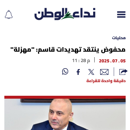
محليات
محفوض ينتقد تهديدات قاسم: "مهزلة"
إقرأ الجريدة
05 . 07 . 2025
11 : 28 م
لبنان
دقيقة واحدة للقراءة
الغلاف
نداء اليوم
محليات