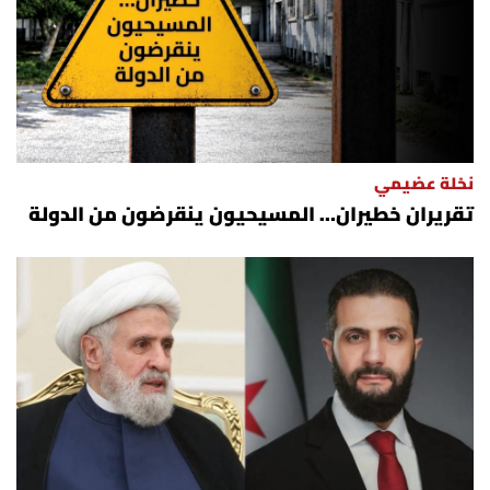
نخلة عضيمي
تقريران خطيران… المسيحيون ينقرضون من الدولة