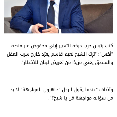
أسرار
متفرقات
نداء القرّاء
كتب رئيس حزب حركة التغيير إيلي محفوض عبر منصة
خاص الموقع
"أكس": "تُرٍكَ الشيخ نعيم قاسم يغرّد خارج سرب العقل
والمنطق يعني مزيدًا من تعريض لبنان للأخطار".
كتّابنا
تحت المجهر
وأضاف "عندما يقول الرجل "جاهزون للمواجهة" لا بد
آراء
من سؤاله مواجهة مَن يا شيخ؟".
اقتصاد