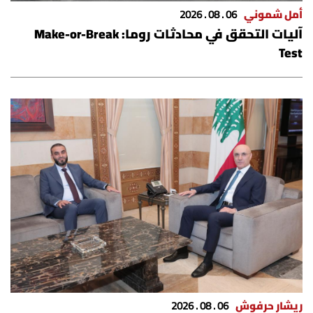
شروط الإشتراك
أمل شموني
06 . 08 . 2026
آليات التحقق في محادثات روما: Make-or-Break
Test
Digital solutions by
ريشار حرفوش
06 . 08 . 2026