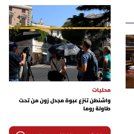
محليات
واشنطن تنزع عبوة مجدل زون من تحت
طاولة روما