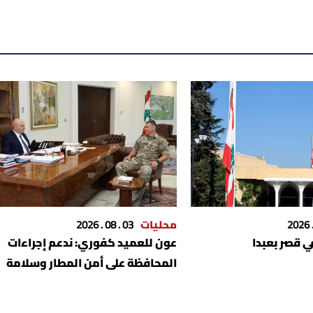
محليات
03 . 08 . 2026
 قصر بعبدا
عون للعميد كفوري: ندعم إجراءات
المحافظة على أمن المطار وسلامة
المسافرين