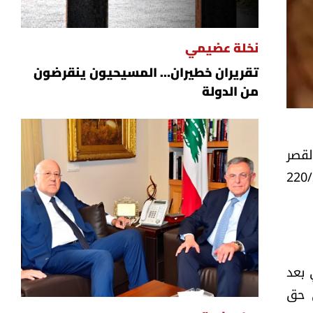
نخلة عضيمي
تقريران خطيران… المسيحيون ينقرضون
من الدولة
لقصر
يف، بل بداية لتطبيق شامل لأحكام القانون 220/2000
 بعد
2، والتي تؤكد على حق