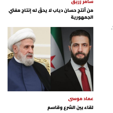
سامر زريق
من أنتج حسان دياب لا يحقّ له إنتاج مفتي
الجمهورية
عماد موسى
لقاء بين الشرع وقاسم