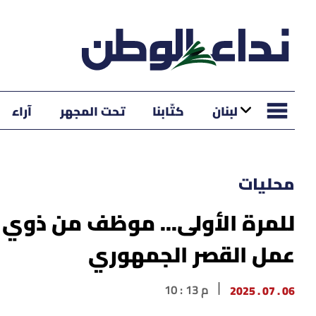
لبنان
كتّابنا
تحت المجهر
آراء
محليات
للمرة الأولى... موظف من ذوي 
عمل القصر الجمهوري
06 . 07 . 2025
10 : 13 م