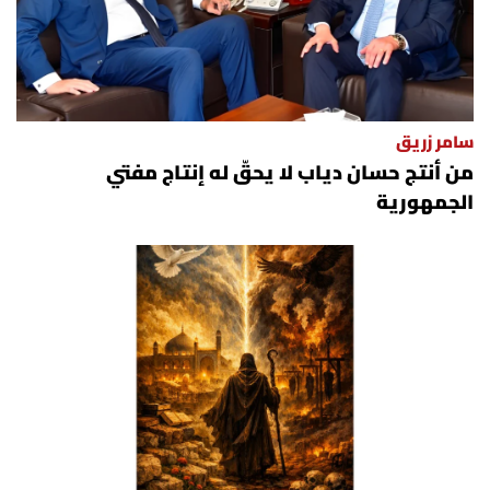
الرياضة
منوّعات
سامر زريق
حظّك اليوم
من أنتج حسان دياب لا يحقّ له إنتاج مفتي
الجمهورية
للتاريخ
فيديو
من نحن
للتواصل معنا
شروط الاستخدام