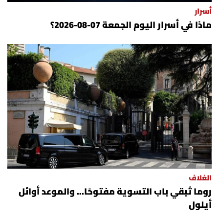
شروط الإشتراك
أسرار
ماذا في أسرار اليوم الجمعة 07-08-2026؟
Digital solutions by
الغلاف
روما تُبقي باب التسوية مفتوحًا... والموعد أوائل
أيلول