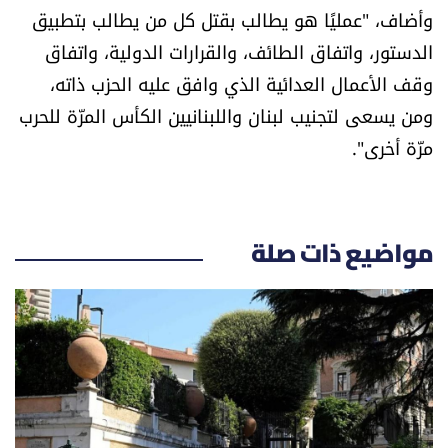
وأضاف، "عمليًا هو يطالب بقتل كل من يطالب بتطبيق
العالم
الدستور، واتفاق الطائف، والقرارات الدولية، واتفاق
الصحافة الإسرائيلية
وقف الأعمال العدائية الذي وافق عليه الحزب ذاته،
ومن يسعى لتجنيب لبنان واللبنانيين الكأس المرّة للحرب
ثقافة وفنون
مرّة أخرى".
فصل من كتاب
اقرأ تضحك
مواضيع ذات صلة
كاميرا
سجالات
صحّة وصحن