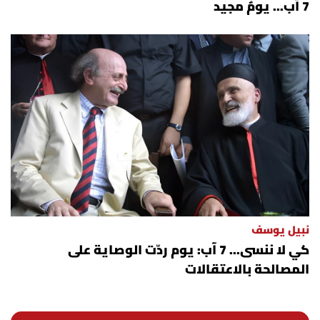
7 آب... يومٌ مجيد
نبيل يوسف
كي لا ننسى... 7 آب: يوم ردّت الوصاية على
المصالحة بالاعتقالات