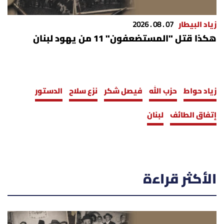
زياد البيطار
07 . 08 . 2026
هكذا قتل "المستضعفون" 11 من يهود لبنان
زياد حواط
حزب الله
فيصل شكر
نزع سلاح
الدستور
إتفاق الطائف
لبنان
الأكثر قراءة