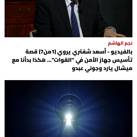
نجم الهاشم
بالفيديو - أسعد شفتري يروي (1من7) قصة
تأسيس جهاز الأمن في "القوات"... هكذا بدأنا مع
ميشال يارد وجوني عبدو