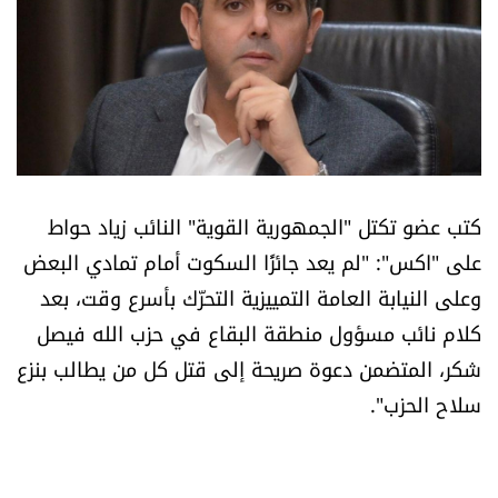
أسرار
متفرقات
نداء القرّاء
خاص الموقع
كتب عضو تكتل "الجمهورية القوية" النائب زياد حواط
على "اكس": "لم يعد جائزًا السكوت أمام تمادي البعض
كتّابنا
وعلى النيابة العامة التمييزية التحرّك بأسرع وقت، بعد
كلام نائب مسؤول منطقة البقاع في حزب الله فيصل
تحت المجهر
شكر، المتضمن دعوة صريحة إلى قتل كل من يطالب بنزع
آراء
سلاح الحزب".
اقتصاد