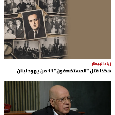
زياد البيطار
هكذا قتل "المستضعفون" 11 من يهود لبنان