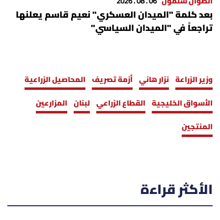
أنطوان سلمون
06 . 08 . 2026
بعد كلمة "الميدان العسكري" نعيم قاسم يعلنها
تراجعاً في "الميدان السياسي"
وزير الزراعة
نزار هاني
أزمة تصريف
المحاصيل الزراعية
الأسواق الخليجية
القطاع الزراعي
لبنان
المزارعين
المنتجين
الأكثر قراءة