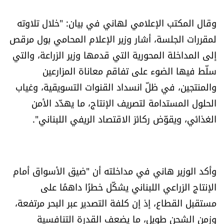
العالم
وقال المكتب الإعلامي لهاني في بيان: "خلال تلاوته
الصحافة الإسرائيلية
لمقررات الجلسة، أشار وزير الإعلام المحامي بول مرقص
إلى المداخلة المحورية التي قدمها وزير الزراعة، والتي
ثقافة وفنون
سلّط فيها الضوء على تفاقم معاناة المزارعين
والمنتجين، في ظلّ انسداد القنوات التسويقية، وغياب
فصل من كتاب
الحلول المستدامة لتصريف الإنتاج، ما يهدّد الأمن
الغذائي، ويقوّض ركائز الاقتصاد الريفي اللبناني".
اقرأ تضحك
كاميرا
وأكد الوزير هاني في مداخلته أن "ضيق الأسواق أمام
سجالات
الإنتاج الزراعي اللبناني يشكّل خطرًا داهمًا على
مستقبل القطاع، إذ إن كلفة التصدير عبر البحر مرتفعة،
صحّة وصحن
وزمن الشحن طويل، ما يضعف القدرة التنافسية