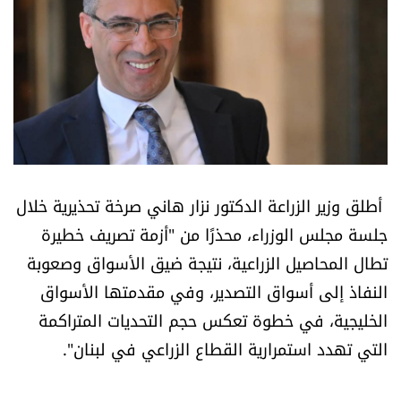
أسرار
متفرقات
نداء القرّاء
خاص الموقع
أطلق وزير الزراعة الدكتور نزار هاني صرخة تحذيرية خلال
كتّابنا
جلسة مجلس الوزراء، محذرًا من "أزمة تصريف خطيرة
تطال المحاصيل الزراعية، نتيجة ضيق الأسواق وصعوبة
تحت المجهر
النفاذ إلى أسواق التصدير، وفي مقدمتها الأسواق
الخليجية، في خطوة تعكس حجم التحديات المتراكمة
آراء
التي تهدد استمرارية القطاع الزراعي في لبنان".
اقتصاد