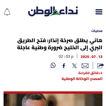
محليات
هاني يطلق صرخة إنذار: فتح الطريق
البري إلى الخليج ضرورة وطنية عاجلة
إقرأ الجريدة
13 . 07 . 2025
02 : 03 م
لبنان
الغلاف
4 دقائق للقراءة
المصدر: الوكالة الوطنية
نداء اليوم
محليات