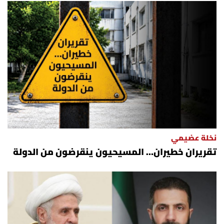
نخلة عضيمي
تقريران خطيران… المسيحيون ينقرضون من الدولة