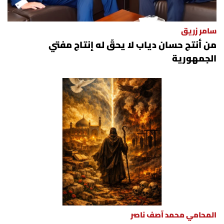
سامر زريق
من أنتج حسان دياب لا يحقّ له إنتاج مفتي
الجمهورية
المحامي محمد آصف ناصر