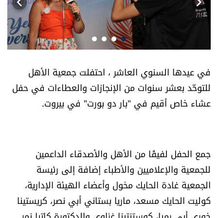
أسرار
متفرقات
نداء القرّاء
في عيدها السنوي العاشر ، احتفلت جمعية الأهل
للتوحّد بعشر سنوات من الإنجازات والعطاءات في حفل
خاص الموقع
عشاء خاص أقيم في "بار دو بورت" في بيروت.
كتّابنا
تحت المجهر
جمع الحفل لفيفًا من الأهل والأصدقاء الداعمين
للجمعية والإعلاميين والأطباء إضافة إلى رئيسة
آراء
الجمعية غادة الحايك مخول وأعضاء الهيئة الإدارية،
كوليت الحايك مسعد، ماريا بستاني أبي نصر، كريستينا
اقتصاد
خوري أبي رميا، كوستنتينا غزاوي والدكتورة كاتيا نمر.