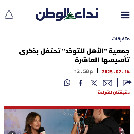
متفرقات
جمعية "الأهل للتوحّد" تحتفل بذكرى
تأسيسها العاشرة
إقرأ الجريدة
14 . 07 . 2025
12 : 58 م
لبنان
الغلاف
دقيقتان للقراءة
نداء اليوم
محليات