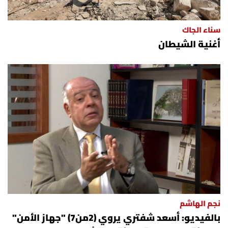
سناء الجاك
أغنية الشيطان
نجم الهاشم
بالفيديو: أسعد شفتري يروي (2من7) "جهاز الأمن"