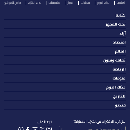
الغلاف
نداء اليوم
محليات
أسرار
متفرقات
نداء القرّاء
خاص الموقع
كتّابنا
تحت المجهر
آراء
اقتصاد
العالم
ثقافة وفنون
الرياضة
منوّعات
حظّك اليوم
للتاريخ
فيديو
هل تريد الاشتراك في نشرتنا الاخباريّة؟
تابعنا على