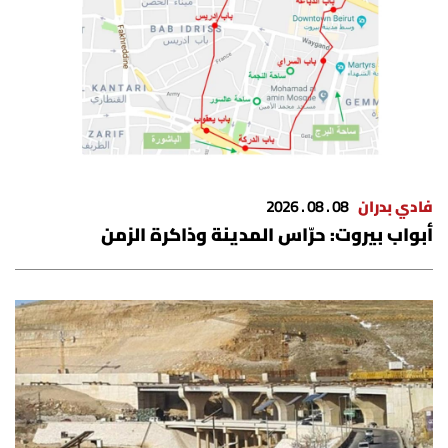
فادي بدران
08 . 08 . 2026
أبواب بيروت: حرّاس المدينة وذاكرة الزمن