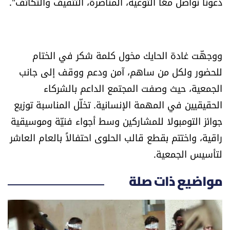
دعونا نواصل معًا التوعية، المناصرة، التثقيف والتكاتف".
الرياضة
منوّعات
ووجهّت غادة الحايك مخول كلمة شكر في الختام
حظّك اليوم
للحضور ولكل من ساهم، آمن ودعم ووقف إلى جانب
الجمعية، حيث وصفت المجتمع الداعم بالشركاء
للتاريخ
الحقيقيين في المهمة الإنسانية. تخلّل المناسبة توزيع
جوائز التومبولا للمشاركين وسط أجواء فنيّة وموسيقية
فيديو
راقية، واختتم بقطع قالب الحلوى احتفالاً بالعام العاشر
لتأسيس الجمعية.
من نحن
مواضيع ذات صلة
للتواصل معنا
شروط الاستخدام