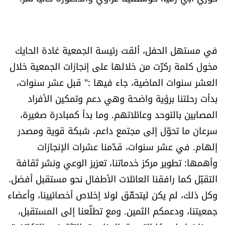
العالم
الصحافة الإسرائيلية
في مستهل الحفل، ألقت رئيسة الجمعية غادة الحايك
مخول كلمة ركزّت من خلالها على إنجازات الجمعية خلال
ثقافة وفنون
العشر سنوات الماضية، جاء فيها :" قبل عشر سنوات،
فصل من كتاب
بدأت رحلتنا برؤية واضحة وهي دعم وتمكين الأفراد
المصابين بالتوحد وعائلاتهم. وما بدأ كمبادرة صغيرة،
اقرأ تضحك
سرعان ما تحوّل إلى مجتمع داعم، شبكة قوية ومصدر
إلهام. في عشر سنوات، قدّمنا عشرات الإنجازات
كاميرا
وأهمها: تطوير مركز خدماتنا، تعزيز الوعي ونشر ثقافة
التقبّل كما رافقنا العائلات الأطفال نحو مستقبل أفضل.
سجالات
وكل ذلك، لم يكن ليتحقّق لولا إخلاص أخصائيينا، وأعضاء
صحّة وصحن
جمعيتنا، ودعمكم الثمين. ومع تطلّعنا إلى المستقبل،