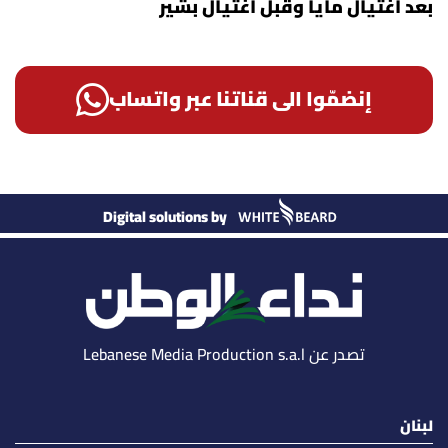
بعد اغتيال مايا وقبل اغتيال بشير
إنضمّوا الى قناتنا عبر واتساب
Digital solutions by
تصدر عن Lebanese Media Production s.a.l
لبنان