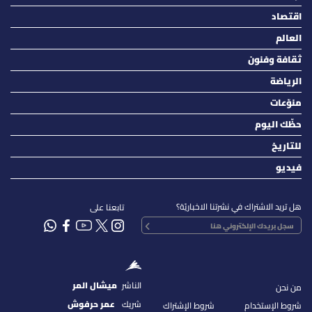
اقتصاد
العالم
ثقافة وفنون
الرياضة
منوّعات
حظّك اليوم
للتاريخ
فيديو
هل تريد الاشتراك في نشرتنا الاخباريّة؟
تابعنا على
الناشر
ميشال المر
من نحن
شريك
عمر حرفوش
شروط الإستخدام
شروط الإشتراك