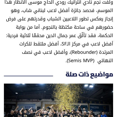
ولفت نجم نادي أنترانيك رودي الحاج موسى الأنظار هذا
الموسم، فحصد جائزة أفضل لاعب لبناني شاب، وهو
إنجاز يعكس تطور اللاعبين الشباب وقدرتهم على فرض
حضورهم في ساحة مكتظة بالنجوم. أما من بوابة
الحكمة، فقد تألّق عمر جمال الدين محققًا ثلاثية فردية:
أفضل لاعب في مركز الـSF، أفضل ملتقط للكرات
المرتدة (Rebounder)، وأفضل لاعب في نصف
النهائي (Semis MVP).
مواضيع ذات صلة