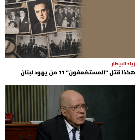
زياد البيطار
هكذا قتل "المستضعفون" 11 من يهود لبنان