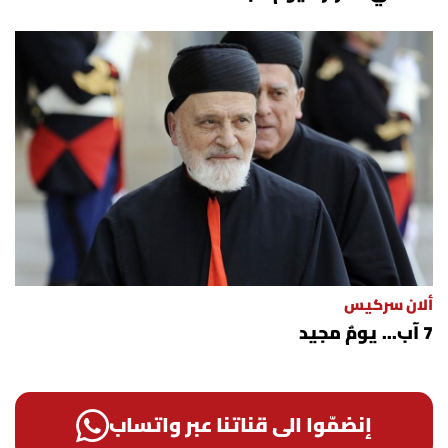
ألان سركيس
7 آب... يومٌ مجيد
إنضمّوا الى قناتنا عبر واتساب