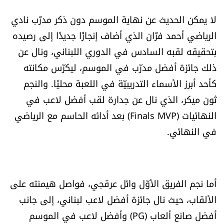
العالم
لا يمكن الحديث عن نهاية الموسم دون ذكر مدرّب نادي
الرياضي أحمد فرّان الذي أضاف إنجازًا جديدًا إلى رصيده
الصحافة الإسرائيلية
بتحقيقه لقبه السادس في الدوري اللبناني، ونال عن
ذلك جائزة أفضل مدرّب في الموسم، ليكرّس مكانته
ثقافة وفنون
كأحد أبرز الأسماء التدريبيّة في اللعبة محليًا. والنجم
فصل من كتاب
ثون ميكر، الذي نال عن جدارة لقب أفضل لاعب في
النهائيات (Finals MVP) بعد أدائه الحاسم مع الرياضي
اقرأ تضحك
في النهائي.
كاميرا
سجالات
أما نجم الفريق الأوّل وائل عرقجي، فواصل هيمنته على
الألقاب، حيث نال جائزة أفضل لاعب لبناني، إلى جانب
صحّة وصحن
أفضل صانع ألعاب (PG) وأفضل لاعب في الموسم