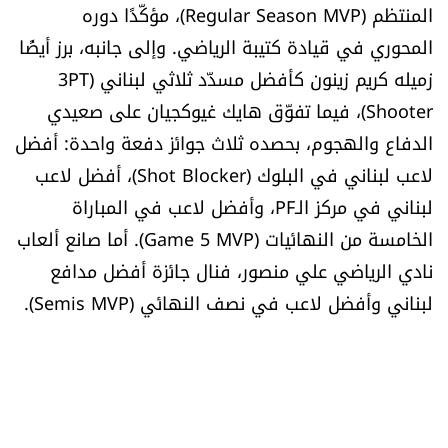
المنتظم (Regular Season MVP)، مؤكّدًا دوره
الرياضة
المحوري في قيادة كتيبة الرياضي. وإلى جانبه، برز أيضًا
زميله كريم زينون كأفضل مسدّد ثلاثي لبناني (3PT
منوّعات
Shooter)، فيما تفوّق هايك غيوكجيان على صعيدي
حظّك اليوم
الدفاع والهجوم، بحصده ثلاث جوائز دفعة واحدة: أفضل
لاعب لبناني في البلوك (Shot Blocker)، أفضل لاعب
للتاريخ
لبناني في مركز الـPF، وأفضل لاعب في المباراة
الخامسة من النهائيات (Game 5 MVP). أما صانع ألعاب
فيديو
نادي الرياضي علي منصور، فنال جائزة أفضل مدافع
لبناني وأفضل لاعب في نصف النهائي (Semis MVP).
من نحن
للتواصل معنا
شروط الاستخدام