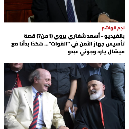
نجم الهاشم
بالفيديو - أسعد شفتري يروي (1من7) قصة
تأسيس جهاز الأمن في "القوات"... هكذا بدأنا مع
ميشال يارد وجوني عبدو