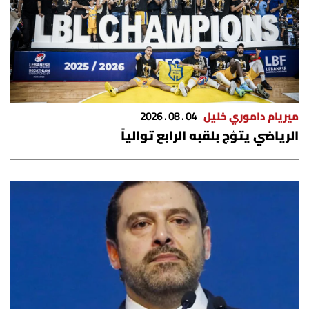
ميريام داموري خليل
04 . 08 . 2026
الرياضي يتوّج بلقبه الرابع توالياً