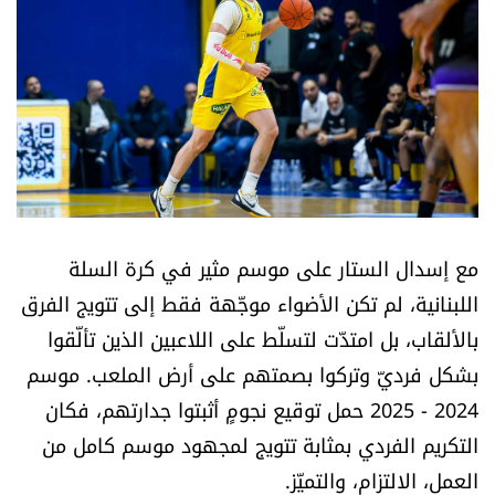
أسرار
متفرقات
نداء القرّاء
خاص الموقع
مع إسدال الستار على موسم مثير في كرة السلة
كتّابنا
اللبنانية، لم تكن الأضواء موجّهة فقط إلى تتويج الفرق
تحت المجهر
بالألقاب، بل امتدّت لتسلّط على اللاعبين الذين تألّقوا
بشكل فرديّ وتركوا بصمتهم على أرض الملعب. موسم
آراء
2024 - 2025 حمل توقيع نجومٍ أثبتوا جدارتهم، فكان
التكريم الفردي بمثابة تتويج لمجهود موسم كامل من
اقتصاد
العمل، الالتزام، والتميّز.