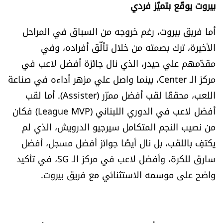
بيروت يوقّع بتميّز فردي
شروط الإشتراك
أما فريق بيروت، رغم خروجه من السباق في المراحل
الأخيرة، ترك بصمته من خلال تألّق أفراده، وفي
Digital solutions by
مقدّمهم علي حيدر، الذي نال جائزة أفضل لاعب في
مركز الـ Center، بينما واصل علي مزهر أداءه في صناعة
اللعب، محققًا لقب أفضل ممرّر (Assister). أما لقب
أفضل لاعب في الدوري اللبناني (League MVP) فكان
من نصيب النجم المتكامل سيرجيو الدرويش، الذي لم
يكتفِ باللقب، بل نال أيضًا جوائز أفضل مسجل، أفضل
سارق للكرة، وأفضل لاعب في مركز الـ SG، في تأكيد
واضح على موسمه الاستثنائي مع فريق بيروت.