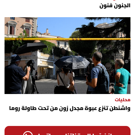
الجنون فنون
شروط الإشتراك
Digital solutions by
محليات
واشنطن تنزع عبوة مجدل زون من تحت طاولة روما