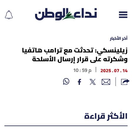
آخر الأخبار
زيلينسكي: تحدثت مع ترامب هاتفيا
وشكرته على قرار إرسال الأسلحة
إقرأ الجريدة
14 . 07 . 2025
10 : 59 م
لبنان
الغلاف
نداء اليوم
الأكثر قراءة
محليات