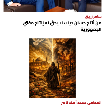
الرياضة
سامر زريق
منوّعات
من أنتج حسان دياب لا يحقّ له إنتاج مفتي
الجمهورية
حظّك اليوم
للتاريخ
فيديو
من نحن
للتواصل معنا
شروط الاستخدام
المحامي محمد آصف ناصر