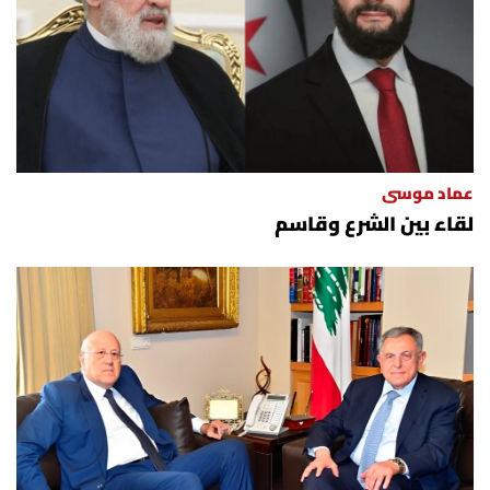
العالم
الصحافة الإسرائيلية
ثقافة وفنون
عماد موسى
فصل من كتاب
لقاء بين الشرع وقاسم
اقرأ تضحك
كاميرا
سجالات
صحّة وصحن