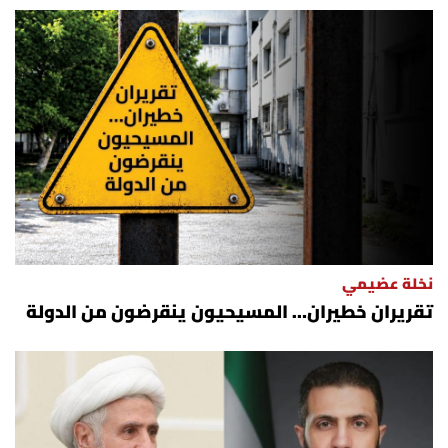
أسرار
متفرقات
نداء القرّاء
خاص الموقع
كتّابنا
نخلة عضيمي
تحت المجهر
تقريران خطيران… المسيحيون ينقرضون من الدولة
آراء
اقتصاد