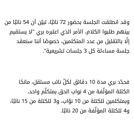
الرياضة
وقد انطلقت الجلسة بحضور 72 نائبًا، تبيّن أن 54 نائبًا من
منوّعات
بينهم طلبوا الكلام، الأمر الذي اعتبره بري "لا يستقيم
إلّا بالتقليل من عدد المتكلمين، خصوصًا أننا سنعقد
حظّك اليوم
جلسة مساءلة كل 3 جلسات تشريعية".
للتاريخ
فيديو
فحدّد بري مدة 10 دقائق لكلّ نائب مستقل، مانحًا
الكتلة المؤلّفة من 4 نواب الحق بمتكلّم واحد،
من نحن
وبمتكلمين للكتلة من 10 نوّاب، و3 للكتلة من 15 نائبًا،
و4 للكتلة المؤلّفة من 20 نائبًا.
للتواصل معنا
شروط الاستخدام