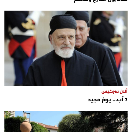
ألان سركيس
7 آب... يومٌ مجيد