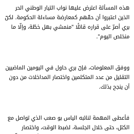
هذه المسألة اعترض عليها نواب التيار الوطني الحر
شروط الإشتراك
الذين اعتبروا أن حقّهم كمعارضة مساءلة الحكومة. لكنّ
بري أصرّ على قراره قائلًا "منمشي بهل خطّة، وإلّا ما
Digital solutions by
منخلص اليوم".
ووفق المعلومات، فإنّ بري حاول في اليومين الماضيين
التقليل من عدد المتكلمين واختصار المداخلات من دون
أن ينجح بذلك.
فأعطى المهمة لنائبه الياس بو صعب الذي تواصل مع
الكتل، حتى خلال الجلسة، لضبط الوقت، واختصار