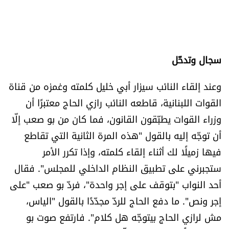
سجال وتدخّل
وعند إلقاء النائب سيزار أبي خليل كلمته وغمزه من قناة
القوات اللبنانية، قاطعه النائب رازي الحاج معتبرًا أن
وزراء القوات يطبّقون القانون، فما كان من بو صعب إلّا
أن توجّه إليه بالقول "هذه المرة الثانية التي تقاطع
فيها زميلًا لك أثناء إلقاء كلمته، وإذا تكرر الأمر
ستجبرني على تطبيق النظام الداخلي للمجلس". فقال
أحد النواب "بتوقف على إجر واحدة"، فردّ بو صعب "على
إجر ونص". ما دفع الحاج للردّ مجدّدًا بالقول "الياس،
مش لرازي الحاج بيتوجّه هل كلام". فارتفع صوت بو