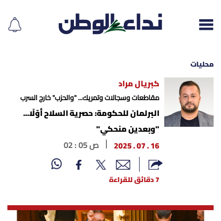
محليات
كبريال مراد
إقرأ الجريدة
مقاطعات وسجالات وتمريك... "والحزب" خارج السرب
البرلمان للحكومة: حصرية السلاح أوّلًا...
لبنان
"وبعدين منحكي"
16 . 07 . 2025
02 : 05 ص
الغلاف
نداء اليوم
7 دقائق للقراءة
محليات