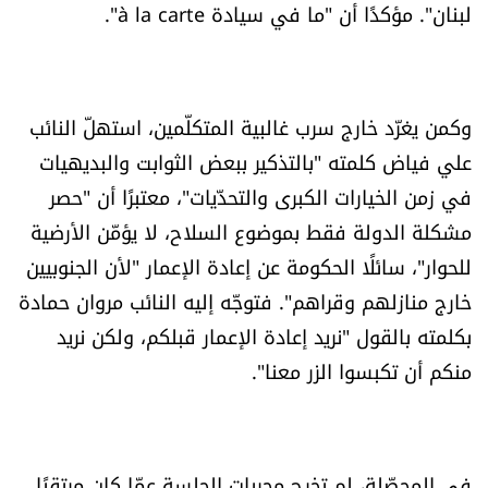
لبنان". مؤكدًا أن "ما في سيادة à la carte".
وكمن يغرّد خارج سرب غالبية المتكلّمين، استهلّ النائب
علي فياض كلمته "بالتذكير ببعض الثوابت والبديهيات
في زمن الخيارات الكبرى والتحدّيات"، معتبرًا أن "حصر
مشكلة الدولة فقط بموضوع السلاح، لا يؤمّن الأرضية
للحوار"، سائلًا الحكومة عن إعادة الإعمار "لأن الجنوبيين
خارج منازلهم وقراهم". فتوجّه إليه النائب مروان حمادة
بكلمته بالقول "نريد إعادة الإعمار قبلكم، ولكن نريد
منكم أن تكبسوا الزر معنا".
في المحصّلة، لم تخرج مجريات الجلسة عمّا كان مرتقبًا