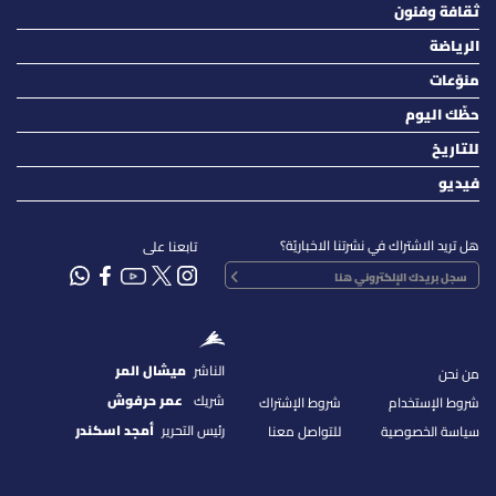
ثقافة وفنون
الرياضة
منوّعات
حظّك اليوم
للتاريخ
فيديو
هل تريد الاشتراك في نشرتنا الاخباريّة؟
تابعنا على
الناشر
ميشال المر
من نحن
شريك
عمر حرفوش
شروط الإستخدام
شروط الإشتراك
رئيس التحرير
أمجد اسكندر
سياسة الخصوصية
للتواصل معنا