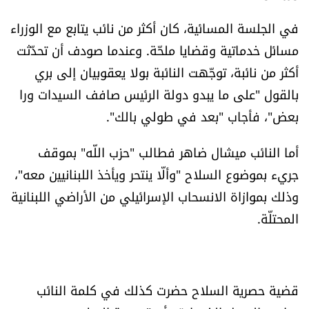
في الجلسة المسائية، كان أكثر من نائب يتابع مع الوزراء
مسائل خدماتية وقضايا ملحّة. وعندما صودف أن تحدّثت
أكثر من نائبة، توجّهت النائبة بولا يعقوبيان إلى بري
بالقول "على ما يبدو دولة الرئيس صافف السيدات ورا
بعض"، فأجاب "بعد في طولي بالك".
أما النائب ميشال ضاهر فطالب "حزب اللّه" بموقف
جريء بموضوع السلاح "وألّا ينتحر ويأخذ اللبنانيين معه"،
وذلك بموازاة الانسحاب الإسرائيلي من الأراضي اللبنانية
المحتلّة.
قضية حصرية السلاح حضرت كذلك في كلمة النائب