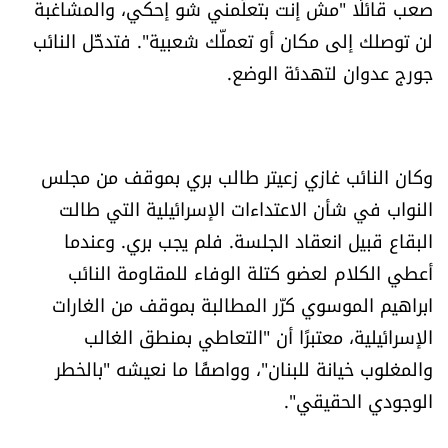
صعب قائلًا "مش إنت بتعلّمني شو إحكي، والمشاغبة
لن توصلك إلى مكان أو تعملّك شعبية". فتدخّل النائب
جورج عدوان لتهدئة الوضع.
وكان النائب غازي زعيتر طالب بري بموقف من مجلس
النواب في شأن الاعتداءات الإسرائيلية التي طالت
البقاع قبيل انعقاد الجلسة. فلم يجب بري. وعندما
أعطي الكلام لعضو كتلة الوفاء للمقاومة النائب
ابراهيم الموسوي كرّر المطالبة بموقف من الغارات
الإسرائيلية، معتبرًا أن "التعاطي بمنطق الغالب
والمغلوب خيانة للبنان"، وواصفًا ما نعيشه "بالخطر
الوجودي الحقيقي".