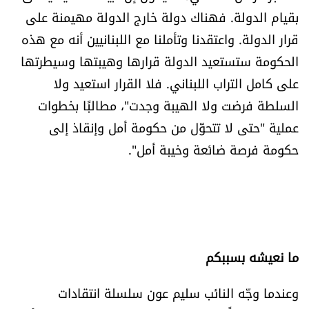
بقيام الدولة. فهناك دولة خارج الدولة مهيمنة على
قرار الدولة. واعتقدنا وتأملنا مع اللبنانيين أنه مع هذه
الحكومة ستستعيد الدولة قرارها وهيبتها وسيطرتها
على كامل التراب اللبناني. فلا القرار استعيد ولا
السلطة فرضت ولا الهيبة وجدت"، مطالبًا بخطوات
عملية "حتى لا تتحوّل من حكومة أمل وإنقاذ إلى
حكومة فرصة ضائعة وخيبة أمل".
ما نعيشه بسببكم
وعندما وجّه النائب سليم عون سلسلة انتقادات