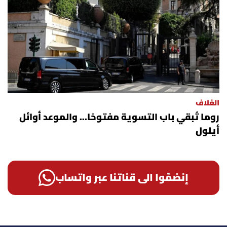
الغلاف
روما تُبقي باب التسوية مفتوحًا... والموعد أوائل
أيلول
إنضمّوا الى قناتنا عبر واتساب