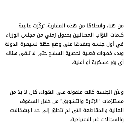
العالم
الصحافة الإسرائيلية
من هنا، وانطلاقًا من هذه المقاربة، تركّزت غالبية
كلمات النوّاب المطالبين بجدول زمني من مجلس الوزراء
ثقافة وفنون
في أول جلسة يعقدها على وضع خطّة لسيطرة الدولة
وبدء خطوات فعلية لحصرية السلاح حتى لا تبقى هناك
فصل من كتاب
أي بؤر عسكرية أو أمنية.
اقرأ تضحك
كاميرا
ولأنّ الجلسة كانت منقولة على الهواء، كان لا بدّ من
مستلزمات "الإثارة والتشويق" من خلال السقوف
سجالات
العالية والمقاطعة التي لم تتطوّر إلى حد الإشكالات
صحّة وصحن
والسجالات غير الاعتيادية.