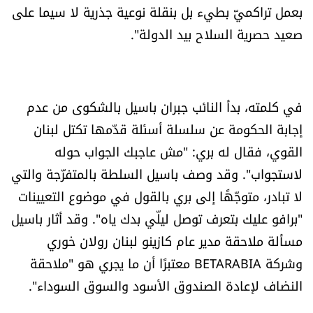
بعمل تراكميّ بطيء بل بنقلة نوعية جذرية لا سيما على
صعيد حصرية السلاح بيد الدولة".
في كلمته، بدأ النائب جبران باسيل بالشكوى من عدم
إجابة الحكومة عن سلسلة أسئلة قدّمها تكتل لبنان
القوي، فقال له بري: "مش عاجبك الجواب حوله
لاستجواب". وقد وصف باسيل السلطة بالمتفرّجة والتي
لا تبادر، متوجّهًا إلى بري بالقول في موضوع التعيينات
"برافو عليك بتعرف توصل ليلّي بدك ياه". وقد أثار باسيل
مسألة ملاحقة مدير عام كازينو لبنان رولان خوري
وشركة BETARABIA معتبرًا أن ما يجري هو "ملاحقة
النضاف لإعادة الصندوق الأسود والسوق السوداء".