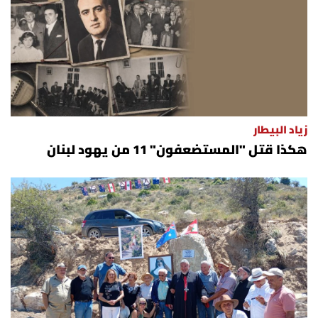
زياد البيطار
هكذا قتل "المستضعفون" 11 من يهود لبنان