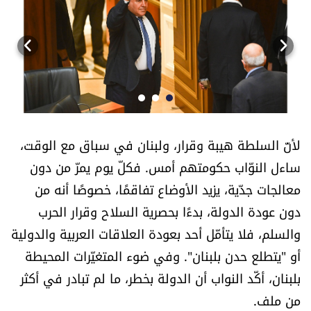
أسرار
متفرقات
نداء القرّاء
خاص الموقع
لأنّ السلطة هيبة وقرار، ولبنان في سباق مع الوقت،
ساءل النوّاب حكومتهم أمس. فكلّ يوم يمرّ من دون
كتّابنا
معالجات جدّية، يزيد الأوضاع تفاقمًا، خصوصًا أنه من
تحت المجهر
دون عودة الدولة، بدءًا بحصرية السلاح وقرار الحرب
والسلم، فلا يتأمّل أحد بعودة العلاقات العربية والدولية
آراء
أو "يتطلع حدن بلبنان". وفي ضوء المتغيّرات المحيطة
بلبنان، أكّد النواب أن الدولة بخطر، ما لم تبادر في أكثر
اقتصاد
من ملف.