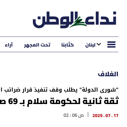
لبنان
كتّابنا
تحت المجهر
آراء
الغلاف
"شورى الدولة" يطلب وقف تنفيذ قرار ضرائب ا
ثقة ثانية لحكومة سلام بـ 69 صوتًا ضد 9 وامتناع 4
17 . 07 . 2025
02 : 06 ص