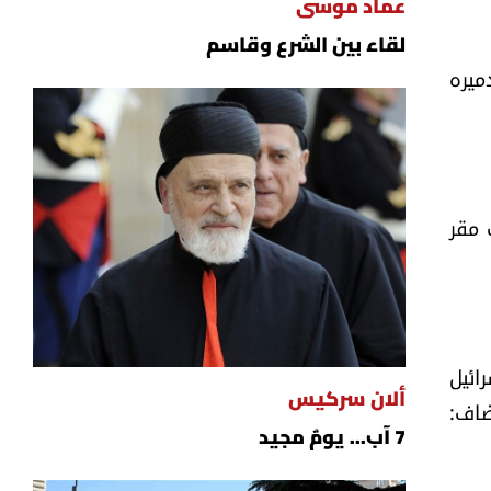
عماد موسى
لقاء بين الشرع وقاسم
ميره
 مقر
ائيل
ألان سركيس
ضاف:
7 آب... يومٌ مجيد