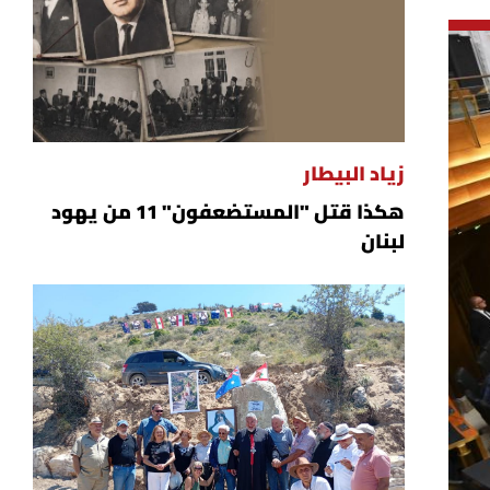
زياد البيطار
هكذا قتل "المستضعفون" 11 من يهود
لبنان