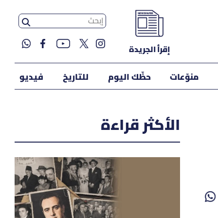
إقرأ الجريدة
منوّعات
حظّك اليوم
للتاريخ
فيديو
الأكثر قراءة