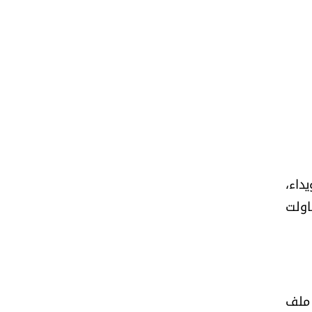
داء،
اولت
 ملف