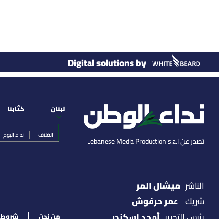
Digital solutions by
لبنان
كتّابنا
الغلاف
نداء اليوم
تصدر عن Lebanese Media Production s.a.l
ميشال المر
الناشر
عمر حرفوش
شريك
أمجد اسكندر
رئيس التحرير
من نحن
شروط ا