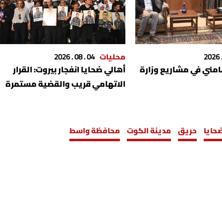
محليات
04 . 08 . 2026
امني في مشاريع وزارة
أهالي ضحايا انفجار بيروت: القرار
الاتهامي قريب والقضية مستمرة
حايا
حريق
مدينة الكوت
محافظة واسط