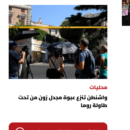
محليات
واشنطن تنزع عبوة مجدل زون من تحت
طاولة روما