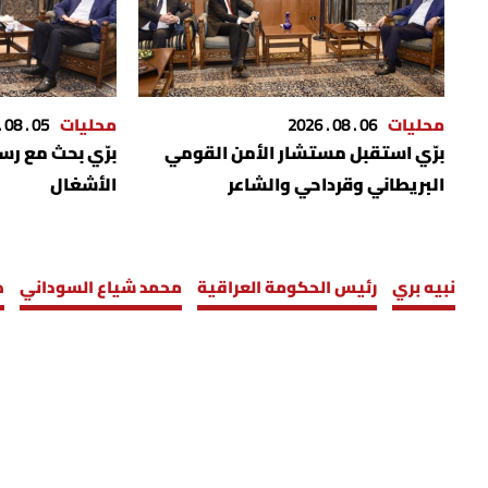
محليات
06 . 08 . 2026
محليات
05 . 08 . 2026
برّي استقبل مستشار الأمن القومي
برّي بحث مع رس
البريطاني وقرداحي والشاعر
الأشغال
نبيه بري
رئيس الحكومة العراقية
محمد شياع السوداني
ض