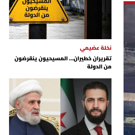
نخلة عضيمي
تقريران خطيران… المسيحيون ينقرضون
من الدولة