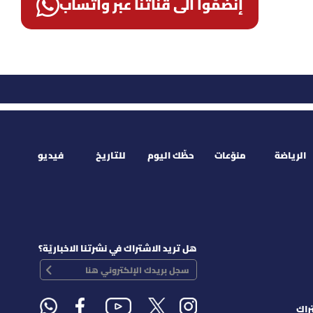
إنضمّوا الى قناتنا عبر واتساب
الرياضة
منوّعات
حظّك اليوم
للتاريخ
فيديو
هل تريد الاشتراك في نشرتنا الاخباريّة؟
راك