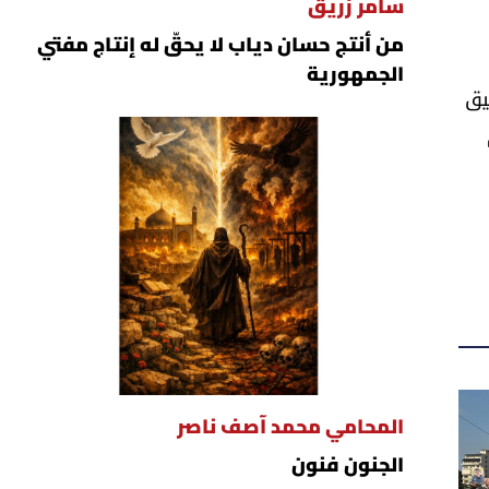
سامر زريق
من أنتج حسان دياب لا يحقّ له إنتاج مفتي
الجمهورية
يق
المحامي محمد آصف ناصر
الجنون فنون